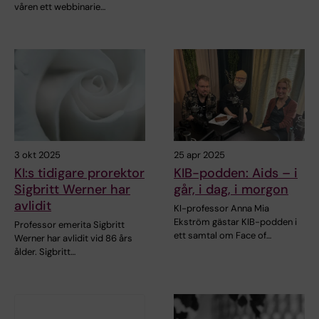
våren ett webbinarie…
3 okt 2025
25 apr 2025
KI:s tidigare prorektor
KIB-podden: Aids – i
Sigbritt Werner har
går, i dag, i morgon
avlidit
KI-professor Anna Mia
Ekström gästar KIB-podden i
Professor emerita Sigbritt
ett samtal om Face of…
Werner har avlidit vid 86 års
ålder. Sigbritt…