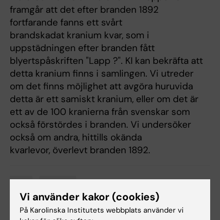
framgår att det efter branden 1892
fortfarande fanns ett svårt
brandskadat kranium kvar, som i
uppstädningen efter branden fått
blyertspåskriften "Lapp ?". KI kan bekräfta att
detta kranium finns i samlingen. Vi utreder
om det finns möjlighet att avgöra huruvida
detta är ett samiskt kranium, eller om det är
ett av de 100 kranierna från svenskar som
också förstördes i branden. Vi undersöker
också om andra, hittills okända
kvarlevor, överlevt branden 1892.
Etik
Historia
Tags
Vi använder kakor (cookies)
På Karolinska Institutets webbplats använder vi