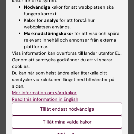
kakor för olika syften:
Uppdaterad av:
Nödvändiga
kakor för att webbplatsen ska
Maria Josephson
2019-08-07
fungera korrekt.
Kakor för
analys
för att förstå hur
webbplatsen används.
Dela
Marknadsföringskakor
för att visa och spåra
relevant innehåll och annonser från externa
plattformar.
Viss information kan överföras till länder utanför EU.
Relaterade artiklar
Genom att samtycka godkänner du att vi sparar
cookies.
Du kan när som helst ändra eller återkalla ditt
samtycke via kakikonen längst ned till vänster på
sidan.
Mer information om våra kakor
Read this information in English
Tillåt endast nödvändiga
14 apr 2026
10 apr 2026
Ny katalog öppnar
Kraniesamlingen ger
Tillåt mina valda kakor
Hagströmerbiblioteke
ledtrådar till