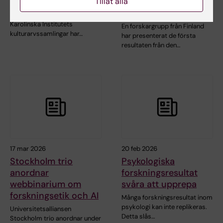
ts unika samlingar
historiska finska
Tillåt alla
matvanor
Hagströmerbiblioteket och
Karolinska Institutets
En forskargrupp från Finland
kulturarvssamlingar har…
har presenterat de första
resultaten från den…
17 mar 2026
20 feb 2026
Stockholm trio
Psykologiska
anordnar
forskningsresultat
webbinarium om
svåra att upprepa
forskningsetik och AI
Många forskningsresultat inom
psykologi kan inte replikeras.
Universitetsalliansen
Detta slås…
Stockholm trio anordnar under