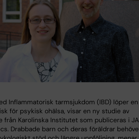
ed Inflammatorisk tarmsjukdom (IBD) löper en
isk för psykisk ohälsa, visar en ny studie av
e från Karolinska Institutet som publiceras i 
ics. Drabbade barn och deras föräldrar behöve
ykologiskt stöd och längre uppföljning, menar