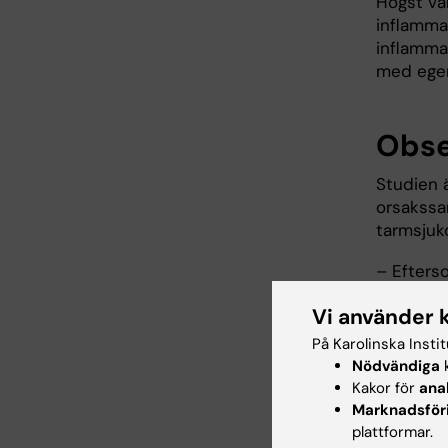
Högst va
inflamma
inflammat
med egen
Obse
Studien 
orsakssam
tarmsjuk
– Efters
det trol
Vi använder 
än andra 
säger
Jo
På Karolinska Insti
epidemiol
Nödvändiga
k
Kakor för
ana
Forsknin
Marknadsför
Ingrid Th
plattformar.