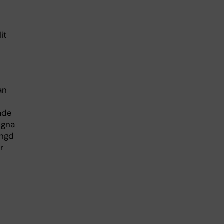
it
an
åde
egna
ängd
r