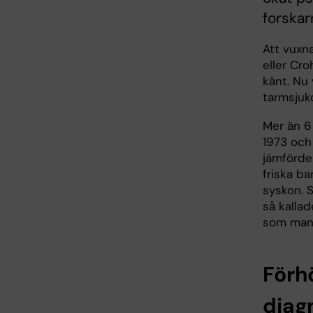
forskar
Att vuxn
eller Cro
känt. Nu
tarmsjuk
Mer än 6
1973 och 
jämförde 
friska b
syskon. S
så kallad
som man 
Förhö
diag