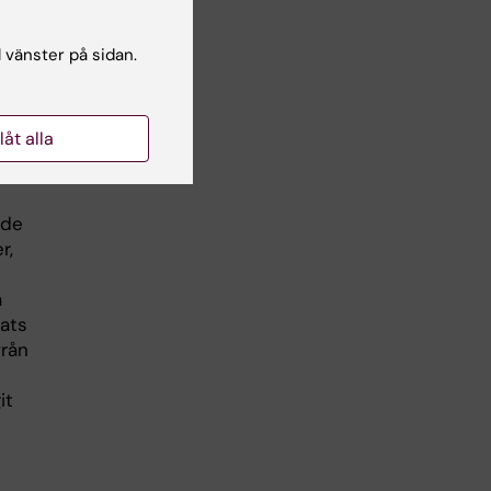
l vänster på sidan.
e
llåt alla
lly
ode
r,
a
rats
från
it