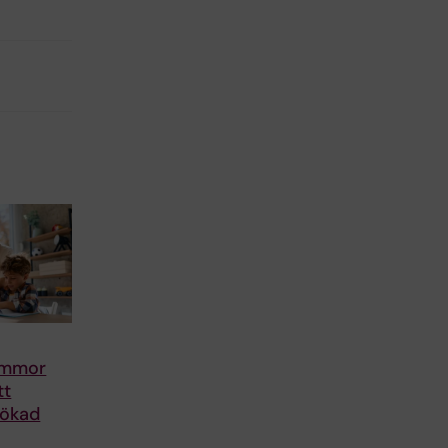
mammor
tt
 ökad