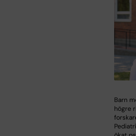
Barn m
högre r
forskar
Pediatr
ökat ps