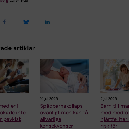
dberg
2019-11-25
ade artiklar
14 jul 2026
2 jul 2026
medier i
Spädbarnskollaps
Barn till 
ökade inte
ovanligt men kan få
med medfö
ör psykisk
allvarliga
hjärtfel har
konsekvenser
risk för