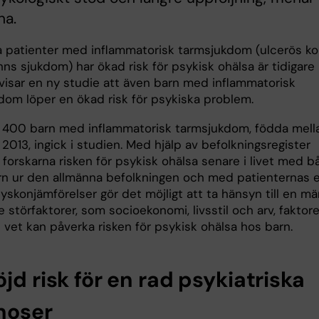
na.
a patienter med inflammatorisk tarmsjukdom (ulcerös kol
hns sjukdom) har ökad risk för psykisk ohälsa är tidigare
 visar en ny studie att även barn med inflammatorisk
dom löper en ökad risk för psykiska problem.
 400 barn med inflammatorisk tarmsjukdom, födda mell
2013, ingick i studien. Med hjälp av befolkningsregister
forskarna risken för psykisk ohälsa senare i livet med b
arn ur den allmänna befolkningen och med patienternas 
yskonjämförelser gör det möjligt att ta hänsyn till en m
e störfaktorer, som socioekonomi, livsstil och arv, faktore
vet kan påverka risken för psykisk ohälsa hos barn.
jd risk för en rad psykiatriska
noser