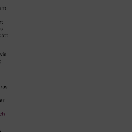
ent
et
as
sätt
vis
,
eras
er
och