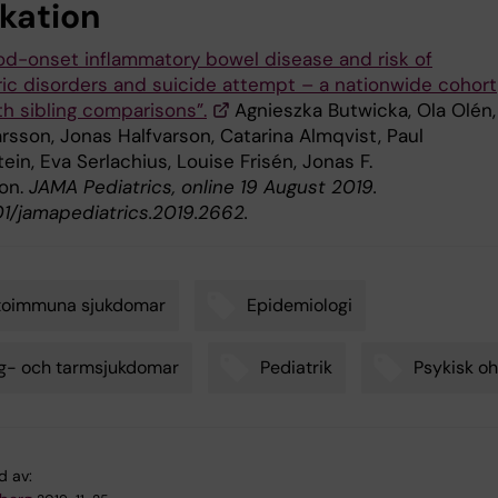
ikation
od-onset inflammatory bowel disease and risk of
ric disorders and suicide attempt – a nationwide cohort
th sibling comparisons”.
Agnieszka Butwicka, Ola Olén,
rsson, Jonas Halfvarson, Catarina Almqvist, Paul
ein, Eva Serlachius, Louise Frisén, Jonas F.
on.
JAMA Pediatrics, online 19 August 2019.
01/jamapediatrics.2019.2662.
toimmuna sjukdomar
Epidemiologi
g- och tarmsjukdomar
Pediatrik
Psykisk oh
d av: