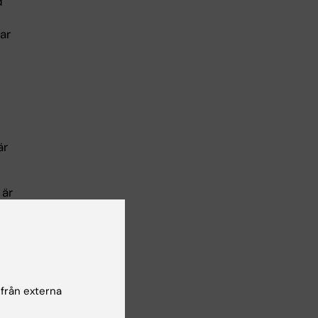
d
ar
är
 är
re
n,
nsk
 från externa
n,