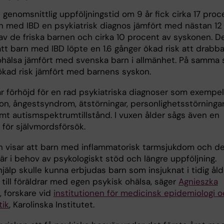
genomsnittlig uppföljningstid om 9 år fick cirka 17 proc
n med IBD en psykiatrisk diagnos jämfört med nästan 12
av de friska barnen och cirka 10 procent av syskonen. D
att barn med IBD löpte en 1.6 gånger ökad risk att drabb
ohälsa jämfört med svenska barn i allmänhet. På samma 
ökad risk jämfört med barnens syskon.
ar förhöjd för en rad psykiatriska diagnoser som exempel
on, ångestsyndrom, ätstörningar, personlighetsstörningar
t autismspektrumtillstånd. I vuxen ålder sågs även en
 för självmordsförsök.
n visar att barn med inflammatorisk tarmsjukdom och d
 är i behov av psykologiskt stöd och längre uppföljning.
hjälp skulle kunna erbjudas barn som insjuknat i tidig åld
till föräldrar med egen psykisk ohälsa, säger
Agnieszka
, forskare vid
institutionen för medicinsk epidemiologi 
tik
, Karolinska Institutet.