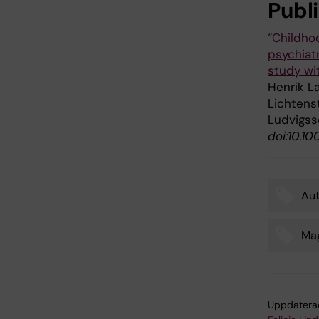
Publ
“Childho
psychiat
study wi
Henrik La
Lichtenst
Ludvigss
doi:10.10
Au
Tags
Ma
Uppdatera