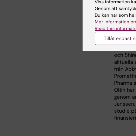
Jane och
Viss information kan
Strategis
Genom att samtycka
forsknin
Du kan när som hels
Institute
Mer information om
Social A
Read this informati
Stockhol
Tillåt endast 
Medförfat
och Shire
aktuella 
från Abbv
Promethe
Pharma s
Olén har 
genom an
Janssen,
studie p
finansier