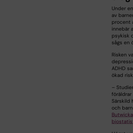
Under en 
av barne
procent 
innebär 
psykisk 
sågs en 
Risken v
depressi
ADHD sam
ökad risk
– Studie
föräldrar
Särskild 
och barn 
Butwicka
biostatis