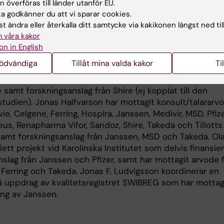
 Dan Olssons Stiftelser, Cancerfonden, Stiftelsen för
 överföras till länder utanför EU.
k Forskning, Sveriges läkarförbund, Strategiska
 godkänner du att vi sparar cookies.
gsområdet neurovetenskap (StratNeuro) vid Karolinska
t ändra eller återkalla ditt samtycke via kakikonen längst ned til
t, the Swedish Initiative for Research on Microdata in th
 våra kakor
nd Medical Sciences (SIMSAM), Vetenskapsrådet, samt
on in English
ms läns landsting.
nödvändiga
Tillåt mina valda kakor
Ti
taren Henrik Larsson har mottagit talararvode från Eli Li
 samt forskningsanslag från Shire (ej kopplat till den
studien). Jonas Halfvarson har mottagit konsult/talararv
ie, Celgene, Ferring, Hospira, Janssen, Medivir, MSD, Pfize
us, Renapharma Vifor, Sandoz, Shire, Takeda och Tillotts
amt forskningsanslag från Janssen, MSD och Takeda. Ol
lett projekt vid Karolinska Institutet som delvis finansie
slag från Janssen och Pfizer, samt har mottagit arvode 
 Ferring och Takeda. Jonas F. Ludvigsson koordinerar en
å uppdrag av kvalitetsregistret SWIBREG som har mottag
ing av Janssen.