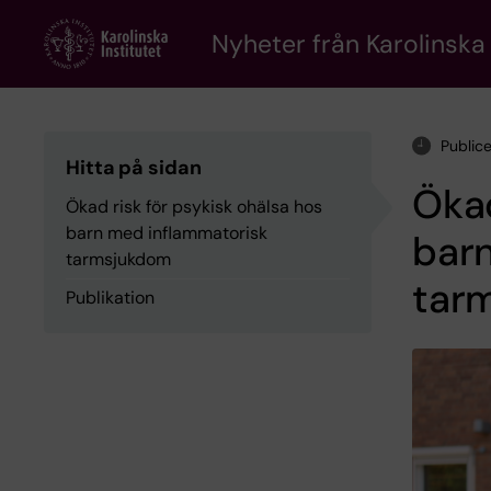
Skip
to
Nyheter från Karolinska 
main
content
Public
Hitta på sidan
Ökad
Ökad risk för psykisk ohälsa hos
barn med inflammatorisk
bar
tarmsjukdom
tar
Publikation