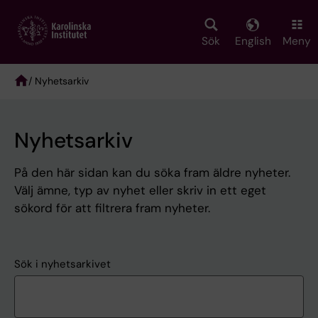
Skip
to
main
Sök
English
Meny
content
/ Nyhetsarkiv
Breadcrumb
Nyhetsarkiv
På den här sidan kan du söka fram äldre nyheter.
Välj ämne, typ av nyhet eller skriv in ett eget
sökord för att filtrera fram nyheter.
Sök i nyhetsarkivet