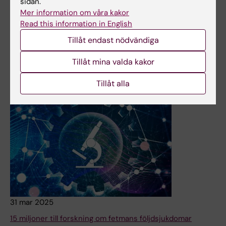
sidan.
beviljats ett förlängt anslag under ytterligare fem år. Bland
Mer information om våra kakor
dessa finns KI-forskaren Olle Kämpe, som därmed får
Read this information in English
stöd i sammanlagt tio år för sin forskning om orsakerna till
Tillåt endast nödvändiga
autoimmuna sjukdomar.
Nyheter
Tillåt mina valda kakor
Tillåt alla
31 mar 2025
15 miljoner till forskning om fetmans följdsjukdomar