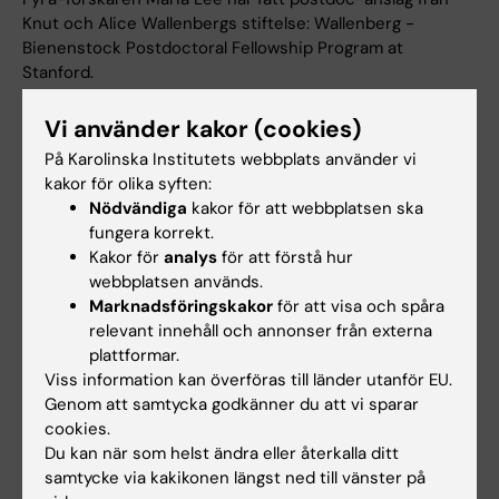
Knut och Alice Wallenbergs stiftelse: Wallenberg -
Bienenstock Postdoctoral Fellowship Program at
Stanford.
Stipendiet finansierar två års studier vid Stanford.
Vi använder kakor (cookies)
Nyheter
På Karolinska Institutets webbplats använder vi
kakor för olika syften:
Nödvändiga
kakor för att webbplatsen ska
fungera korrekt.
Kakor för
analys
för att förstå hur
webbplatsen används.
Marknadsföringskakor
för att visa och spåra
relevant innehåll och annonser från externa
plattformar.
Viss information kan överföras till länder utanför EU.
4 apr 2025
Genom att samtycka godkänner du att vi sparar
cookies.
Olle Kämpe får förlängning som Wallenberg Clinical
Du kan när som helst ändra eller återkalla ditt
Scholar
samtycke via kakikonen längst ned till vänster på
Fem Wallenberg Clinical Scholars har under 2025