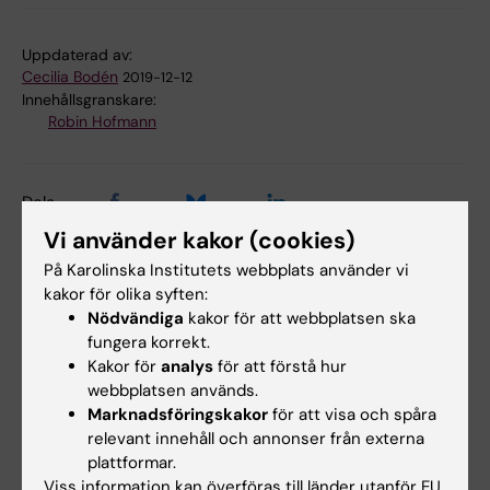
Uppdaterad av:
Cecilia Bodén
2019-12-12
Innehållsgranskare:
Robin Hofmann
Dela
Vi använder kakor (cookies)
På Karolinska Institutets webbplats använder vi
kakor för olika syften:
Relaterade artiklar
Nödvändiga
kakor för att webbplatsen ska
fungera korrekt.
Kakor för
analys
för att förstå hur
webbplatsen används.
Marknadsföringskakor
för att visa och spåra
relevant innehåll och annonser från externa
plattformar.
Viss information kan överföras till länder utanför EU.