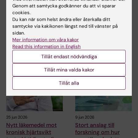
6 aug 2026
31 jul 2026
Genom att samtycka godkänner du att vi sparar
Ny metod skiljer
Somatiska
cookies.
mellan friska och
mutationer kopplas
Du kan när som helst ändra eller återkalla ditt
sjuka immunceller i
till kärlskador vid
samtycke via kakikonen längst ned till vänster på
blodprov
progeria
sidan.
Mer information om våra kakor
Forskare vid Karolinska
Vid den sällsynta sjukdomen
Read this information in English
Institutet och SciLifeLab har
progeria bryts blodkärlen ner i
utvecklat en ny…
förtid. En…
Tillåt endast nödvändiga
Tillåt mina valda kakor
Tillåt alla
25 jun 2026
9 jun 2026
Nytt läkemedel mot
Stort anslag till
kronisk hjärtsvikt
forskning om hur