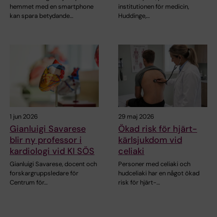
hemmet med en smartphone
institutionen för medicin,
kan spara betydande…
Huddinge,…
1 jun 2026
29 maj 2026
Gianluigi Savarese
Ökad risk för hjärt-
blir ny professor i
kärlsjukdom vid
kardiologi vid KI SÖS
celiaki
Gianluigi Savarese, docent och
Personer med celiaki och
forskargruppsledare för
hudceliaki har en något ökad
Centrum för…
risk för hjärt-…