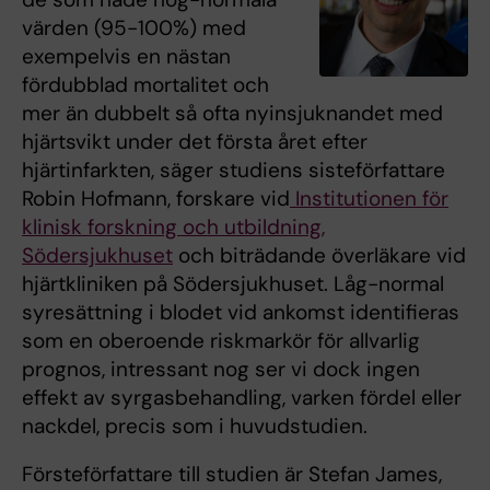
värden (95-100%) med
exempelvis en nästan
fördubblad mortalitet och
mer än dubbelt så ofta nyinsjuknandet med
hjärtsvikt under det första året efter
hjärtinfarkten, säger studiens sisteförfattare
Robin Hofmann, forskare vid
Institutionen för
klinisk forskning och utbildning,
Södersjukhuset
och biträdande överläkare vid
hjärtkliniken på Södersjukhuset. Låg-normal
syresättning i blodet vid ankomst identifieras
som en oberoende riskmarkör för allvarlig
prognos, intressant nog ser vi dock ingen
effekt av syrgasbehandling, varken fördel eller
nackdel, precis som i huvudstudien.
Försteförfattare till studien är Stefan James,