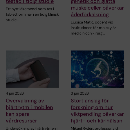
testad i tidig studie
genetik och glatta
muskelceller påverkar
Ett nytt läkemedel som tas i
åderförkalkning
tablettform har i en tidig klinisk
studie…
Ljubica Matic, docent vid
institutionen för molekylär
medicin och kirurgi…
4 jun 2026
3 jun 2026
Övervakning av
Stort anslag för
hjärtrytm i mobilen
forskning om hur
kan spara
viktpendling påverkar
vårdresurser
hjärt- och kärlhälsan
Undersökning av hjärtrytmen i
Mikael Rydén, professor vid