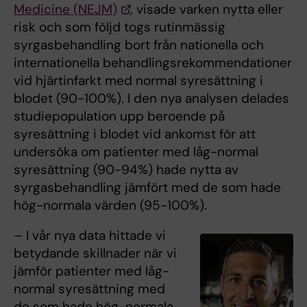
Medicine (NEJM)
,
visade varken nytta eller
risk och som följd togs rutinmässig
syrgasbehandling bort från nationella och
internationella behandlingsrekommendationer
vid hjärtinfarkt med normal syresättning i
blodet (90-100%). I den nya analysen delades
studiepopulation upp beroende på
syresättning i blodet vid ankomst för att
undersöka om patienter med låg-normal
syresättning (90-94%) hade nytta av
syrgasbehandling jämfört med de som hade
hög-normala värden (95-100%).
– I vår nya data hittade vi
betydande skillnader när vi
jämför patienter med låg-
normal syresättning med
de som hade hög-normala