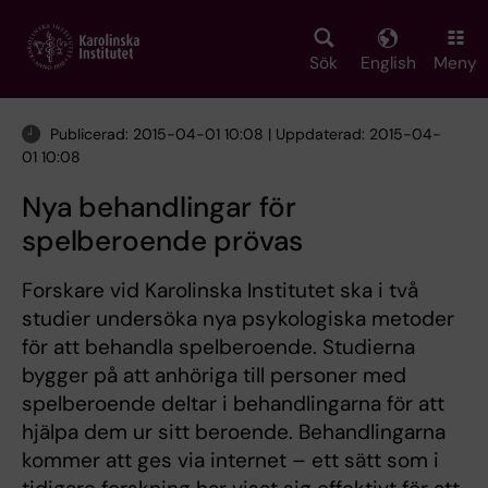
Skip
to
main
Sök
English
Meny
content
Publicerad: 2015-04-01 10:08 | Uppdaterad: 2015-04-
01 10:08
Nya behandlingar för
spelberoende prövas
Forskare vid Karolinska Institutet ska i två
studier undersöka nya psykologiska metoder
för att behandla spelberoende. Studierna
bygger på att anhöriga till personer med
spelberoende deltar i behandlingarna för att
hjälpa dem ur sitt beroende. Behandlingarna
kommer att ges via internet – ett sätt som i