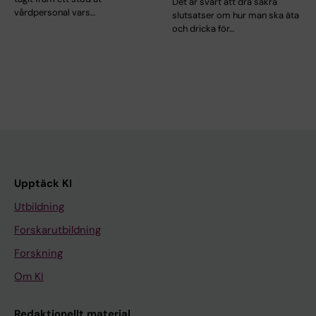
Det är svårt att dra säkra
vårdpersonal vars…
slutsatser om hur man ska äta
och dricka för…
Upptäck KI
Utbildning
Forskarutbildning
Forskning
Om KI
Redaktionellt material