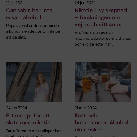
12 jul 2024
24 jun 2024
Cannabis har inte
Nikotin i ny skepnad
ersatt alkohol
– forskningen om
vejp och vitt snus
Unga svenskar dricker mindre
alkohol, men det beror inte på
Användningen av nya
att de gått…
nikotinprodukter som vitt snus
och e-cigaretter har…
24 jun 2024
21 mar 2024
Ett recept för att
Kost och
sluta med nikotin
bröstcancer: Alkohol
ökar risken
Tanja Tomson och kollegor har
tagit fram ett stöd åt