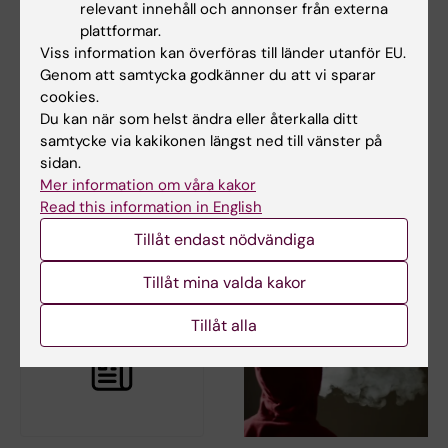
relevant innehåll och annonser från externa
plattformar.
Viss information kan överföras till länder utanför EU.
Genom att samtycka godkänner du att vi sparar
27 jan 2026
11 sep 2024
cookies.
Osäker mätning av
Så orsakar
Du kan när som helst ändra eller återkalla ditt
olicensierat nätspel
Parkinson-läkemedlet
samtycke via kakikonen längst ned till vänster på
kan leda
Levodopa
sidan.
beslutsfattare fel
psykiatriska besvär
Mer information om våra kakor
Read this information in English
Uppskattningar av olicensierat
Forskare vid Karolinska
nätspel i Norden varierar
Institutet har identifierat en
Tillåt endast nödvändiga
kraftigt, ofta…
mekanism som…
Tillåt mina valda kakor
Tillåt alla