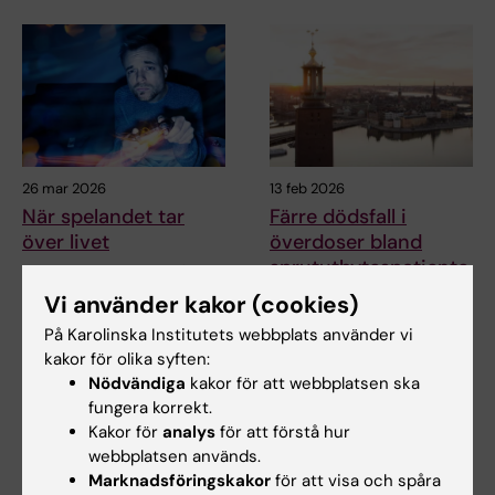
26 mar 2026
13 feb 2026
När spelandet tar
Färre dödsfall i
över livet
överdoser bland
sprututbytespatiente
Dataspelsberoende är på väg
r i Stockholm
att bli en ny diagnos i den
Vi använder kakor (cookies)
svenska sjukvården…
En nyligen publicerad studie
På Karolinska Institutets webbplats använder vi
från Karolinska Institutet visar
kakor för olika syften:
att…
Nödvändiga
kakor för att webbplatsen ska
fungera korrekt.
Kakor för
analys
för att förstå hur
webbplatsen används.
Marknadsföringskakor
för att visa och spåra