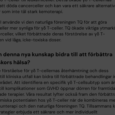
tt döda cancerceller och kan vara ett säkrare alternativ
 som inte tål stark kemoterapi.
III använde vi den naturliga föreningen TQ för att göra
ller mer synliga för γδ T-celler. TQ ökade viktiga ytmark
celler, vilket förbättrade deras förstörelse av γδ T-
en vid låga, icke-toxiska doser.
 denna nya kunskap bidra till att förbättra
kors hälsa?
e förståelse för γδ T-cellernas återhämtning och dess
till kliniska utfall kan bidra till förbättrade behandlingar
ådet. Att identifiera en specifik γδ T-cellsubtyp som är
till komplikationer som GVHD öppnar dörren för framtid
ade terapier. Våra resultat lyfter också fram den förbätt
emiska potentialen hos γδ T-celler när de kombineras m
nterapi och den naturliga föreningen TQ. Tillsammans 
ategier erbjuda ett säkrare och mer individuellt