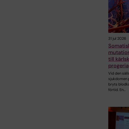
31 jul 2026
Somatis
mutatio
till kärl
progeria
Vid den säll
sjukdomen 
bryts blodkä
förtid. En…