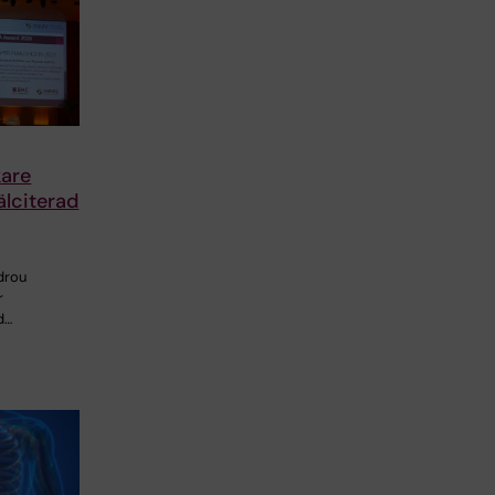
are
älciterad
drou
r
d…