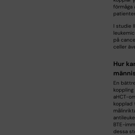
förmåga a
patienter
I studie 
leukemice
på cancer
celler äv
Hur kan
männis
En bättr
koppling 
aHCT-omr
kopplad 
målinrikt
antileuk
BTE-immu
dessa str