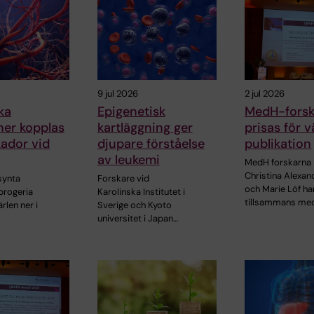
9 jul 2026
2 jul 2026
ka
Epigenetisk
MedH-forsk
ner kopplas
kartläggning ger
prisas för v
skador vid
djupare förståelse
publikation
av leukemi
MedH forskarna
Christina Alexan
synta
Forskare vid
och Marie Löf ha
progeria
Karolinska Institutet i
tillsammans me
rlen ner i
Sverige och Kyoto
universitet i Japan…