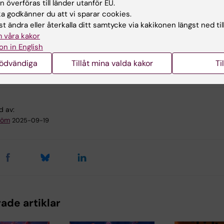
 överföras till länder utanför EU.
 of gamma delta T Cells in Haematopoietic Stem Cell
 godkänner du att vi sparar cookies.
ntation and Malignancies
t ändra eller återkalla ditt samtycke via kakikonen längst ned til
 våra kakor
on in English
o
Hematologi
nödvändiga
Tillåt mina valda kakor
Ti
d av:
tröm
2025-09-19
ade artiklar