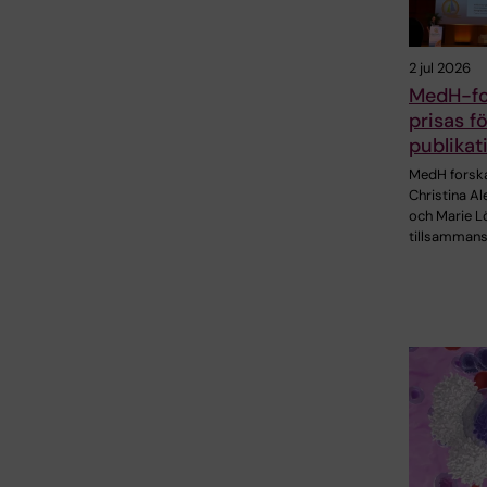
2 jul 2026
MedH-fo
prisas f
publikat
MedH forsk
Christina A
och Marie Lö
tillsamman