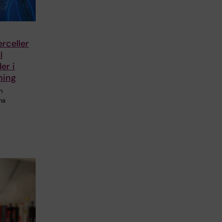
erceller
l
er i
ning
n
na