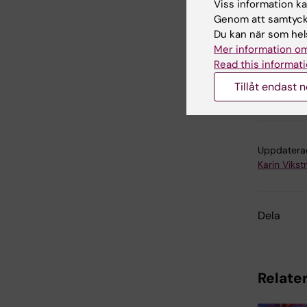
Viss information kan
The Role
Genom att samtycka
Transpla
Du kan när som hels
Mer information om
Read this informati
Ne
Tillåt endast 
Tags
Uppdatera
Karin Viks
Dela
Relater