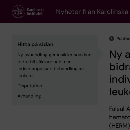
Skip
to
Nyheter från Karolinska 
main
content
Public
Hitta på sidan
Ny a
Ny avhandling ger insikter som kan
bidra till säkrare och mer
bidr
individanpassad behandling av
indi
leukemi
Disputation
leu
Avhandling
Faisal 
hemato
(HERM),