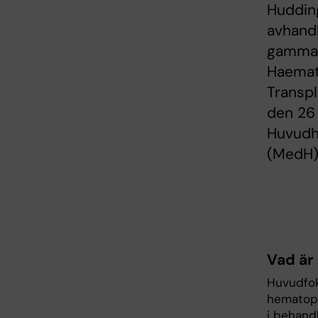
Hudding
avhandl
gamma d
Haemat
Transpl
den 26
Huvudh
(MedH)
Vad är
Huvudfoku
hematopo
i behandl