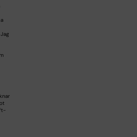
a
sa
 Jag
om
iknar
ot
ft-