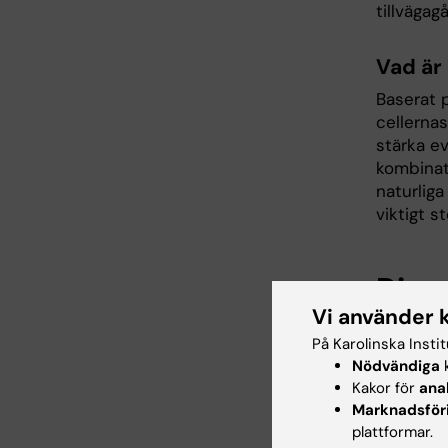
tillvägag
Vad är
Baserat p
cellernas
stärka ev
kombinat
naturliga
viktigt 
Disp
Vi använder 
Fredag, 
På Karolinska Insti
Flemings
Nödvändiga
k
Kakor för
ana
Marknadsför
Avha
plattformar.