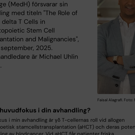
e (MedH) försvarar sin
ing med titeln "The Role of
elta T Cells in
opoietic Stem Cell
antation and Malignancies",
 september, 2025.
andledare är Michael Uhlin
.
Faisal Alagrafi. Foto:
 huvudfokus i din avhandling?
s i min avhandling är γδ T-cellernas roll vid allogen
etisk stamcellstransplantation (aHCT) och deras poten
ing av blodcancer. Vid aHCT får patienter friska