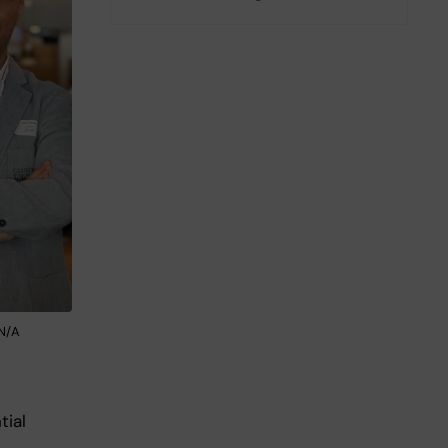
 N/A
tial