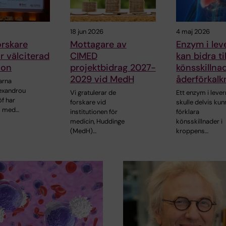
18 jun 2026
4 maj 2026
rskare
Mottagare av
Enzym i lev
ör välciterad
CIMED
kan bidra til
ion
projektbidrag 2027-
könsskillnad
2029 vid MedH
åderförkalk
arna
lexandrou
Vi gratulerar de
Ett enzym i lever
f har
forskare vid
skulle delvis kun
s med…
institutionen för
förklara
medicin, Huddinge
könsskillnader i
(MedH)…
kroppens…