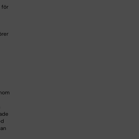
 för
örer
 inom
a
rade
ed
kan