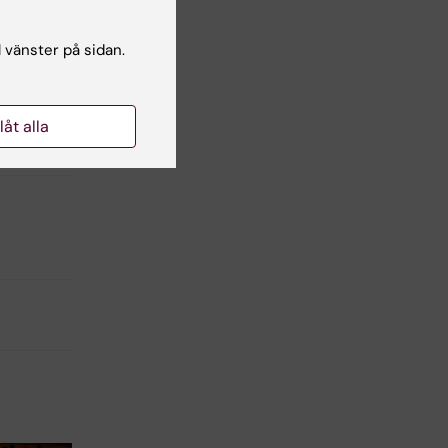
l vänster på sidan.
llåt alla