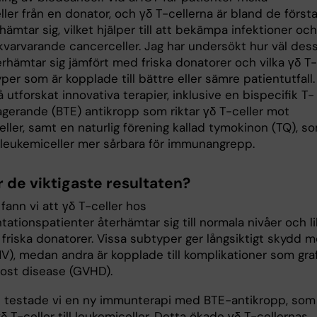
ler från en donator, och γδ T-cellerna är bland de först
ämtar sig, vilket hjälper till att bekämpa infektioner och
 kvarvarande cancerceller. Jag har undersökt hur väl des
erhämtar sig jämfört med friska donatorer och vilka γδ T-
per som är kopplade till bättre eller sämre patientutfall.
 utforskat innovativa terapier, inklusive en bispecifik T-
agerande (BTE) antikropp som riktar γδ T-celler mot
ller, samt en naturlig förening kallad tymokinon (TQ), s
 leukemiceller mer sårbara för immunangrepp.
r de viktigaste resultaten?
I fann vi att γδ T-celler hos
tationspatienter återhämtar sig till normala nivåer och l
friska donatorer. Vissa subtyper ger långsiktigt skydd m
MV), medan andra är kopplade till komplikationer som gra
ost disease (GVHD).
 II testade vi en ny immunterapi med BTE-antikropp, som
δ T-celler till leukemiceller. Detta ökade γδ T-cellernas