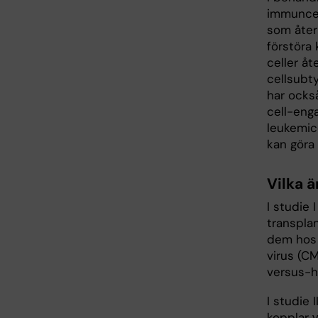
immuncel
som återh
förstöra
celler åt
cellsubty
har också
cell-eng
leukemice
kan göra
Vilka ä
I studie 
transplan
dem hos 
virus (C
versus-h
I studie
kopplar γ