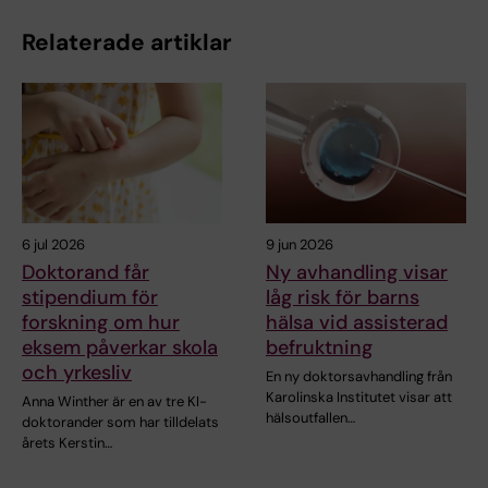
Relaterade artiklar
6 jul 2026
9 jun 2026
Doktorand får
Ny avhandling visar
stipendium för
låg risk för barns
forskning om hur
hälsa vid assisterad
eksem påverkar skola
befruktning
och yrkesliv
En ny doktorsavhandling från
Karolinska Institutet visar att
Anna Winther är en av tre KI-
hälsoutfallen…
doktorander som har tilldelats
årets Kerstin…