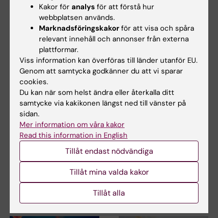
Relaterade artiklar
Kakor för
analys
för att förstå hur
webbplatsen används.
Marknadsföringskakor
för att visa och spåra
relevant innehåll och annonser från externa
plattformar.
Viss information kan överföras till länder utanför EU.
Genom att samtycka godkänner du att vi sparar
cookies.
Du kan när som helst ändra eller återkalla ditt
6 jul 2026
9 jun 2026
samtycke via kakikonen längst ned till vänster på
Doktorand får
Ny avhandling visar
sidan.
stipendium för
låg risk för barns
Mer information om våra kakor
forskning om hur
hälsa vid assisterad
Read this information in English
eksem påverkar skola
befruktning
Tillåt endast nödvändiga
och yrkesliv
En ny doktorsavhandling från
Karolinska Institutet visar att
Anna Winther är en av tre KI-
Tillåt mina valda kakor
hälsoutfallen…
doktorander som har tilldelats
årets Kerstin…
Tillåt alla