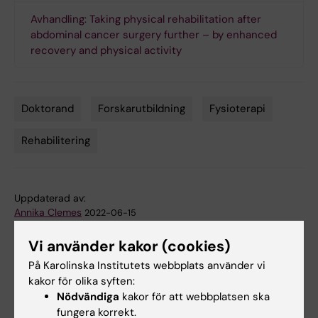
Avhandling: Taking physical rehabilitation after
abdominal cancer surgery further – by enhanced
recovery and physical activity
Doktorand
Forskarutbildning
Fysioterapi
Tags
Rehabilitering
Uppdaterad av:
Annika Clemes
2022-06-15
Vi använder kakor (cookies)
På Karolinska Institutets webbplats använder vi
Dela
kakor för olika syften:
Nödvändiga
kakor för att webbplatsen ska
fungera korrekt.