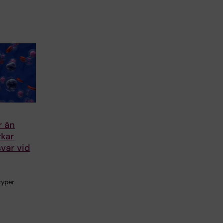
r än
rkar
var vid
typer