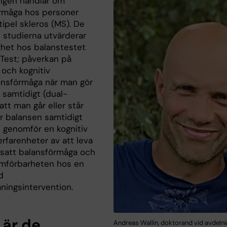
ngen handlar om
rmåga hos personer
ipel skleros (MS). De
 studierna utvärderar
tlighet hos balanstestet
Test; påverkan på
 och kognitiv
onsförmåga när man gör
 samtidigt (dual-
 att man går eller står
er balansen samtidigt
genomför en kognitiv
erfarenheter av att leva
att balansförmåga och
mförbarheten hos en
d
ningsintervention.
 är de
Andreas Wallin, doktorand vid avdelni