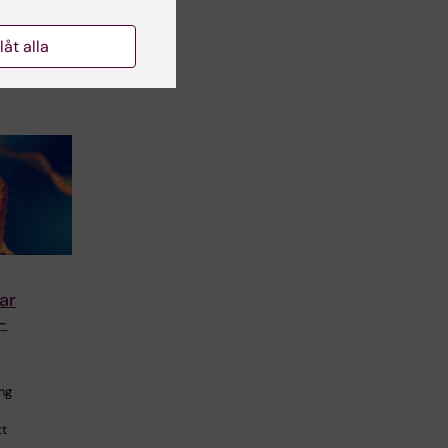
llåt alla
ar
-
ng
tt