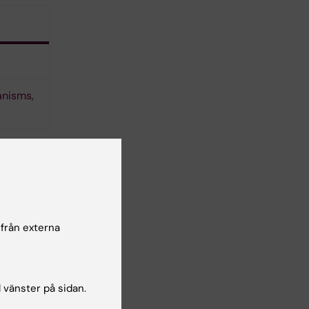
anisms,
 från externa
l vänster på sidan.