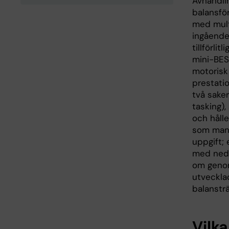
Avhandli
balansfö
med mult
ingående
tillförli
mini-BES
motorisk
prestati
två saker
tasking),
och håll
som man 
uppgift; 
med neds
om geno
utveckla
balansträ
Vilka