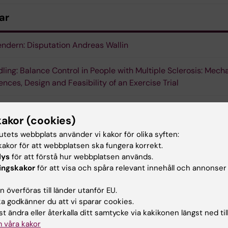
ar
endern: Disputation Andreas Wallin
ling: Balance Control in People with Multiple Sclerosis: Mech
ences, Design and Feasibility of an Exercise Trial
kakor (cookies)
ktorand
Forskarutbildning
Fysioterapi
tutets webbplats använder vi kakor för olika syften:
akor för att webbplatsen ska fungera korrekt.
lys
för att förstå hur webbplatsen används.
ingskakor
för att visa och spåra relevant innehåll och annonser
d av:
 överföras till länder utanför EU.
lblad
2023-01-10
 godkänner du att vi sparar cookies.
t ändra eller återkalla ditt samtycke via kakikonen längst ned til
 våra kakor