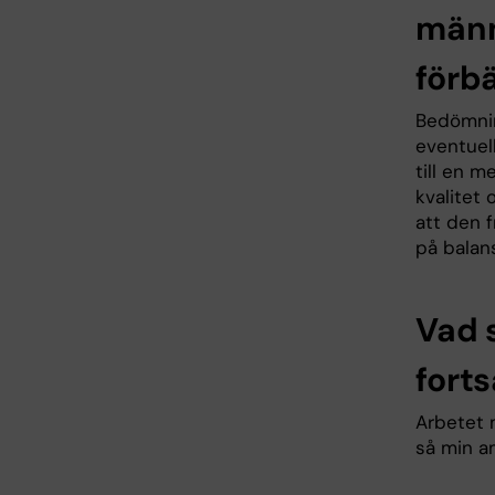
männi
förb
Bedömnin
eventuel
till en m
kvalitet 
att den 
på balan
Vad 
forts
Arbetet 
så min am