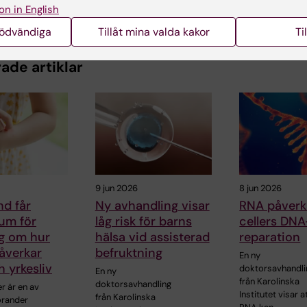
on in English
nödvändiga
Tillåt mina valda kakor
Ti
ade artiklar
9 jun 2026
8 jun 2026
d får
Ny avhandling visar
RNA påverk
um för
låg risk för barns
cellers DNA
ng om hur
hälsa vid assisterad
reparation
åverkar
befruktning
En ny
h yrkesliv
doktorsavhandli
En ny
från Karolinska
doktorsavhandling
r är en av
Institutet visar a
från Karolinska
orander