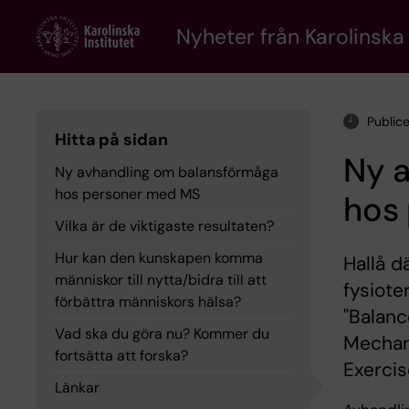
Skip
to
Nyheter från Karolinska 
main
content
Public
Hitta på sidan
Ny 
Ny avhandling om balansförmåga
hos personer med MS
hos
Vilka är de viktigaste resultaten?
Hur kan den kunskapen komma
Hallå d
människor till nytta/bidra till att
fysiote
förbättra människors hälsa?
"Balanc
Vad ska du göra nu? Kommer du
Mechani
fortsätta att forska?
Exercis
Länkar