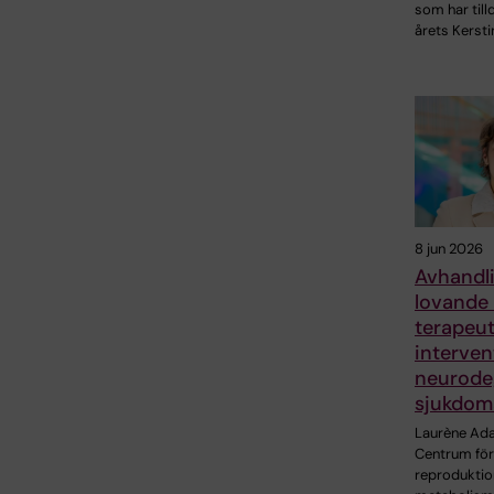
som har till
årets Kersti
8 jun 2026
Avhandli
lovande 
terapeut
interven
neurode
sjukdom
Laurène Ad
Centrum för
reproduktio