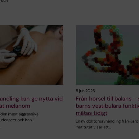
 och
5 jun 2026
andling kan ge nytta vid
Från hörsel till balans -
at melanom
barns vestibulära funkt
mätas tidigt
den mest aggressiva
udcancer och kan i
En ny doktorsavhandling från Karo
…
Institutet visar att…