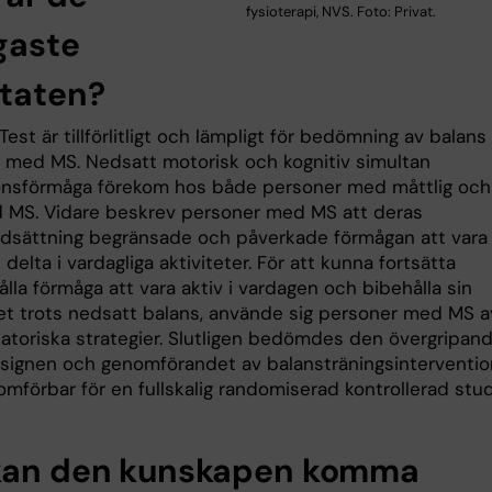
fysioterapi, NVS. Foto: Privat.
igaste
ltaten?
est är tillförlitligt och lämpligt för bedömning av balans
 med MS. Nedsatt motorisk och kognitiv simultan
onsförmåga förekom hos både personer med måttlig och
 MS. Vidare beskrev personer med MS att deras
dsättning begränsade och påverkade förmågan att vara
 delta i vardagliga aktiviteter. För att kunna fortsätta
lla förmåga att vara aktiv i vardagen och bibehålla sin
itet trots nedsatt balans, använde sig personer med MS a
toriska strategier. Slutligen bedömdes den övergripan
signen och genomförandet av balansträningsinterventi
mförbar för en fullskalig randomiserad kontrollerad stud
kan den kunskapen komma