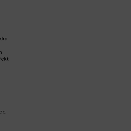
idra
n
fekt
de,