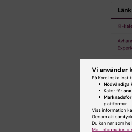
Länk
KI-kal
Avhand
Experi
Vi använder 
Do
På Karolinska Insti
Tags
Nödvändiga
k
Kakor för
ana
Marknadsför
plattformar.
Uppdatera
Viss information kan
Kathrin Del
Genom att samtycka
Du kan när som hels
Mer information om