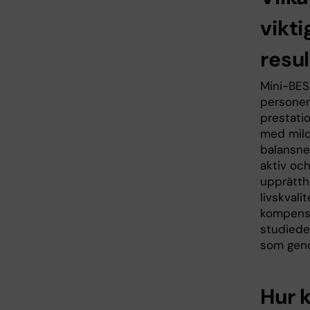
vikt
resu
Mini-BEST
personer
prestati
med mild
balansne
aktiv och
upprätthå
livskval
kompensa
studiede
som geno
Hur 