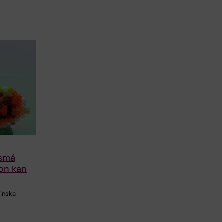
 små
ion kan
linska