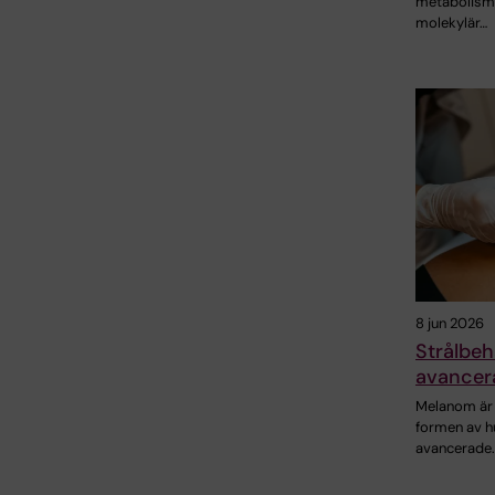
metabolism
molekylär…
8 jun 2026
Strålbeh
avancer
Melanom är 
formen av h
avancerade