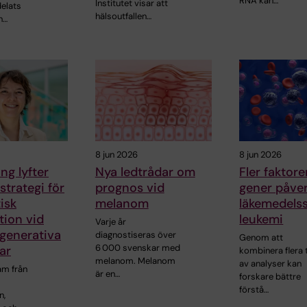
RNA kan…
Institutet visar att
delats
hälsoutfallen…
n…
8 jun 2026
8 jun 2026
ng lyfter
Nya ledtrådar om
Fler faktore
strategi för
prognos vid
gener påve
isk
melanom
läkemedelss
tion vid
leukemi
Varje år
generativa
diagnostiseras över
Genom att
6 000 svenskar med
ar
kombinera flera 
melanom. Melanom
av analyser kan
am från
är en…
forskare bättre
förstå…
n,