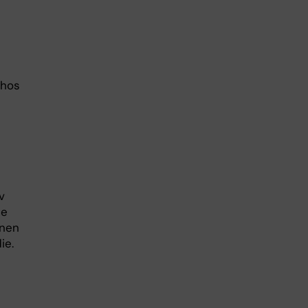
 hos
v
de
onen
ie.