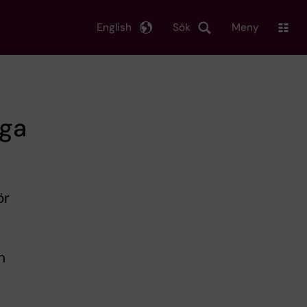
English
Sök
Meny
åga
ör
n