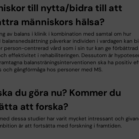
skor till nytta/bidra till att
ättra människors hälsa?
g av balans i klinik i kombination med samtal om hur
l balansnedsättning påverkar individen i vardagen kan b
er person-centrerad vård som i sin tur kan ge förbättrad
och effektivitet i rehabiliteringen. Dessutom är hypotese
framtagna balansträningsinterventionen ska ha positiv ef
s och gångförmåga hos personer med MS.
ska du göra nu? Kommer du
ätta att forska?
med dessa studier har varit mycket intressant och givan
bition är att fortsätta med forskning i framtiden.