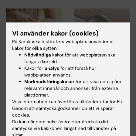
Vi använder kakor (cookies)
På Karolinska Institutets webbplats använder vi
kakor för olika syften:
6 jul 2026
9 jun 2026
Nödvändiga
kakor för att webbplatsen ska
Doktorand får
Ny avhandling visar
fungera korrekt.
stipendium för
låg risk för barns
Kakor för
analys
för att förstå hur
forskning om hur
hälsa vid assisterad
webbplatsen används.
Marknadsföringskakor
för att visa och spåra
eksem påverkar skola
befruktning
relevant innehåll och annonser från externa
och yrkesliv
En ny doktorsavhandling från
plattformar.
Karolinska Institutet visar att
Anna Winther är en av tre KI-
Viss information kan överföras till länder utanför EU.
hälsoutfallen…
doktorander som har tilldelats
Genom att samtycka godkänner du att vi sparar
årets Kerstin…
cookies.
Du kan när som helst ändra eller återkalla ditt
samtycke via kakikonen längst ned till vänster på
sidan.