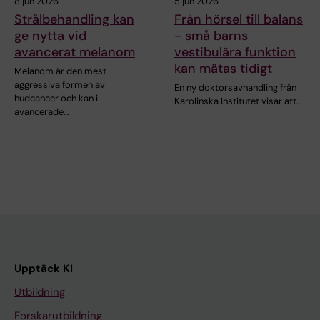
8 jun 2026
5 jun 2026
Strålbehandling kan
Från hörsel till balans
ge nytta vid
- små barns
avancerat melanom
vestibulära funktion
kan mätas tidigt
Melanom är den mest
aggressiva formen av
En ny doktorsavhandling från
hudcancer och kan i
Karolinska Institutet visar att…
avancerade…
Upptäck KI
Utbildning
Forskarutbildning