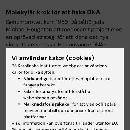
Molekylär krok för att fiska DNA
Genombrottet kom 1989. Då påbörjade
Michael Houghton ett mödosamt projekt med
en oprövad strategi för att klona det nya
virusets arvsmassa. Han använde DNA-
sekvenser framställda ur blodet från en
Vi använder kakor (cookies)
hepatit-infekterad schimpans. Han antog att
På Karolinska Institutets webbplats använder vi
serum från en smittad patient skulle innehålla
kakor för olika syften:
antikroppar mot det okända viruset, och
Nödvändiga
kakor för att webbplatsen ska
använde dem som en molekylär krok för att
fungera korrekt.
fiska fram DNA-fragment som kodade för
Kakor för
analys
för att förstå hur
virusprotein som antikropparna passade ihop
webbplatsen används.
med.
Marknadsföringskakor
för att visa och spåra
relevant innehåll och annonser från externa
Hans strategi lyckades och ett nytt RNA-virus
plattformar.
Viss information kan överföras till länder utanför EU.
från Flavivirus-familjen hade upptäckts. Det
Genom att samtycka godkänner du att vi sparar