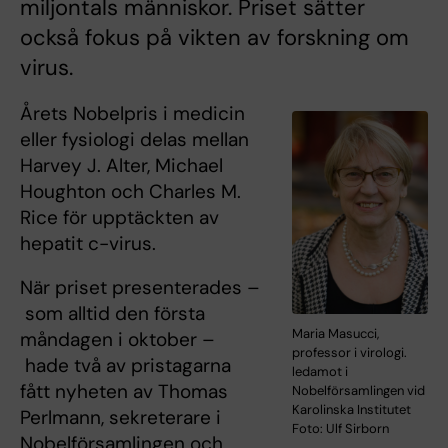
miljontals människor. Priset sätter
också fokus på vikten av forskning om
virus.
Årets Nobelpris i medicin
eller fysiologi delas mellan
Harvey J. Alter, Michael
Houghton och Charles M.
Rice för upptäckten av
hepatit c-virus.
När priset presenterades –
som alltid den första
Maria Masucci,
måndagen i oktober –
professor i virologi.
hade två av pristagarna
ledamot i
fått nyheten av Thomas
Nobelförsamlingen vid
Karolinska Institutet
Perlmann, sekreterare i
Foto: Ulf Sirborn
Nobelförsamlingen och