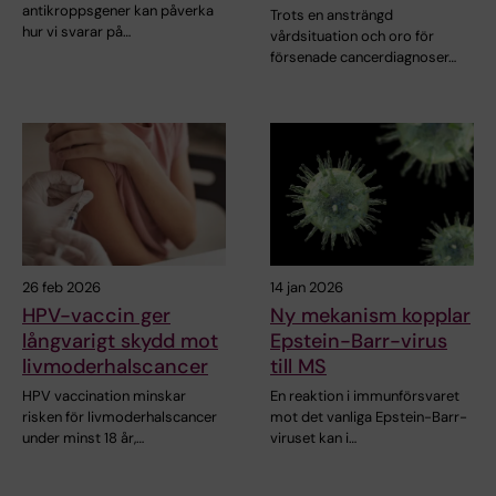
antikroppsgener kan påverka
Trots en ansträngd
hur vi svarar på…
vårdsituation och oro för
försenade cancerdiagnoser…
26 feb 2026
14 jan 2026
HPV-vaccin ger
Ny mekanism kopplar
långvarigt skydd mot
Epstein-Barr-virus
livmoderhalscancer
till MS
HPV vaccination minskar
En reaktion i immunförsvaret
risken för livmoderhalscancer
mot det vanliga Epstein-Barr-
under minst 18 år,…
viruset kan i…