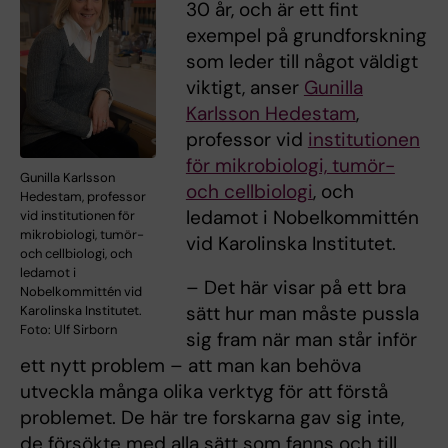
30 år, och är ett fint
exempel på grundforskning
som leder till något väldigt
viktigt, anser
Gunilla
Karlsson Hedestam
,
professor vid
institutionen
för mikrobiologi, tumör-
Gunilla Karlsson
och cellbiologi
, och
Hedestam, professor
ledamot i Nobelkommittén
vid institutionen för
mikrobiologi, tumör-
vid Karolinska Institutet.
och cellbiologi, och
ledamot i
– Det här visar på ett bra
Nobelkommittén vid
sätt hur man måste pussla
Karolinska Institutet.
Foto: Ulf Sirborn
sig fram när man står inför
ett nytt problem – att man kan behöva
utveckla många olika verktyg för att förstå
problemet. De här tre forskarna gav sig inte,
de försökte med alla sätt som fanns och till