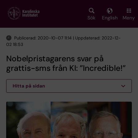
Skip
to
main
Sök
English
Meny
content
Publicerad: 2020-10-07 11:14 | Uppdaterad: 2022-12-
02 18:53
Nobelpristagarens svar på
grattis-sms från KI: ”Incredible!”
Hitta på sidan