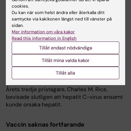
fick namnet hepatit C-virus.
cookies.
Du kan när som helst ändra eller återkalla ditt
– Det var ett fantastiskt arbete som gav
samtycke via kakikonen längst ned till vänster på
molekylärbiologin en stor skjuts framåt när
sidan.
man såg att den kunde användas på det
Mer information om våra kakor
sättet. Man vågade tro på den typen av
Read this information in English
metoder, och de har sedan utvecklats enormt.
Tillåt endast nödvändiga
Houghton och hans kollegor höll på i sex år
Tillåt mina valda kakor
med kloningsprojektet. I dag tar samma sak
ett par månader ungefär, säger Gunilla
Tillåt alla
Karlsson Hedestam.
Årets tredje pristagare, Charles M. Rice,
bevisade slutligen att hepatit C-virus ensamt
kunde orsaka hepatit.
Vaccin saknas fortfarande