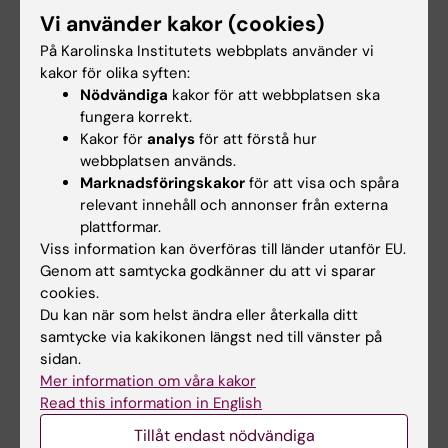
Mer information om kurserna finns i
Vi använder kakor (cookies)
följande länkar:
På Karolinska Institutets webbplats använder vi
kakor för olika syften:
Examensarbete för masterexamen i odontologi, 30
Nödvändiga
kakor för att webbplatsen ska
hp
fungera korrekt.
Kakor för
analys
för att förstå hur
Examensarbete för magisterexamen i oral hälsa, 30
webbplatsen används.
hp
Marknadsföringskakor
för att visa och spåra
relevant innehåll och annonser från externa
Examensarbete för magisterexamen i tandteknik,
plattformar.
30 hp
Viss information kan överföras till länder utanför EU.
Genom att samtycka godkänner du att vi sparar
cookies.
Kursansvarig och examinator:
Prof Nagihan
Du kan när som helst ändra eller återkalla ditt
Bostanci
samtycke via kakikonen längst ned till vänster på
sidan.
Kursinstruktör och föreläsare:
Dr Angelika
Mer information om våra kakor
Silbereisen
Read this information in English
Tillåt endast nödvändiga
Kursadministratör:
Cecilia Vestlind