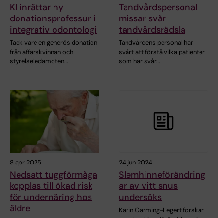
KI inrättar ny
Tandvårdspersonal
donationsprofessur i
missar svår
integrativ odontologi
tandvårdsrädsla
Tack vare en generös donation
Tandvårdens personal har
från affärskvinnan och
svårt att förstå vilka patienter
styrelseledamoten…
som har svår…
8 apr 2025
24 jun 2024
Nedsatt tuggförmåga
Slemhinneförändring
kopplas till ökad risk
ar av vitt snus
för undernäring hos
undersöks
äldre
Karin Garming-Legert forskar