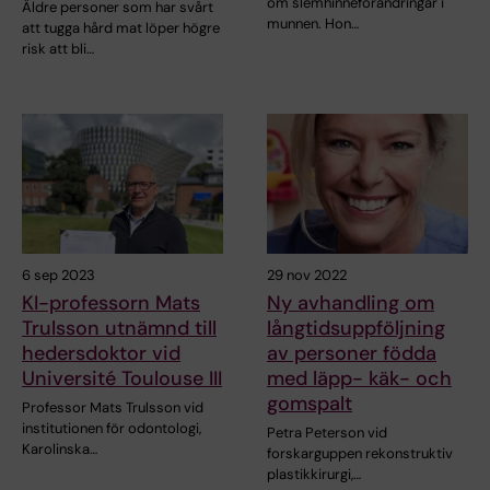
om slemhinneförändringar i
Äldre personer som har svårt
munnen. Hon…
att tugga hård mat löper högre
risk att bli…
6 sep 2023
29 nov 2022
KI-professorn Mats
Ny avhandling om
Trulsson utnämnd till
långtidsuppföljning
hedersdoktor vid
av personer födda
Université Toulouse III
med läpp- käk- och
gomspalt
Professor Mats Trulsson vid
institutionen för odontologi,
Petra Peterson vid
Karolinska…
forskarguppen rekonstruktiv
plastikkirurgi,…