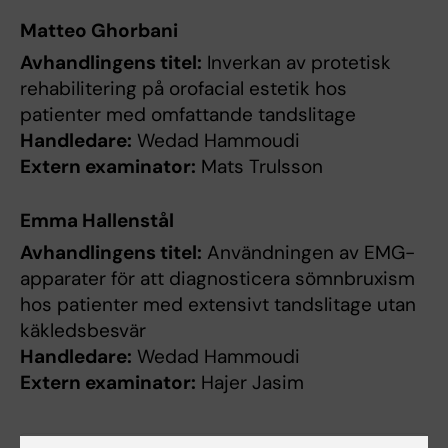
Matteo Ghorbani
Avhandlingens titel:
Inverkan av protetisk
rehabilitering på orofacial estetik hos
patienter med omfattande tandslitage
Handledare:
Wedad Hammoudi
Extern examinator:
Mats Trulsson
Emma Hallenstål
Avhandlingens titel:
Användningen av EMG-
apparater för att diagnosticera sömnbruxism
hos patienter med extensivt tandslitage utan
käkledsbesvär
Handledare:
Wedad Hammoudi
Extern examinator:
Hajer Jasim