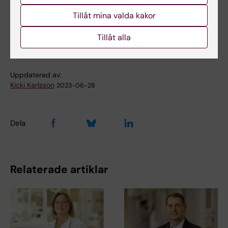
Tillåt mina valda kakor
Odontologi
Tillåt alla
Tags
Uppdaterad av:
Kicki Karlsson
2023-06-28
Dela
Relaterade artiklar