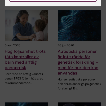
5 aug 2026
26 jun 2026
Hög följsamhet trots
Autistiska personer
täta kontroller av
är inte rädda för
barn med ärftlig
genetisk forskning –
cancerrisk
men för hur den kan
användas
Barn med en ärftlig variant i
genen TP53 följer i hög grad
Hur ser autistiska personer
rekommenderade…
och deras anhöriga på genetisk
forskning? En…