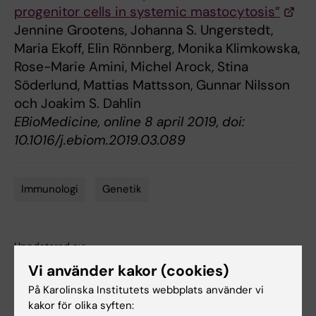
progenitor cells in systemic mastocytosis”
Jennine Grootens, Johanna S. Ungerstedt,
Maria Ekoff, Elin Rönnberg, Monika Klimkowska,
Rose-Marie Amini, Michel Arock, Stina
Söderlund, Mattias Mattsson, Gunnar Nilsson
och Joakim S. Dahlin
EBioMedicine, online 8 april 2019, doi:
10.1016/j.ebiom.2019.03.089
Immunologi
Genetik
Tags
Uppdaterad av:
Webb Admin
2019-04-10
Vi använder kakor (cookies)
På Karolinska Institutets webbplats använder vi
kakor för olika syften:
Dela