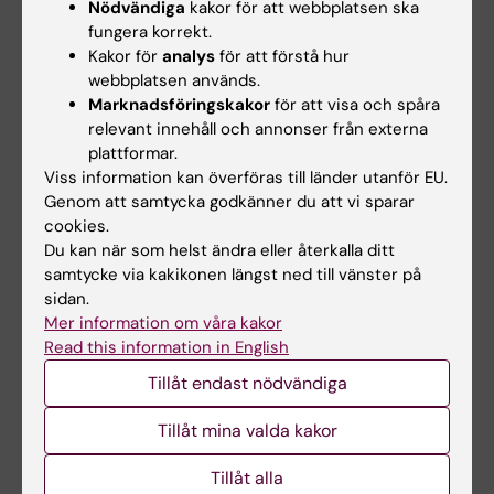
Nödvändiga
kakor för att webbplatsen ska
fungera korrekt.
Kakor för
analys
för att förstå hur
webbplatsen används.
Relaterade artiklar
Marknadsföringskakor
för att visa och spåra
relevant innehåll och annonser från externa
plattformar.
Viss information kan överföras till länder utanför EU.
Genom att samtycka godkänner du att vi sparar
cookies.
Du kan när som helst ändra eller återkalla ditt
samtycke via kakikonen längst ned till vänster på
sidan.
6 aug 2026
5 aug 2026
Mer information om våra kakor
Ny metod skiljer
Genvariant från
Read this information in English
mellan friska och
neandertalare kan
sjuka immunceller i
öka muskelmassan än
Tillåt endast nödvändiga
blodprov
i dag
Tillåt mina valda kakor
Forskare vid Karolinska
En genvariant som moderna
Institutet och SciLifeLab har
människor ärvt från
Tillåt alla
utvecklat en ny…
neandertalare gör att…