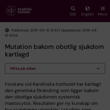
Skip
to
main
Sök
English
Meny
content
Publicerad: 2019-04-10 12:42 | Uppdaterad: 2019-04-
10 13:04
Mutation bakom obotlig sjukdom
kartlagd
Hitta på sidan
Forskare vid Karolinska Institutet har kartlagt
den genetiska förändring som ligger bakom
den obotliga sjukdomen systemisk
mastocytos. Resultaten ger ny kunskap om
hur sjukdomen utvecklas. I studien, som