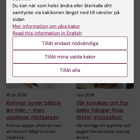
Du kan när som helst ändra eller återkalla ditt
Dela
samtycke via kakikonen längst ned till vänster på
sidan.
Mer information om våra kakor
Read this information in English
Relaterade artiklar
Tillåt endast nödvändiga
Tillåt mina valda kakor
Tillåt alla
16 jun 2026
1 jun 2026
Kvinnor sover bättre
Vår kunskap om hur
än män – men
saker hänger ihop
upplever motsatsen
driver innovation
Kvinnor uppger oftare än män
Vår förmåga att uppfinna nytt
att de sovit dåligt trots att
bygger inte på slump utan på
objektiva…
en inre…