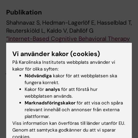
Publikation
Shahnavaz S, Hedman-Lagerlöf E, Hasselblad T,
Reuterskiöld L, Kaldo V, Dahllöf G
”Internet-Based Cognitive Behavioral Therapy
for Children and Adolescents With Dental
Vi använder kakor (cookies)
Anxiety: Open Trial”
J Med Internet Res 2018;20(1):e12, online 22
På Karolinska Institutets webbplats använder vi
kakor för olika syften:
januari 2018, doi:10.2196/jmir.7803
Nödvändiga
kakor för att webbplatsen ska
fungera korrekt.
Kakor för
analys
för att förstå hur
Odontologi
Psykologi
Tandvård
webbplatsen används.
Tags
Marknadsföringskakor
för att visa och spåra
relevant innehåll och annonser från externa
plattformar.
Uppdaterad av:
Viss information kan överföras till länder utanför EU.
KI webbförvaltning
2019-12-02
Genom att samtycka godkänner du att vi sparar
cookies.