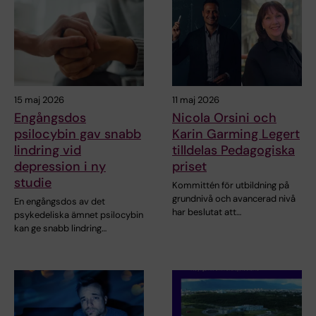
15 maj 2026
11 maj 2026
Engångsdos
Nicola Orsini och
psilocybin gav snabb
Karin Garming Legert
lindring vid
tilldelas Pedagogiska
depression i ny
priset
studie
Kommittén för utbildning på
grundnivå och avancerad nivå
En engångsdos av det
har beslutat att…
psykedeliska ämnet psilocybin
kan ge snabb lindring…