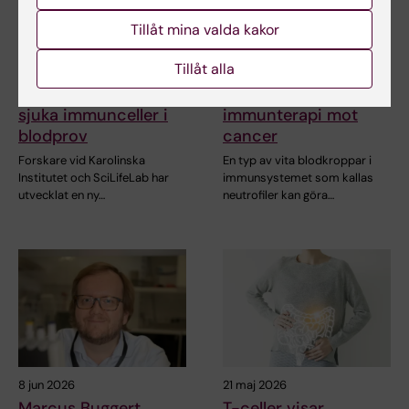
Tillåt mina valda kakor
6 aug 2026
15 jun 2026
Tillåt alla
Ny metod skiljer
Vissa immunceller
mellan friska och
kan bromsa
sjuka immunceller i
immunterapi mot
blodprov
cancer
Forskare vid Karolinska
En typ av vita blodkroppar i
Institutet och SciLifeLab har
immunsystemet som kallas
utvecklat en ny…
neutrofiler kan göra…
8 jun 2026
21 maj 2026
Marcus Buggert
T-celler visar