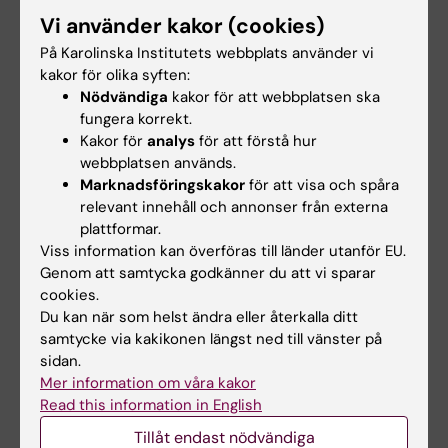
Vi använder kakor (cookies)
Immunologi
Tvillingforskning
På Karolinska Institutets webbplats använder vi
Tags
kakor för olika syften:
Nödvändiga
kakor för att webbplatsen ska
fungera korrekt.
Uppdaterad av:
Kakor för
analys
för att förstå hur
Webb Admin
2015-01-16
webbplatsen används.
Marknadsföringskakor
för att visa och spåra
relevant innehåll och annonser från externa
Dela
plattformar.
Viss information kan överföras till länder utanför EU.
Genom att samtycka godkänner du att vi sparar
cookies.
Relaterade artiklar
Du kan när som helst ändra eller återkalla ditt
samtycke via kakikonen längst ned till vänster på
sidan.
Mer information om våra kakor
Read this information in English
Tillåt endast nödvändiga