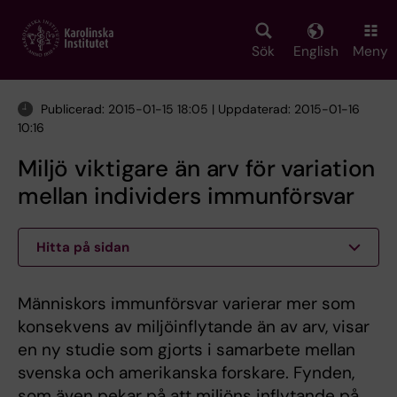
Skip
to
main
Sök
English
Meny
content
Publicerad: 2015-01-15 18:05 | Uppdaterad: 2015-01-16
10:16
Miljö viktigare än arv för variation
mellan individers immunförsvar
Hitta på sidan
Människors immunförsvar varierar mer som
konsekvens av miljöinflytande än av arv, visar
en ny studie som gjorts i samarbete mellan
svenska och amerikanska forskare. Fynden,
som även pekar på att miljöns inflytande på