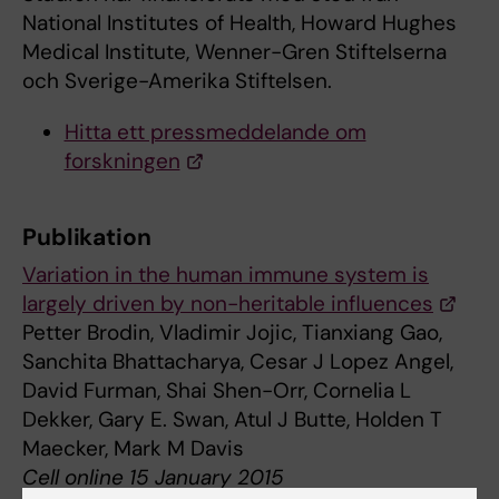
National Institutes of Health, Howard Hughes
Medical Institute, Wenner-Gren Stiftelserna
och Sverige-Amerika Stiftelsen.
Hitta ett pressmeddelande om
forskningen
Publikation
Variation in the human immune system is
largely driven by non-heritable influences
Petter Brodin, Vladimir Jojic, Tianxiang Gao,
Sanchita Bhattacharya, Cesar J Lopez Angel,
David Furman, Shai Shen-Orr, Cornelia L
Dekker, Gary E. Swan, Atul J Butte, Holden T
Maecker, Mark M Davis
Cell online 15 January 2015