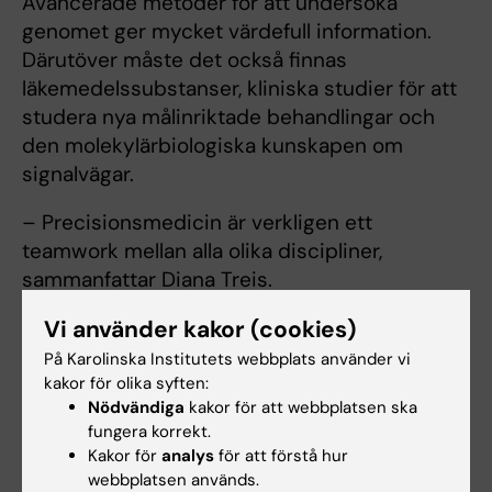
Avancerade metoder för att undersöka
genomet ger mycket värdefull information.
Därutöver måste det också finnas
läkemedelssubstanser, kliniska studier för att
studera nya målinriktade behandlingar och
den molekylärbiologiska kunskapen om
signalvägar.
– Precisionsmedicin är verkligen ett
teamwork mellan alla olika discipliner,
sammanfattar Diana Treis.
Vi använder kakor (cookies)
Helgenomsekvenseringsarbetet har utförts
vid SciLifeLabs plattform Clinical Genomics i
På Karolinska Institutets webbplats använder vi
Göteborg och Stockholm.
kakor för olika syften:
Nödvändiga
kakor för att webbplatsen ska
Forskningen har finansierats av
fungera korrekt.
Kakor för
analys
för att förstå hur
Barncancerfonden, Cancerfonden och
webbplatsen används.
Stiftelsen för Strategisk Forskning.