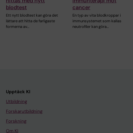
hittas med nytt
immunterapi mot
blodtest
cancer
Ett nytt blodtest kan göra det
En typ av vita blodkroppar i
lättare att hitta de farligaste
immunsystemet som kallas
formerna av…
neutrofiler kan göra…
Upptäck KI
Utbildning
Forskarutbildning
Forskning
Om KI