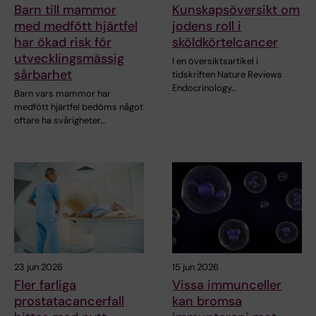
Barn till mammor
Kunskapsöversikt om
med medfött hjärtfel
jodens roll i
har ökad risk för
sköldkörtelcancer
utvecklingsmässig
I en översiktsartikel i
sårbarhet
tidskriften Nature Reviews
Endocrinology…
Barn vars mammor har
medfött hjärtfel bedöms något
oftare ha svårigheter…
23 jun 2026
15 jun 2026
Fler farliga
Vissa immunceller
prostatacancerfall
kan bromsa