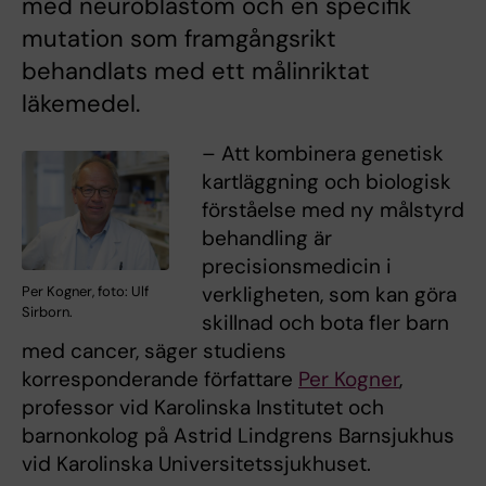
med neuroblastom och en specifik
mutation som framgångsrikt
behandlats med ett målinriktat
läkemedel.
– Att kombinera genetisk
kartläggning och biologisk
förståelse med ny målstyrd
behandling är
precisionsmedicin i
verkligheten, som kan göra
Per Kogner, foto: Ulf
Sirborn.
skillnad och bota fler barn
med cancer, säger studiens
korresponderande författare
Per Kogner
,
professor vid Karolinska Institutet och
barnonkolog på Astrid Lindgrens Barnsjukhus
vid Karolinska Universitetssjukhuset.