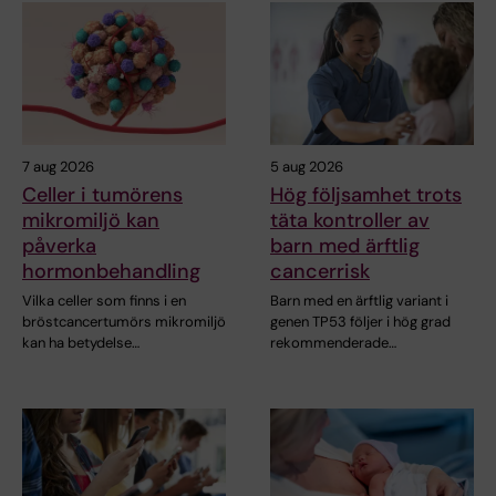
7 aug 2026
5 aug 2026
Celler i tumörens
Hög följsamhet trots
mikromiljö kan
täta kontroller av
påverka
barn med ärftlig
hormonbehandling
cancerrisk
Vilka celler som finns i en
Barn med en ärftlig variant i
bröstcancertumörs mikromiljö
genen TP53 följer i hög grad
kan ha betydelse…
rekommenderade…