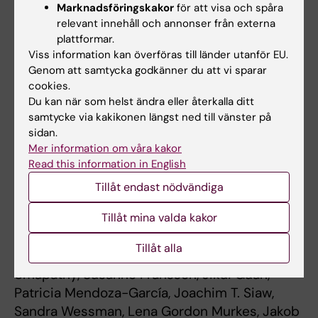
Marknadsföringskakor
för att visa och spåra
Medförfattaren Patricia Mendoza-García är
relevant innehåll och annonser från externa
anställd vid AstraZeneca/MedImmune. En
plattformar.
annan medförfattare, KI-forskaren Jakob
Viss information kan överföras till länder utanför EU.
Genom att samtycka godkänner du att vi sparar
Stenman, har flera företagsintressen som
cookies.
listas i den vetenskapliga artikeln.
Du kan när som helst ändra eller återkalla ditt
samtycke via kakikonen längst ned till vänster på
sidan.
Publikation
Mer information om våra kakor
“
Sustained Response to Entrectinib in an
Read this information in English
Infant With a Germline ALKAL2 Variant and
Tillåt endast nödvändiga
Refractory Metastatic Neuroblastoma With
Tillåt mina valda kakor
Chromosomal 2p Gain and Anaplastic
Lymphoma Kinase and Tropomyosin Receptor
Tillåt alla
Kinase Activation
”, Diana Treis, Ganesh
Umapathy, Susanne Fransson, Jikui Guan,
Patricia Mendoza-García, Joachim T. Siaw,
Sandra Wessman, Lena Gordon Murkes, Jakob