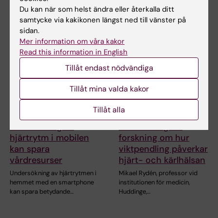
institutionen för molekylär
Du kan när som helst ändra eller återkalla ditt
medicin och kirurgi…
samtycke via kakikonen längst ned till vänster på
sidan.
Mer information om våra kakor
Read this information in English
Tillåt endast nödvändiga
Tillåt mina valda kakor
Tillåt alla
4 jun 2026
3 jun 2026
Övervakning av
Stort anslag för
hjärtrytm i mobilen
forskning om hur
kan spara
viktpendling påverkar
vårdresurser
hjärt- och kärlhälsan
Undersökning av hjärtrytmen i
Mikael Rydén, professor vid
hemmet med en smartphone
institutionen för medicin,
kan spara betydande…
Huddinge,…