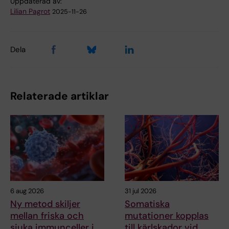
Uppdaterad av:
Lilian Pagrot
2025-11-26
Dela
Relaterade artiklar
6 aug 2026
31 jul 2026
Ny metod skiljer
Somatiska
mellan friska och
mutationer kopplas
sjuka immunceller i
till kärlskador vid