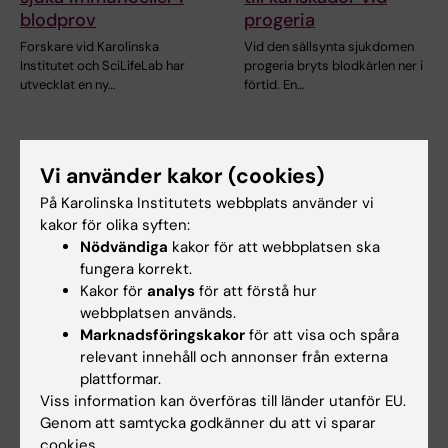
blodprov
progeria
Forskare vid Karolinska
Vid den sällsynta sjukdomen
Institutet och SciLifeLab har
progeria bryts blodkärlen ner i
utvecklat en ny…
förtid. En…
Vi använder kakor (cookies)
På Karolinska Institutets webbplats använder vi
kakor för olika syften:
Nödvändiga
kakor för att webbplatsen ska
fungera korrekt.
Kakor för
analys
för att förstå hur
25 jun 2026
9 jun 2026
webbplatsen används.
Nytt läkemedel mot
Stort anslag till
Marknadsföringskakor
för att visa och spåra
kronisk hjärtsvikt
forskning om hur
relevant innehåll och annonser från externa
testad i tidig studie
genetik och glatta
plattformar.
muskelceller påverkar
Ett nytt läkemedel som tas i
Viss information kan överföras till länder utanför EU.
åderförkalkning
tablettform har i en tidig klinisk
Genom att samtycka godkänner du att vi sparar
studie…
Ljubica Matic, docent vid
cookies.