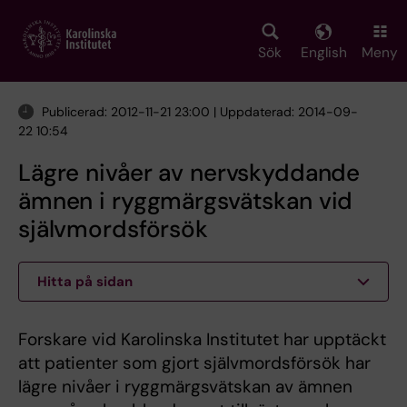
Skip
to
main
Sök
English
Meny
content
Publicerad: 2012-11-21 23:00 | Uppdaterad: 2014-09-
22 10:54
Lägre nivåer av nervskyddande
ämnen i ryggmärgsvätskan vid
självmordsförsök
Hitta på sidan
Forskare vid Karolinska Institutet har upptäckt
att patienter som gjort självmordsförsök har
lägre nivåer i ryggmärgsvätskan av ämnen