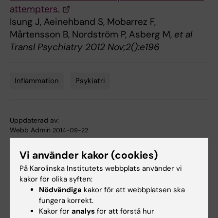
attempters.
Isung J, Aeinehband S, Mobarrez F,
Mårtensson B, Nordström P, Asberg M,
et al
Transl Psychiatry 2012 Nov;2():e196
Inflammation
Psykiatri
Tags
Uppdaterad av:
Webb Admin
2014-09-22
Vi använder kakor (cookies)
Dela
På Karolinska Institutets webbplats använder vi
kakor för olika syften:
Nödvändiga
kakor för att webbplatsen ska
fungera korrekt.
Relaterade artiklar
Kakor för
analys
för att förstå hur