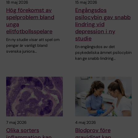
18 maj 2026
15 maj 2026
Hög förekomst av
Engångsdos
spelproblem bland
psilocybin gav snabb
unga
lindring vid
elitfotbollsspelare
depression i ny
studie
En ny studie visar att spel om
pengar är vanligt bland
En engångsdos av det
svenska juniora…
psykedeliska ämnet psilocybin
kan ge snabb lindring…
7 maj 2026
4 maj 2026
Olika sorters
Blodprov före
inflammation kan
graviditet kan