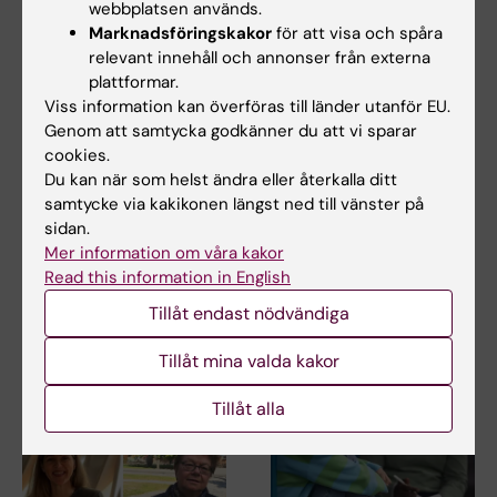
webbplatsen används.
Marknadsföringskakor
för att visa och spåra
relevant innehåll och annonser från externa
plattformar.
Viss information kan överföras till länder utanför EU.
Genom att samtycka godkänner du att vi sparar
cookies.
Du kan när som helst ändra eller återkalla ditt
21 jul 2026
18 jun 2026
samtycke via kakikonen längst ned till vänster på
Sociala medier i
Längre pappaledighet
sidan.
tonåren ökade inte
kopplas till lägre risk
Mer information om våra kakor
risken för psykisk
för depression
Read this information in English
ohälsa
Pappor som tar flera
Tillåt endast nödvändiga
månaders föräldraledighet
Tiden som tonåringar
löper lägre risk att…
spenderar på sociala medier
Tillåt mina valda kakor
kunde inte kopplas till…
Tillåt alla