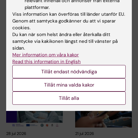
relevant innehåll och annonser från externa
31 jul 2026
29 jul 2026
plattformar.
NeurotechEU
III NeurotechEU-
Viss information kan överföras till länder utanför EU.
Business Winter
skolan om om
Genom att samtycka godkänner du att vi sparar
School 2026
cookies.
preklinisk
Du kan när som helst ändra eller återkalla ditt
magnetresonansavbil
Universitetet i Bonn, Reykjavík
samtycke via kakikonen längst ned till vänster på
dning och
University och Radboud
sidan.
University har…
spektroskopi
Mer information om våra kakor
Universidad Miguel Hernández
Read this information in English
de Elche (UMH) har nöjet att
tillkännage den…
Tillåt endast nödvändiga
Tillåt mina valda kakor
Tillåt alla
28 jul 2026
21 jul 2026