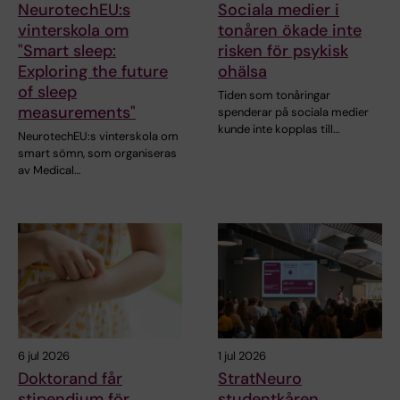
NeurotechEU:s
Sociala medier i
vinterskola om
tonåren ökade inte
"Smart sleep:
risken för psykisk
Exploring the future
ohälsa
of sleep
Tiden som tonåringar
measurements"
spenderar på sociala medier
kunde inte kopplas till…
NeurotechEU:s vinterskola om
smart sömn, som organiseras
av Medical…
6 jul 2026
1 jul 2026
Doktorand får
StratNeuro
stipendium för
studentkåren