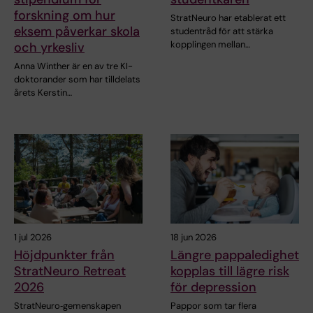
forskning om hur
StratNeuro har etablerat ett
eksem påverkar skola
studentråd för att stärka
kopplingen mellan…
och yrkesliv
Anna Winther är en av tre KI-
doktorander som har tilldelats
årets Kerstin…
1 jul 2026
18 jun 2026
Höjdpunkter från
Längre pappaledighet
StratNeuro Retreat
kopplas till lägre risk
2026
för depression
StratNeuro‑gemenskapen
Pappor som tar flera