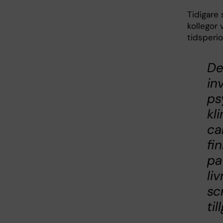
Tidigare
kollegor 
tidsperio
De
in
ps
kl
ca
fi
pa
li
sc
til