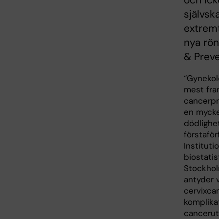
och ick
självsk
extremt
nya rön
& Preve
“Gynekolo
mest fra
cancerpr
en mycket
dödlighet
förstaför
Institut
biostatis
Stockhol
antyder v
cervixca
komplika
cancerut