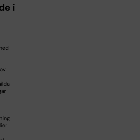
de i
 med
rov
ilda
gar
ning
ier
et