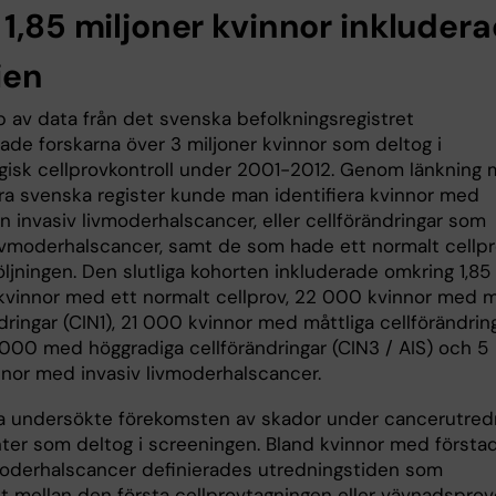
1,85 miljoner kvinnor inkludera
ien
p av data från det svenska befolkningsregistret
rade forskarna över 3 miljoner kvinnor som deltog i
gisk cellprovkontroll under 2001-2012. Genom länkning
dra svenska register kunde man identifiera kvinnor med
 invasiv livmoderhalscancer, eller cellförändringar som
livmoderhalscancer, samt de som hade ett normalt cellp
ljningen. Den slutliga kohorten inkluderade omkring 1,85
 kvinnor med ett normalt cellprov, 22 000 kvinnor med m
dringar (CIN1), 21 000 kvinnor med måttliga cellförändrin
 000 med höggradiga cellförändringar (CIN3 / AIS) och 5
nor med invasiv livmoderhalscancer.
a undersökte förekomsten av skador under cancerutred
nter som deltog i screeningen. Bland kvinnor med förstad
vmoderhalscancer definierades utredningstiden som
et mellan den första cellprovtagningen eller vävnadsprov