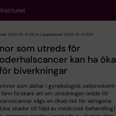
Institutet
erad: 2020-10-21 09:24 | Uppdaterad: 2020-10-21 11:05
nor som utreds för
moderhalscancer kan ha ök
 för biverkningar
vinnor som deltar i gynekologisk cellprovkontro
 fann forskare att om utredningen ledde till
 cervixcancer sågs en ökad risk för iatrogena
(dvs skador till följd av medicinsk behandling)