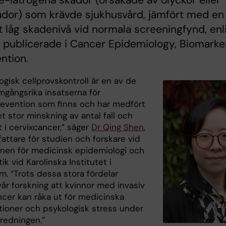
e-iatrogena skador (orsakade av olyckor eller
ador) som krävde sjukhusvård, jämfört med en
 låg skadenivå vid normala screeningfynd, enl
 publicerade i Cancer Epidemiology, Biomarke
ntion.
gisk cellprovskontroll är en av de
mgångsrika insatserna för
evention som finns och har medfört
 stor minskning av antal fall och
 i cervixcancer,” säger
Dr Qing Shen
,
fattare för studien och forskare vid
ionen för medicinsk epidemiologi och
tik vid Karolinska Institutet i
m. “Trots dessa stora fördelar
år forskning att kvinnor med invasiv
ncer kan råka ut för medicinska
tioner och psykologisk stress under
redningen.”