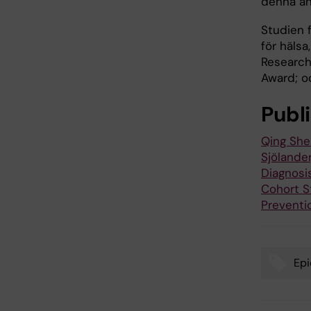
denna an
Studien 
för hälsa
Research
Award; o
Publ
Qing Shen
Sjölander
Diagnosi
Cohort S
Preventi
Epi
Tags