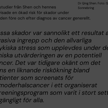
Dr Qing Shen. Foto: G
 studier från Shen och hennes
Sonnebring
visade en ökad risk för skador under
den före och efter diagnos av cancer generellt.
ssa skador var sannolikt ett resultat 
vasiva ingrepp och den allvarliga
ykiska stress som upplevdes under d
iniska utvärderingen av en potentiell
ncer. Det var tidigare okänt om det
nns en liknande riskökning bland
tienter som screenats för
vmoderhalscancer i ett organiserat
reeningsprogram som varit i stort set
lgängligt för alla.