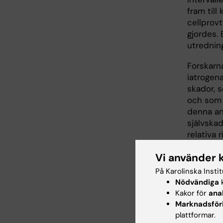
fram till
cellprov
gjordes.
utrednin
Forskarn
iatrogen
skador, 
och som 
denna ana
självska
relativa 
beräknad
Vi använder 
livmoderh
kvinnor m
På Karolinska Insti
kalenderp
Nödvändiga
k
civilstån
Kakor för
ana
Marknadsför
plattformar.