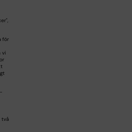
er",
 för
 vi
or
tt
gt
-
 två