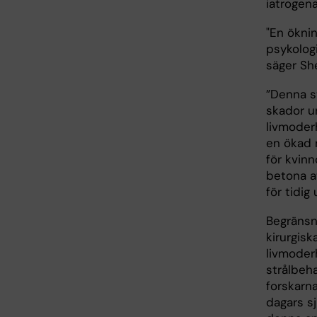
iatrogena
"En ökni
psykolog
säger Sh
”Denna s
skador un
livmoderh
en ökad r
för kvinn
betona a
för tidig
Begränsni
kirurgis
livmoder
strålbeha
forskarn
dagars s