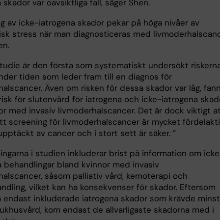
 skador var oavsiktliga fall, säger Shen.
ng av icke-iatrogena skador pekar på höga nivåer av
isk stress när man diagnosticeras med livmoderhalscanc
en.
tudie är den första som systematiskt undersökt riskerna
der tiden som leder fram till en diagnos för
alscancer. Även om risken för dessa skador var låg, fann
isk för slutenvård för iatrogena och icke-iatrogena skad
or med invasiv livmoderhalscancer. Det är dock viktigt a
tt screening för livmoderhalscancer är mycket fördelakti
 upptäckt av cancer och i stort sett är säker. ”
ngarna i studien inkluderar brist på information om icke
ka behandlingar bland kvinnor med invasiv
halscancer, såsom palliativ vård, kemoterapi och
ndling, vilket kan ha konsekvenser för skador. Eftersom
a endast inkluderade iatrogena skador som krävde minst
jukhusvård, kom endast de allvarligaste skadorna med i