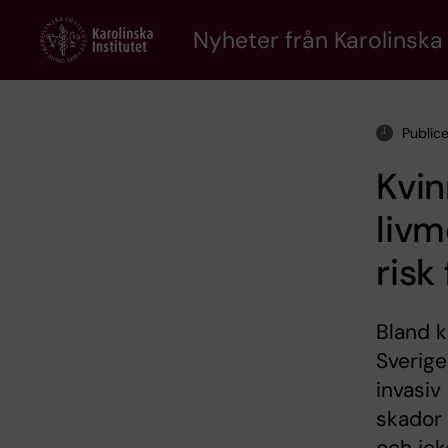
Skip
to
Nyheter från Karolinska 
main
content
Public
Kvin
liv
risk
Bland k
Sverige
invasiv
skador 