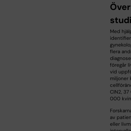
Över 
stud
Med hjäl
identifie
gynekolo
flera an
diagnosen
föregår 
vid uppfö
miljoner
cellförän
CIN2, 37
000 kvin
Forskarn
av patie
eller li
intervall