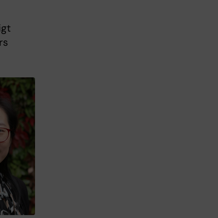
igt
rs