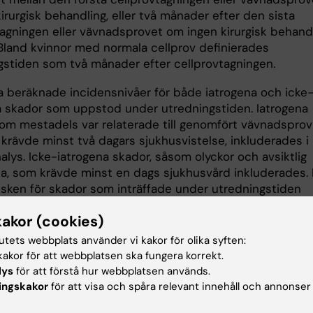
 kirurgisk behandling, eller två månader efter den sista
tagningen eller vävnadsprovet om ingen kirurgisk behand
 Bland kvinnor med normala cellprov definierades
gstiden som två månader efter cellprovtagningen.
a beräknade incidensnivåer för både iatrogena och icke
a skador som uppstod under utredningstiden. Iatrogena
som mestadels var relaterade till genomfört vävnadsprov
krävde minst två dagars sjukhusvistelse, inkluderades i
lys. Icke-iatrogena skador, såsom olyckor och avsiktlig
da, som krävde minst en dags sjukhusvård inkluderades.
risken för skador som inträffade under utredningstiden
es genom att jämföra kvinnor med diagnosticerad
kakor (cookies)
alscancer eller förstadier till livmoderhalscancer med
ed normala cellprov, och justerades för ålder,
tutets webbplats använder vi kakor för olika syften:
eriod, deltagande i provtagning, utbildning, inkomst, oc
akor för att webbplatsen ska fungera korrekt.
d.
lys
för att förstå hur webbplatsen används.
ingskakor
för att visa och spåra relevant innehåll och annonser