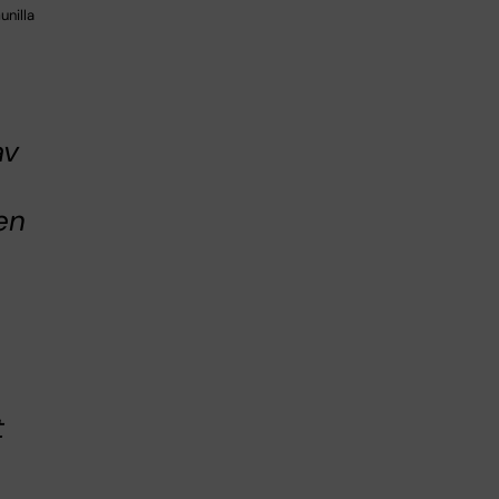
unilla
av
en
t