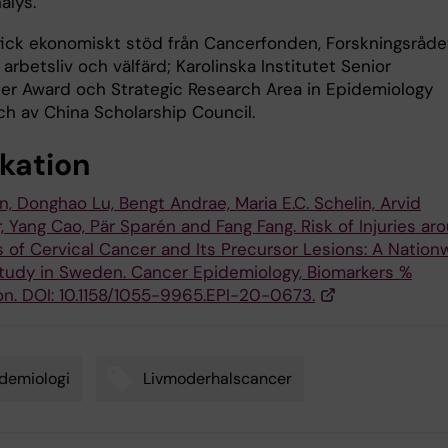
alys.
fick ekonomiskt stöd från Cancerfonden, Forskningsråde
, arbetsliv och välfärd; Karolinska Institutet Senior
er Award och Strategic Research Area in Epidemiology
ch av China Scholarship Council.
ikation
, Donghao Lu, Bengt Andrae, Maria E.C. Schelin, Arvid
, Yang Cao, Pär Sparén and Fang Fang. Risk of Injuries ar
s of Cervical Cancer and Its Precursor Lesions: A Nation
tudy in Sweden. Cancer Epidemiology, Biomarkers %
on. DOI: 10.1158/1055-9965.EPI-20-0673.
demiologi
Livmoderhalscancer