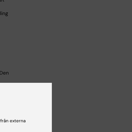
ling
-
 Den
h
 från externa