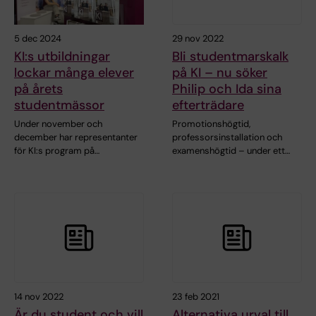
5 dec 2024
29 nov 2022
KI:s utbildningar
Bli studentmarskalk
lockar många elever
på KI – nu söker
på årets
Philip och Ida sina
studentmässor
efterträdare
Under november och
Promotionshögtid,
december har representanter
professorsinstallation och
för KI:s program på…
examenshögtid – under ett…
14 nov 2022
23 feb 2021
Är du student och vill
Alternativa urval till