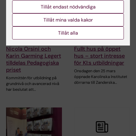
Tillåt endast nödvändiga
Tillåt mina valda kakor
Tillåt alla
11 maj 2026
27 mar 2026
Nicola Orsini och
Fullt hus på öppet
Karin Garming Legert
hus – stort intresse
tilldelas Pedagogiska
för KI:s utbildningar
priset
Onsdagen den 25 mars
öppnade Karolinska Institutet
Kommittén för utbildning på
dörrarna till Zanderska…
grundnivå och avancerad nivå
har beslutat att…