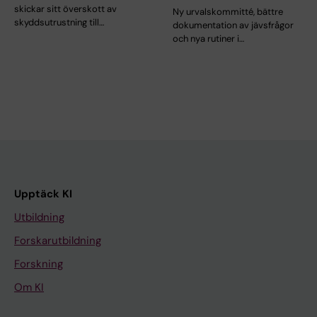
skickar sitt överskott av
Ny urvalskommitté, bättre
skyddsutrustning till…
dokumentation av jävsfrågor
och nya rutiner i…
Upptäck KI
Utbildning
Forskarutbildning
Forskning
Om KI