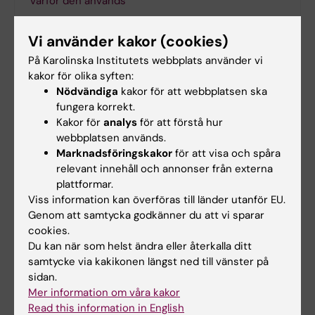
varför den används
QS rankar odontologi vid KI som nummer 1
Vi använder kakor (cookies)
På Karolinska Institutets webbplats använder vi
kakor för olika syften:
Nödvändiga
kakor för att webbplatsen ska
Tandläkarprogrammet
Tags
fungera korrekt.
Kakor för
analys
för att förstå hur
webbplatsen används.
Uppdaterad av:
Marknadsföringskakor
för att visa och spåra
KI Kommunikati…
2019-10-28
relevant innehåll och annonser från externa
plattformar.
Viss information kan överföras till länder utanför EU.
Genom att samtycka godkänner du att vi sparar
Dela
cookies.
Du kan när som helst ändra eller återkalla ditt
samtycke via kakikonen längst ned till vänster på
sidan.
Relaterade artiklar
Mer information om våra kakor
Read this information in English