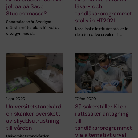
jobba på Saco
läkar- och
Studentmässa?
tandläkarprogrammet
ställs in HT2021
Sacomässan är Sveriges
största mötesplats för val av
Karolinska Institutet ställer in
eftergymnasial…
de alternativa urvalen till…
1 apr 2020
17 feb 2020
Universitetstandvård
Så säkerställer KI en
en skänker överskott
rättssäker antagning
av skyddsutrustning
till
till vården
tandläkarprogrammet
via alternativt urval
Universitetstandvården