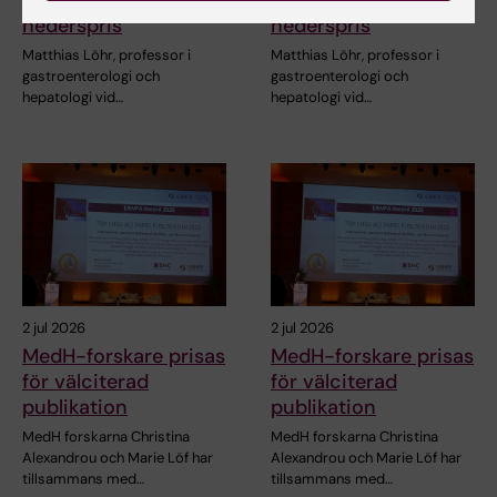
hederspris
hederspris
Matthias Löhr, professor i
Matthias Löhr, professor i
gastroenterologi och
gastroenterologi och
hepatologi vid…
hepatologi vid…
2 jul 2026
2 jul 2026
MedH-forskare prisas
MedH-forskare prisas
för välciterad
för välciterad
publikation
publikation
MedH forskarna Christina
MedH forskarna Christina
Alexandrou och Marie Löf har
Alexandrou och Marie Löf har
tillsammans med…
tillsammans med…