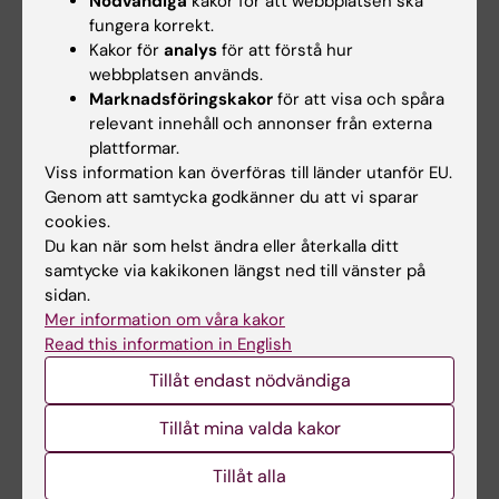
Relaterat
Nödvändiga
kakor för att webbplatsen ska
fungera korrekt.
KI:s kulturdag
Kakor för
analys
för att förstå hur
webbplatsen används.
KI:s kulturråd
Marknadsföringskakor
för att visa och spåra
KI:s kulturpris 2020
relevant innehåll och annonser från externa
plattformar.
Viss information kan överföras till länder utanför EU.
Genom att samtycka godkänner du att vi sparar
Relaterade artiklar
cookies.
Du kan när som helst ändra eller återkalla ditt
samtycke via kakikonen längst ned till vänster på
sidan.
Mer information om våra kakor
Read this information in English
Tillåt endast nödvändiga
3 jul 2026
3 jul 2026
Tillåt mina valda kakor
CLINTEC-professor
CLINTEC-professor
tilldelas
tilldelas
Tillåt alla
internationellt
internationellt