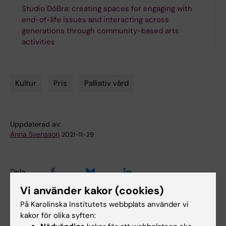
Studio DöBra: creating spaces for engaging with
end-of-life issues and interacting across
generations through community-based arts
activities
Kultur
Pris
Palliativ vård
Tags
Uppdaterad av:
Anna Svensson
2021-11-29
Dela
Vi använder kakor (cookies)
På Karolinska Institutets webbplats använder vi
kakor för olika syften: