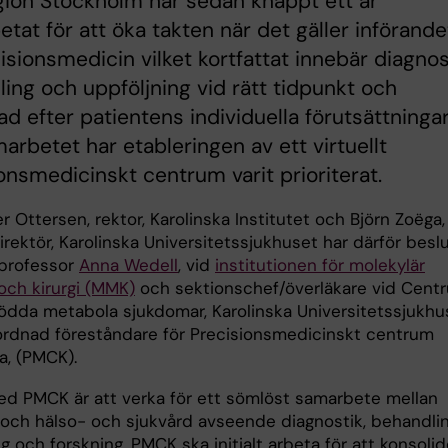
ion Stockholm har sedan knappt ett år
tat för att öka takten när det gäller införande
isionsmedicin vilket kortfattat innebär diagnos
ing och uppföljning vid rätt tidpunkt och
d efter patientens individuella förutsättningar.
arbetet har etableringen av ett virtuellt
onsmedicinskt centrum varit prioriterat.
r Ottersen, rektor, Karolinska Institutet och Björn Zoëga,
rektör, Karolinska Universitetssjukhuset har därför besl
 professor
Anna Wedell
, vid
institutionen för molekylär
och kirurgi (MMK)
och sektionschef/överläkare vid Cent
ödda metabola sjukdomar, Karolinska Universitetssjukhu
förordnad föreståndare för Precisionsmedicinskt centrum
a, (PMCK).
ed PMCK är att verka för ett sömlöst samarbete mellan
och hälso- och sjukvård avseende diagnostik, behandlin
g och forskning. PMCK ska initialt arbeta för att konsolid