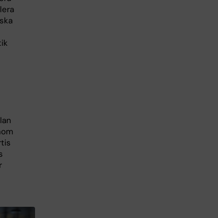
lera
nska
ik
lan
inom
tis
s
r