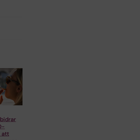
 bidrar
O-
r att