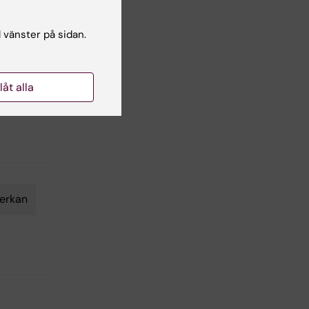
ande
l vänster på sidan.
 och
um,
llåt alla
erkan