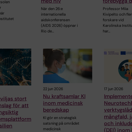
med hiv
förebygga 
solen
r
När den 26:e
Professor Miia
när
internationella
Kivipelto och fle
nstitutet
aidskonferensen
forskare vid
(AIDS 2026) öppnar i
Karolinska Instit
Rio de…
har…
22 jun 2026
17 jun 2026
Nu kraftsamlar KI
Implemente
viljas stort
inom medicinsk
Neurotech
slag för att
beredskap
verktygslåd
ngsiktig
mångfald, j
KI gör en strategisk
emsplattform
och inklud
satsning på området
ilien
medicinsk
(DEI) inom