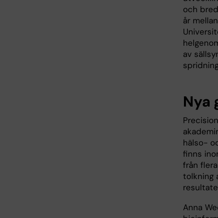
och bred
år mellan
Universit
helgenom
av sällsy
spridning
Nya 
Precisio
akademin
hälso- o
finns in
från fler
tolkning
resultate
Anna Wed