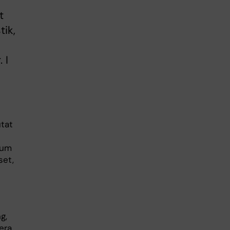
t
tik,
 I
utat
rum
set,
g,
era