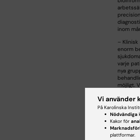
bioinform
arbetssät
precision
diagnosti
inom mån
– Klinis
enorm be
sjukdomar
varje pat
nya grup
behandlin
möjligt. 
uppenbar
Vi använder 
såsom m
ämnesoms
På Karolinska Insti
där rätt 
Nödvändiga
k
felrikta
Kakor för
ana
Marknadsför
Ett av ce
plattformar.