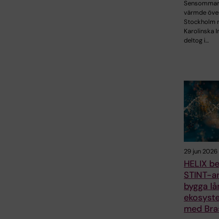
Sensommar
värmde öve
Stockholm 
Karolinska I
deltog i…
29 jun 2026
HELIX be
STINT-an
bygga lå
ekosyst
med Bras