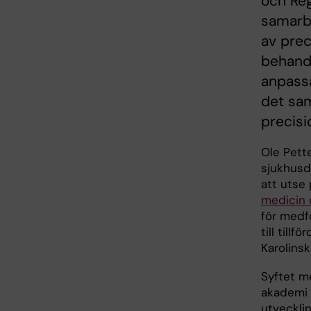
och Reg
samarbe
av prec
behandl
anpassa
det sam
precisi
Ole Pette
sjukhusdi
att utse
medicin 
för medf
till till
Karolinsk
Syftet m
akademi 
utvecklin