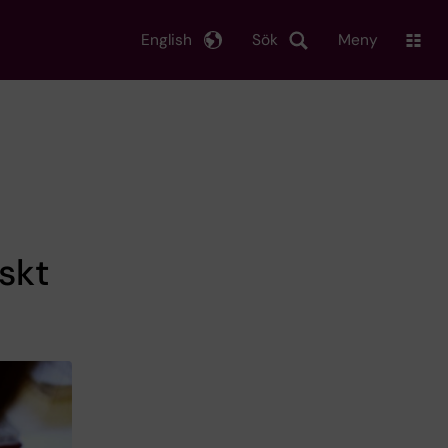
English
Sök
Meny
skt