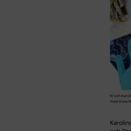
KI och Karo
med Anna We
Karolin