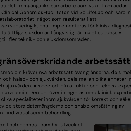
da det framgångsrika samarbete som vuxit fram sedan f
 Clinical Genomics-faciliteten vid SciLifeLab och Karoli
etslaboratoriet, något som resulterat i att
sekvensering kunnat implementeras för klinisk diagnost
nta ärftliga sjukdomar. Långsiktigt är målet successiv
 till fler teknik- och sjukdomsområden.
gränsöverskridande arbetssätt
nsmedicin kräver nya arbetssätt över gränserna, dels mel
 och hälso- och sjukvården, dels mellan olika enheter 
ch sjukvården. Avancerad infrastruktur och teknisk exper
om akademin. Den behöver integreras med klinisk experti
a olika specialiteter inom sjukvården för korrekt och säke
 av de stora datamängderna och snabb omsättning av
n i individualiserad behandling.
ell och hennes team har utvecklat