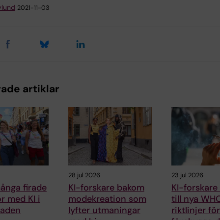
ylund
2021-11-03
ade artiklar
28 jul 2026
23 jul 2026
ånga firade
KI-forskare bakom
KI-forskare
kor med KI i
modekreation som
till nya WH
raden
lyfter utmaningar
riktlinjer fö