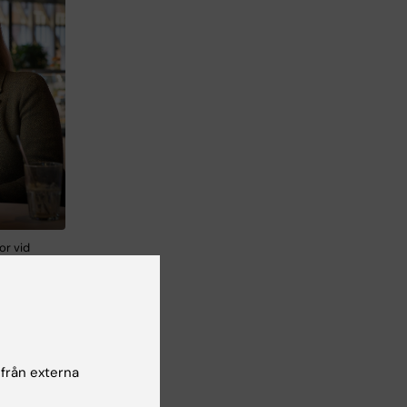
or vid
ekylär
oto: Stefan
 en
 från externa
tig