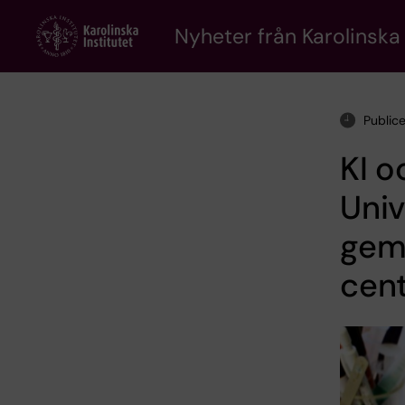
Skip
to
Nyheter från Karolinska 
main
content
Public
KI o
Univ
gem
cen