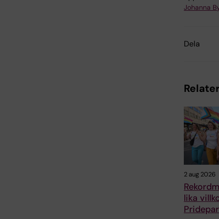
Johanna B
Dela
Relater
2 aug 2026
Rekordm
lika vill
Pridepa