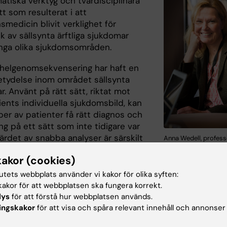
atiska verktyg och tvärdisciplinära
t som resulterat i att
smedicin blivit verklighet för
k av sällsynta ärftliga sjukdomar
ga olika sjukdomsområden.
k helgenomsekvensering har haft en
tydelse inom området sällsynta
. Använt på rätt sätt, riktat mot
ients individuella sjukdomsbild, kan
per av patienter få rätt diagnos och
g på ett sätt som inte tidigare var
Värdet av snabba analyser är särskilt
Anna Wedell, profess
institutionen för mol
t inom vissa sjukdomsområden,
medicin och kirurgi F
kakor (cookies)
edfödda
Zimmerman
ättningsrubbningar eller epilepsi,
tutets webbplats använder vi kakor för olika syften:
behandling kan förhindra allvarliga komplikationer medan
akor för att webbplatsen ska fungera korrekt.
d behandling kan förvärra symtomen, säger Anna Wedell.
lys
för att förstå hur webbplatsen används.
ingskakor
för att visa och spåra relevant innehåll och annonser
ntrets första uppdrag blir att arbeta fram en mer långsik