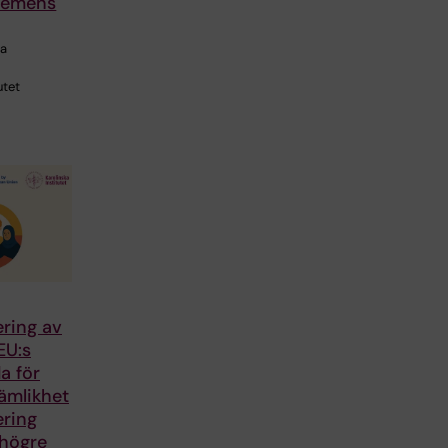
demens
ra
utet
ring av
EU:s
a för
ämlikhet
ering
 högre