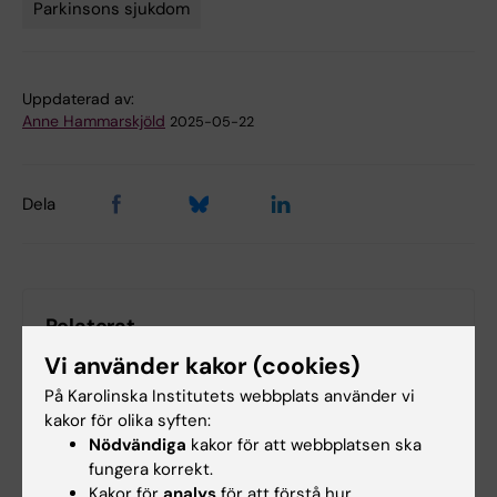
Parkinsons sjukdom
Uppdaterad av:
Anne Hammarskjöld
2025-05-22
Dela
Relaterat
Vi använder kakor (cookies)
Läs Umecrines pressmeddelande (på engelska)
På Karolinska Institutets webbplats använder vi
Tema: Parkinsons sjukdom
kakor för olika syften:
Nödvändiga
kakor för att webbplatsen ska
fungera korrekt.
Kakor för
analys
för att förstå hur