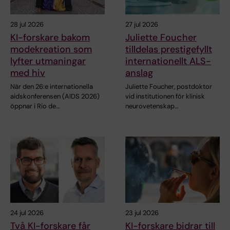
28 jul 2026
27 jul 2026
KI-forskare bakom
Juliette Foucher
modekreation som
tilldelas prestigefyllt
lyfter utmaningar
internationellt ALS-
med hiv
anslag
När den 26:e internationella
Juliette Foucher, postdoktor
aidskonferensen (AIDS 2026)
vid institutionen för klinisk
öppnar i Rio de…
neurovetenskap…
24 jul 2026
23 jul 2026
Två KI-forskare får
KI-forskare bidrar till