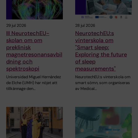
29 jul 2026
28 jul 2026
III NeurotechEU-
NeurotechEU:s
skolan om om
vinterskola om
preklinisk
"Smart sleep:
magnetresonansavbil
Exploring the future
dning och
of sleep
spektroskopi
measurements"
Universidad Miguel Hernández
NeurotechEU:s vinterskola om
de Elche (UMH) har nöjet att
smart sömn, som organiseras
tillkännage den…
av Medical…