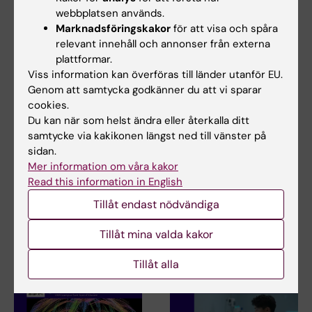
Relaterade artiklar
webbplatsen används.
Marknadsföringskakor
för att visa och spåra
relevant innehåll och annonser från externa
plattformar.
Viss information kan överföras till länder utanför EU.
Genom att samtycka godkänner du att vi sparar
cookies.
Du kan när som helst ändra eller återkalla ditt
2 aug 2026
31 jul 2026
samtycke via kakikonen längst ned till vänster på
Rekordmånga firade
NeurotechEU
sidan.
lika villkor med KI i
Business Winter
Mer information om våra kakor
Prideparaden
School 2026
Read this information in English
Sensommarsolen värmde över
Universitetet i Bonn, Reykjavík
Tillåt endast nödvändiga
Stockholm när Karolinska
University och Radboud
Institutet deltog i…
University har…
Tillåt mina valda kakor
Tillåt alla