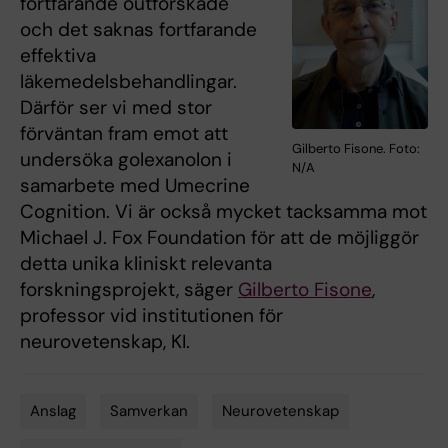
fortfarande outforskade
och det saknas fortfarande
effektiva
läkemedelsbehandlingar.
Därför ser vi med stor
förväntan fram emot att
Gilberto Fisone. Foto:
undersöka golexanolon i
N/A
samarbete med Umecrine
Cognition. Vi är också mycket tacksamma mot
Michael J. Fox Foundation för att de möjliggör
detta unika kliniskt relevanta
forskningsprojekt, säger
Gilberto Fisone
,
professor vid institutionen för
neurovetenskap, KI.
Anslag
Samverkan
Neurovetenskap
Tags