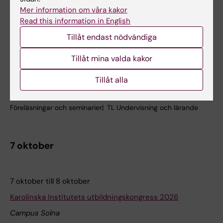
educator
Mer information om våra kakor
Read this information in English
På nätet
Tillåt endast nödvändiga
Den här sessionen utforskar hur lärare och handledare
kan navigera i pågående förändringar och samtidigt
Tillåt mina valda kakor
utveckla ett reflekterat och medvetet förhållningssätt till
sin roll och pedagogiska praktik. Louisa Cheung, med
Tillåt alla
fokus på reflekterande och dialogiskt lärande, tillsammans
med Amani Eltayb,…
Föreläsningar och seminarier
TL Undervisning och lärande
7 oktober
7 oktober till 8 oktober
Karolinska Institutets utbildningskongress 2026
Campus Solna