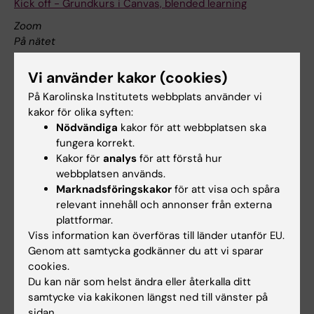
Kick off - Grundkurs i Canvas, blended learning
Zoom
På nätet
Canvas grundkurs ger dig grunderna du behöver för att
Vi använder kakor (cookies)
kunna skapa och redigera ditt kursmaterial i ett kursrum i
Canvas. Kursen är utformad för dig som är lärare eller
På Karolinska Institutets webbplats använder vi
administratör vid KI och som vill komma igång med att
kakor för olika syften:
skapa tydliga, tillgängliga och välstrukturerade kursrum.
Nödvändiga
kakor för att webbplatsen ska
fungera korrekt.
Kakor för
analys
för att förstå hur
Intern kurs och fortbildning
webbplatsen används.
Marknadsföringskakor
för att visa och spåra
relevant innehåll och annonser från externa
1 oktober
plattformar.
Viss information kan överföras till länder utanför EU.
Genom att samtycka godkänner du att vi sparar
cookies.
1 oktober 12:15 - 13:00
Du kan när som helst ändra eller återkalla ditt
Bites of Learning lunchwebbinarium: Staying grounded
samtycke via kakikonen längst ned till vänster på
while the world shifts - Rethinking the role of the
sidan.