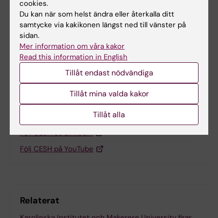
cookies.
Du kan när som helst ändra eller återkalla ditt
samtycke via kakikonen längst ned till vänster på
Dela
sidan.
Mer information om våra kakor
Read this information in English
Tillåt endast nödvändiga
Tips och råd
Tillåt mina valda kakor
Engagera dig i CESH
Tillåt alla
Gå med i KI-Africa-nätverket på WhatsApp
Följ CESH på LinkedIn
Följ CESH på YouTube
Relaterat
Karolinska Institutet och Makerere University firar