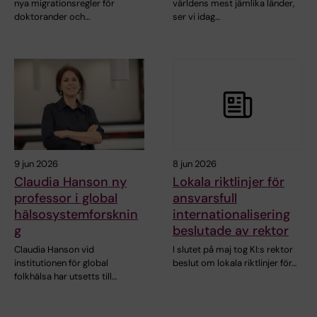
nya migrationsregler för
världens mest jämlika länder,
doktorander och…
ser vi idag…
9 jun 2026
8 jun 2026
Claudia Hanson ny
Lokala riktlinjer för
professor i global
ansvarsfull
hälsosystemforsknin
internationalisering
g
beslutade av rektor
Claudia Hanson vid
I slutet på maj tog KI:s rektor
institutionen för global
beslut om lokala riktlinjer för…
folkhälsa har utsetts till…