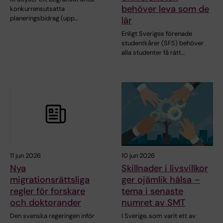
behöver leva som de
konkurrensutsatta
planeringsbidrag (upp…
lär
Enligt Sveriges förenade
studentkårer (SFS) behöver
alla studenter få rätt…
11 jun 2026
10 jun 2026
Nya
Skillnader i livsvillkor
migrationsrättsliga
ger ojämlik hälsa –
regler för forskare
tema i senaste
och doktorander
numret av SMT
Den svenska regeringen inför
I Sverige, som varit ett av