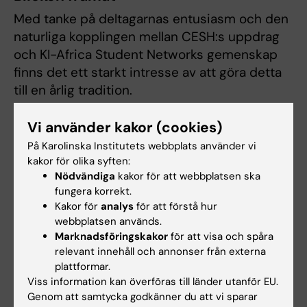
Med tanke på deltagarnas entusiasm och den
naturliga kopplingen mellan CESH:s uppdrag
och KI-Africa Student Networks gemenskap
finns det ett starkt intresse av att göra detta
till en årlig tradition.
Vi använder kakor (cookies)
På Karolinska Institutets webbplats använder vi
Text och film av
Xenia Hartvigsson
kakor för olika syften:
Nödvändiga
kakor för att webbplatsen ska
fungera korrekt.
CESH
Hållbar utveckling
Internationellt
Kakor för
analys
för att förstå hur
Tags
webbplatsen används.
Samverkan
Global hälsa
Marknadsföringskakor
för att visa och spåra
relevant innehåll och annonser från externa
plattformar.
Viss information kan överföras till länder utanför EU.
Uppdaterad av:
Genom att samtycka godkänner du att vi sparar
Xenia Hartvigsson
2026-06-25