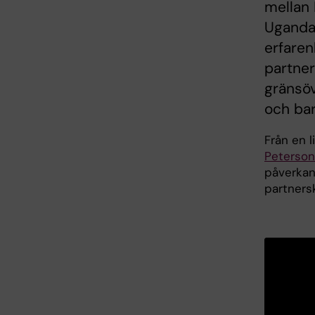
mellan 
Uganda.
erfaren
partner
gränsöv
och bar
Från en l
Peterson
påverkan.
partnersk