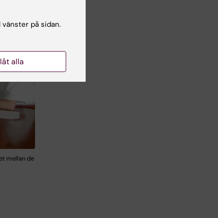
l vänster på sidan.
llåt alla
et mellan de