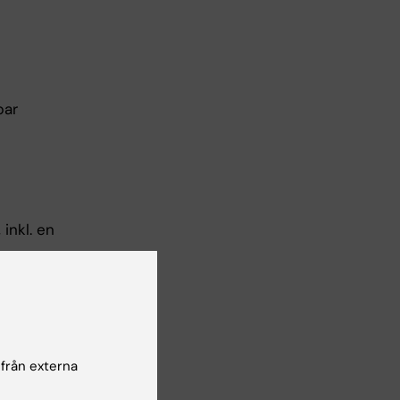
bar
inkl. en
till
 från externa