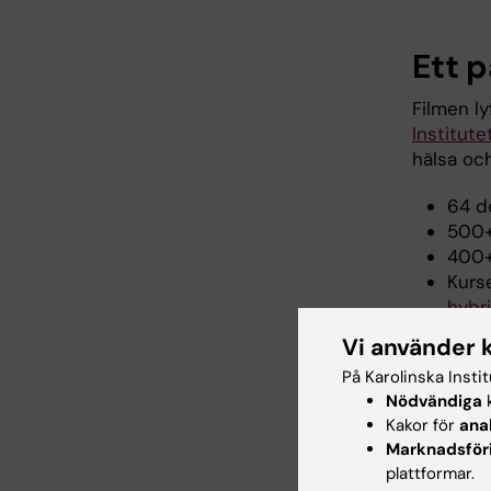
Ett 
Filmen l
Institute
hälsa och
64 d
500+
400+
Kurse
hybr
Geme
Vi använder 
Prakt
På Karolinska Insti
rehab
Nödvändiga
k
Kakor för
ana
Marknadsför
plattformar.