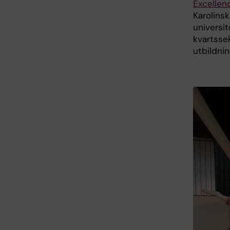
Excellen
Karolinsk
universit
kvartssek
utbildnin