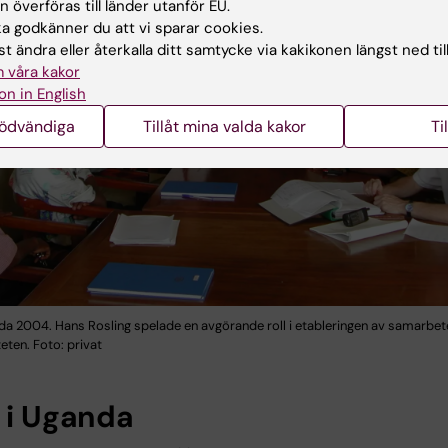
 överföras till länder utanför EU.
 godkänner du att vi sparar cookies.
t ändra eller återkalla ditt samtycke via kakikonen längst ned til
 våra kakor
on in English
nödvändiga
Tillåt mina valda kakor
Ti
da 2004. Hans Rosling spelade en avgörande roll i etableringen av samarbet
teten. Foto: privat
t i Uganda