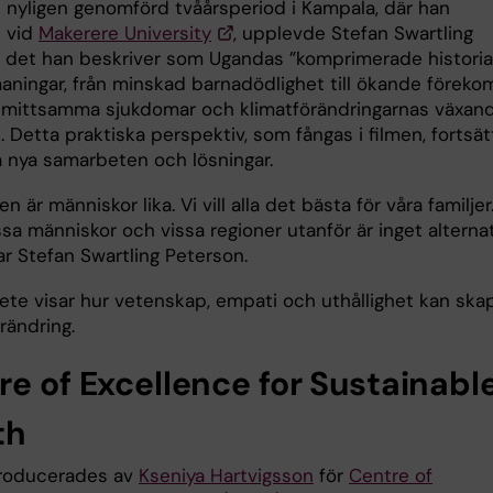
 nyligen genomförd tvåårsperiod i Kampala, där han
 vid
Makerere University
, upplevde Stefan Swartling
 det han beskriver som Ugandas ”komprimerade historia
aningar, från minskad barnadödlighet till ökande föreko
smittsamma sjukdomar och klimatförändringarnas växan
 Detta praktiska perspektiv, som fångas i filmen, fortsät
a nya samarbeten och lösningar.
en är människor lika. Vi vill alla det bästa för våra familjer
sa människor och vissa regioner utanför är inget alternat
ar Stefan Swartling Peterson.
ete visar hur vetenskap, empati och uthållighet kan ska
örändring.
re of Excellence for Sustainabl
th
roducerades av
Kseniya Hartvigsson
för
Centre of