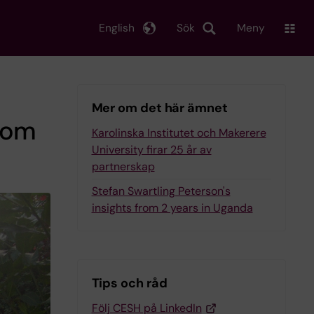
English
Sök
Meny
Mer om det här ämnet
nom
Karolinska Institutet och Makerere
University firar 25 år av
partnerskap
Stefan Swartling Peterson's
insights from 2 years in Uganda
Tips och råd
Följ CESH på LinkedIn