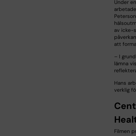
Under en
arbetade
Peterson
hälsoutm
av icke-
påverkan.
att form
– I grund
lämna vis
reflekter
Hans arb
verklig f
Cent
Heal
Filmen p