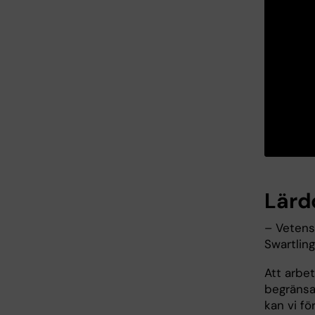
Lärd
– Vetensk
Swartling
Att arbet
begränsad
kan vi fö