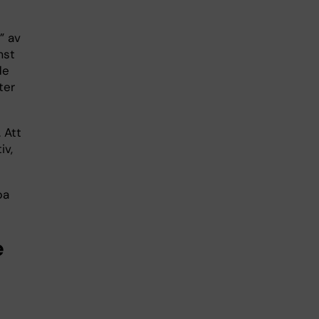
” av
mst
de
ter
. Att
iv,
pa
e