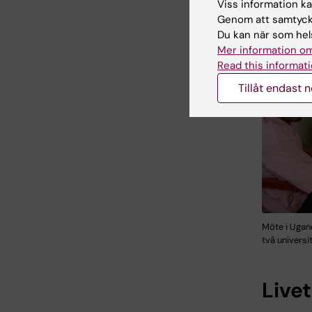
Viss information kan
Genom att samtycka
Du kan när som hels
Mer information om
Read this informati
Tillåt endast 
Möte i Ugan
två universi
Live