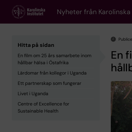
Skip
to
Nyheter från Karolinska 
main
content
Public
Hitta på sidan
En f
En film om 25 års samarbete inom
hållbar hälsa i Östafrika
håll
Lärdomar från kollegor i Uganda
Ett partnerskap som fungerar
Livet i Uganda
Centre of Excellence for
Sustainable Health