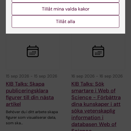
dokument samt ger…
Bibliotekets sökexperter delar
Tillåt mina valda kakor
med sig av sina bästa tips för
att söka…
Tillåt alla
15 sep 2026
-
15 sep 2026
16 sep 2026
-
16 sep 2026
KIB Talks: Skapa
KIB Talks: Sök
publiceringsklara
smartare i Web of
figurer till din nästa
Science - Förbättra
artikel
dina kunskaper i att
söka vetenskaplig
Behöver du i ditt arbete skapa
information i
figurer som visualiserar data,
som ska…
databasen Web of
Science