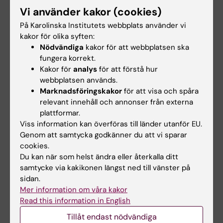
Kina
Rahimi
Vi använder kakor (cookies)
KTH i samarbete med
Urinary biomarkers for early
På Karolinska Institutets webbplats använder vi
Stockholm universitet och
detection and risk assessment
kakor för olika syften:
Karolinska institutet bjuder…
of chronic…
Nödvändiga
kakor för att webbplatsen ska
fungera korrekt.
Kakor för
analys
för att förstå hur
webbplatsen används.
Marknadsföringskakor
för att visa och spåra
relevant innehåll och annonser från externa
plattformar.
Viss information kan överföras till länder utanför EU.
Genom att samtycka godkänner du att vi sparar
cookies.
8 sep 2026
-
8 sep 2026
9 sep 2026
-
9 sep 2026
Du kan när som helst ändra eller återkalla ditt
KIB Talks: Sök
KIB Talks: iThenticate
samtycke via kakikonen längst ned till vänster på
smartare i Cinahl –
– en programvara för
sidan.
Förbättra dina
att upptäcka
Mer information om våra kakor
kunskaper i att söka
plagiering
Read this information in English
vetenskaplig
Vi visar hur iThenticate
information
Tillåt endast nödvändiga
fungerar, hur du laddar upp ett