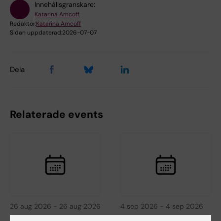
Innehållsgranskare:
Katarina Amcoff
Redaktör:
Katarina Amcoff
Sidan uppdaterad:
2026-07-07
Dela
Relaterade events
26 aug 2026
-
26 aug 2026
4 sep 2026
-
4 sep 2026
Temaseminarium
ISP-seminarium Saba