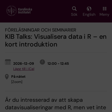
Skip
to
main
Sök
English
Meny
content
FÖRELÄSNINGAR OCH SEMINARIER
KIB Talks: Visualisera data i R – en
kort introduktion
2026-12-09
12:00 - 12:45
Lägg till i iCal
På nätet
[Zoom]
Är du intresserad av att skapa
datavisualiseringar med R, men vet inte