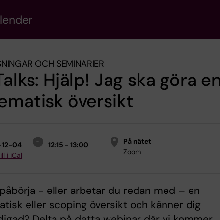
alender
NINGAR OCH SEMINARIER
Talks: Hjälp! Jag ska göra e
ematisk översikt
På nätet
-12-04
12:15 - 13:00
Zoom
ll i iCal
påbörja - eller arbetar du redan med – en
tisk eller scoping översikt och känner dig
digad? Delta på detta webinar där vi kommer