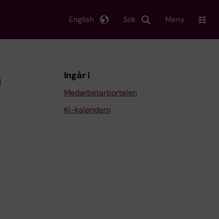
English
Sök
Meny
n
Ingår i
Medarbetarportalen
KI-kalendern