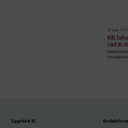
21 sep 202
KIB Talk
vad är d
Detta lunch
introduktion
Upptäck KI
Redaktione