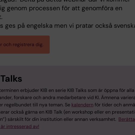
dig genom processen för att genomföra en
.
ks ges på engelska men vi pratar också svensk
 och registrera dig.
 Talks
erminen erbjuder KIB en serie KIB Talks som är öppna för alla
ander, forskare och andra medarbetare vid KI. Ämnena varier
er regelbundet till nya teman. Se
kalendern
för tider och anmä
erar också gärna en KIB Talk (en workshop eller en presentat
”) särskilt för din institution eller annan verksamhet.
Berätta
är intresserad av!