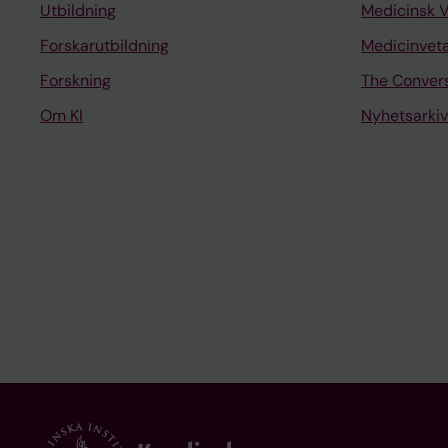
Utbildning
Medicinsk 
Forskarutbildning
Medicinvet
Forskning
The Conver
Om KI
Nyhetsarkiv