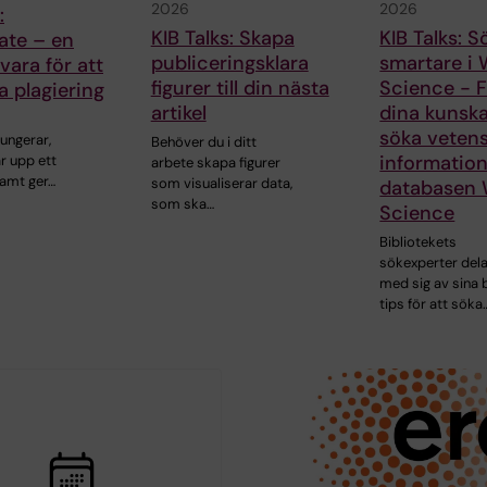
2026
2026
:
KIB Talks: Skapa
KIB Talks: S
ate – en
publiceringsklara
smartare i 
ara för att
figurer till din nästa
Science - F
 plagiering
artikel
dina kunska
söka vetens
fungerar,
Behöver du i ditt
information
r upp ett
arbete skapa figurer
amt ger…
som visualiserar data,
databasen 
som ska…
Science
Bibliotekets
sökexperter del
med sig av sina 
tips för att söka