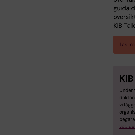
guida 
översikt
KIB Tal
Läs mer
KIB
Under t
doktor
vi lägg
organis
begäran
vad du 