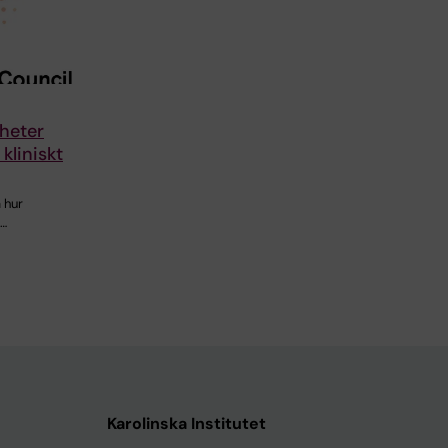
gheter
 kliniskt
 hur
:…
Karolinska Institutet