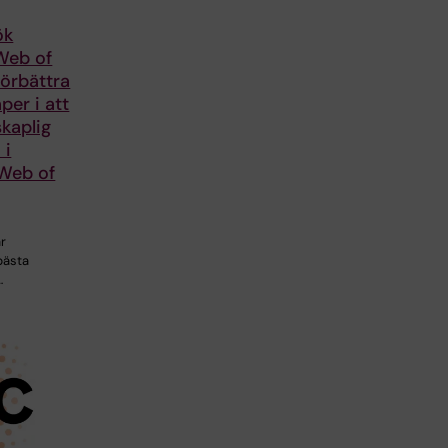
ök
Web of
örbättra
per i att
kaplig
 i
Web of
ar
bästa
…