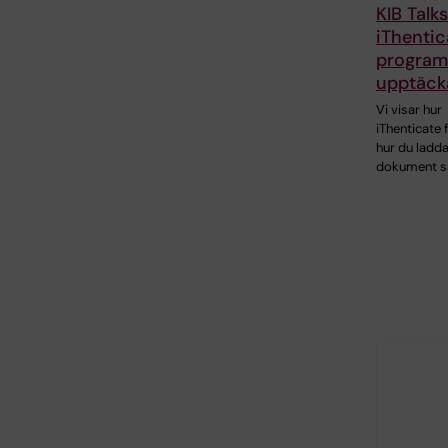
KIB Talks
iThentic
programv
upptäcka
Vi visar hur
iThenticate 
hur du ladda
dokument s