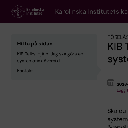
Skip
to
Karolinska Institutets k
main
content
FÖRELÄS
KIB 
Hitta på sidan
KIB Talks: Hjälp! Jag ska göra en
syst
systematisk översikt
Kontakt
2026
Lägg ti
Ska du 
systema
överväl