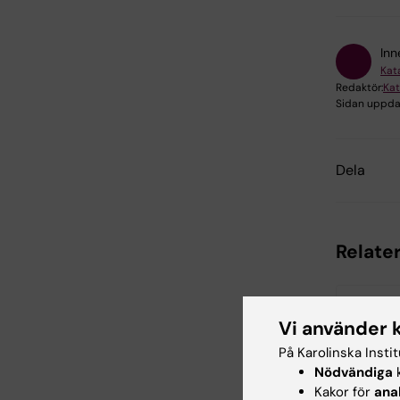
Inn
Kat
Redaktör:
Kat
Sidan uppda
Dela
Relate
Vi använder 
På Karolinska Insti
Nödvändiga
k
Kakor för
ana