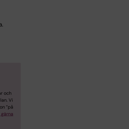
a.
ar och
lan. Vi
ion ”på
 gärna