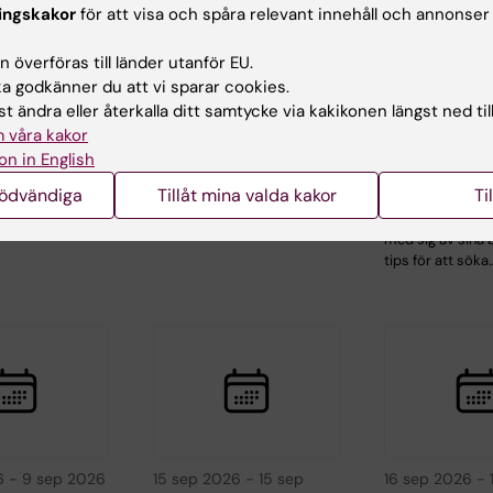
26
-
26 aug
4 sep 2026
-
4 sep 2026
8 sep 2026
-
ingskakor
för att visa och spåra relevant innehåll och annonser
ISP-seminarium
KIB Talks: S
 överföras till länder utanför EU.
inarium
Saba Rahimi
smartare i 
 godkänner du att vi sparar cookies.
Förbättra d
Urinary biomarkers
t ändra eller återkalla ditt samtycke via kakikonen längst ned til
kunskaper i
for early detection
rbete med
 våra kakor
and risk assessment
vetenskapli
on in English
of chronic…
och
informatio
nstitutet
nödvändiga
Tillåt mina valda kakor
Ti
Bibliotekets
sökexperter del
med sig av sina 
tips för att söka
6
-
9 sep 2026
15 sep 2026
-
15 sep
16 sep 2026
-