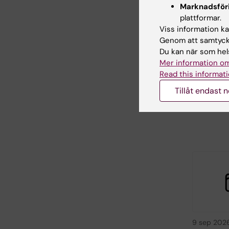
26 aug 20
Marknadsför
2026
plattformar.
Viss information kan
Temasem
Genom att samtycka
Kina
Du kan när som hels
KTH i sama
Mer information om
Stockholm
Read this informati
universitet 
Karolinska i
Tillåt endast 
bjuder…
9 sep 202