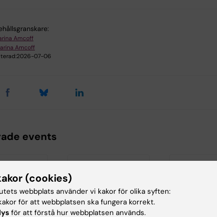
ehållsgranskare:
arina Amcoff
arina Amcoff
terad:
2026-07-06
rade events
kakor (cookies)
tutets webbplats använder vi kakor för olika syften:
akor för att webbplatsen ska fungera korrekt.
lys
för att förstå hur webbplatsen används.