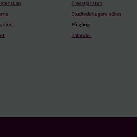
Vetenskap
Presstjänsten
arna
Studiedeltagare sökes
sation
På gång
et
Kalender