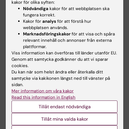
kakor för olika syften:
Nödvändiga
kakor för att webbplatsen ska
fungera korrekt.
Kakor för
analys
för att förstå hur
webbplatsen används.
Marknadsföringskakor
för att visa och spåra
relevant innehåll och annonser från externa
plattformar.
8 sep 2026
-
8 sep 2026
9 sep 2026
-
9 sep 2026
Viss information kan överföras till länder utanför EU.
KIB Talks: Sök
KIB Talks: iThenticate
Genom att samtycka godkänner du att vi sparar
smartare i Cinahl –
– en programvara för
cookies.
Förbättra dina
att upptäcka
Du kan när som helst ändra eller återkalla ditt
kunskaper i att söka
plagiering
samtycke via kakikonen längst ned till vänster på
vetenskaplig
Vi visar hur iThenticate
sidan.
information
fungerar, hur du laddar upp ett
Mer information om våra kakor
dokument samt ger…
Bibliotekets sökexperter delar
Read this information in English
med sig av sina bästa tips för
Tillåt endast nödvändiga
att söka…
Tillåt mina valda kakor