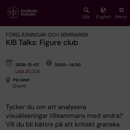
Skip
to
main
Sök
English
Meny
content
FÖRELÄSNINGAR OCH SEMINARIER
KIB Talks: Figure club
2026-12-07
13:00 - 14:00
Lägg till i iCal
På nätet
[Zoom]
Tycker du om att analysera
visualiseringar tillsammans med andra?
Vill du bli bättre på att kritiskt granska