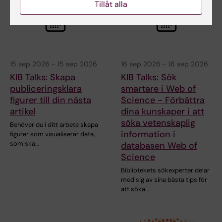
Tillåt alla
15 sep 2026
-
15 sep 2026
16 sep 2026
-
16 sep 2026
KIB Talks: Skapa
KIB Talks: Sök
publiceringsklara
smartare i Web of
figurer till din nästa
Science - Förbättra
artikel
dina kunskaper i att
söka vetenskaplig
Behöver du i ditt arbete skapa
information i
figurer som visualiserar data,
som ska…
databasen Web of
Science
Bibliotekets sökexperter delar
med sig av sina bästa tips för
att söka…