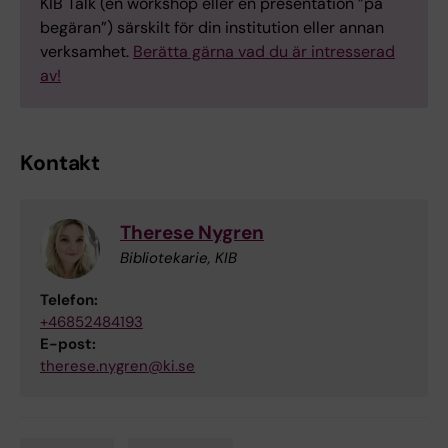
KIB Talk (en workshop eller en presentation ”på
begäran”) särskilt för din institution eller annan
verksamhet.
Berätta gärna vad du är intresserad
av!
Kontakt
Therese Nygren
Bibliotekarie, KIB
Telefon:
+46852484193
E-post:
therese.nygren@ki.se