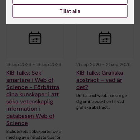
Tillåt alla
16 sep 2026
-
16 sep 2026
21 sep 2026
-
21 sep 2026
KIB Talks: Sök
KIB Talks: Grafiska
smartare i Web of
abstract – vad är
Science - Förbättra
det?
dina kunskaper i att
Detta lunchwebbinarium ger
söka vetenskaplig
dig en introduktion till vad
grafiska abstract…
information i
databasen Web of
Science
Bibliotekets sökexperter delar
med sig av sina bästa tips för