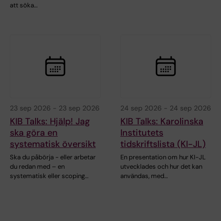
att söka…
23 sep 2026
-
23 sep 2026
24 sep 2026
-
24 sep 2026
KIB Talks: Hjälp! Jag
KIB Talks: Karolinska
ska göra en
Institutets
systematisk översikt
tidskriftslista (KI-JL)
Ska du påbörja - eller arbetar
En presentation om hur KI-JL
du redan med – en
utvecklades och hur det kan
systematisk eller scoping…
användas, med…