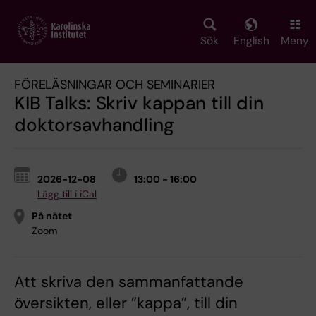
Skip
to
main
Sök
English
Meny
content
FÖRELÄSNINGAR OCH SEMINARIER
KIB Talks: Skriv kappan till din
doktorsavhandling
2026-12-08
13:00 - 16:00
Lägg till i iCal
På nätet
Zoom
Att skriva den sammanfattande
översikten, eller ”kappa”, till din