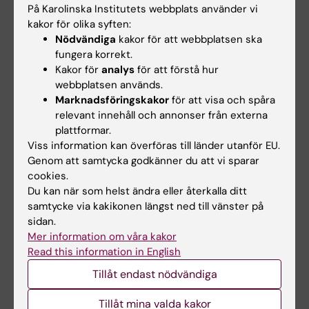
information
På Karolinska Institutets webbplats använder vi
kakor för olika syften:
Bibliotekets sökexperter delar
Nödvändiga
kakor för att webbplatsen ska
med sig av sina bästa tips för
att söka…
fungera korrekt.
Kakor för
analys
för att förstå hur
webbplatsen används.
Marknadsföringskakor
för att visa och spåra
relevant innehåll och annonser från externa
plattformar.
Viss information kan överföras till länder utanför EU.
Genom att samtycka godkänner du att vi sparar
cookies.
Du kan när som helst ändra eller återkalla ditt
9 sep 2026
-
9 sep 2026
15 sep 2026
-
15 sep 2026
samtycke via kakikonen längst ned till vänster på
KIB Talks: iThenticate
KIB Talks: Skapa
sidan.
– en programvara för
publiceringsklara
Mer information om våra kakor
att upptäcka
figurer till din nästa
Read this information in English
plagiering
artikel
Tillåt endast nödvändiga
Vi visar hur iThenticate
Behöver du i ditt arbete skapa
fungerar, hur du laddar upp ett
figurer som visualiserar data,
Tillåt mina valda kakor
dokument samt ger…
som ska…