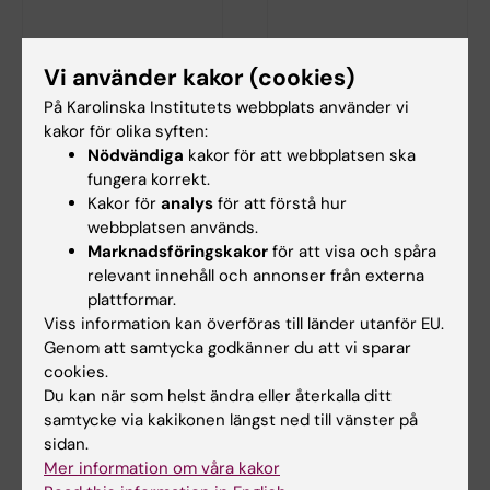
26 aug 2026
-
26 aug 2026
4 sep 2026
-
4 sep 2026
Vi använder kakor (cookies)
Temaseminarium
ISP-seminarium Saba
På Karolinska Institutets webbplats använder vi
Kina
Rahimi
kakor för olika syften:
KTH i samarbete med
Urinary biomarkers for early
Nödvändiga
kakor för att webbplatsen ska
Stockholm universitet och
detection and risk assessment
fungera korrekt.
Karolinska institutet bjuder…
of chronic…
Kakor för
analys
för att förstå hur
webbplatsen används.
Marknadsföringskakor
för att visa och spåra
relevant innehåll och annonser från externa
plattformar.
Viss information kan överföras till länder utanför EU.
Genom att samtycka godkänner du att vi sparar
cookies.
Du kan när som helst ändra eller återkalla ditt
samtycke via kakikonen längst ned till vänster på
8 sep 2026
-
8 sep 2026
9 sep 2026
-
9 sep 2026
sidan.
KIB Talks: Sök
KIB Talks: iThenticate
Mer information om våra kakor
smartare i Cinahl –
– en programvara för