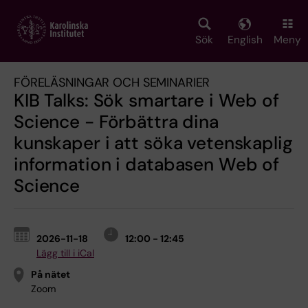
Skip
to
main
Sök
English
Meny
content
FÖRELÄSNINGAR OCH SEMINARIER
KIB Talks: Sök smartare i Web of
Science - Förbättra dina
kunskaper i att söka vetenskaplig
information i databasen Web of
Science
2026-11-18
12:00 - 12:45
Lägg till i iCal
På nätet
Zoom