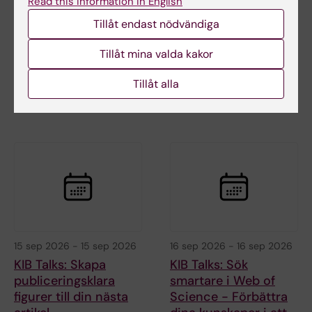
Read this information in English
Förbättra dina
att upptäcka
kunskaper i att söka
plagiering
Tillåt endast nödvändiga
vetenskaplig
Vi visar hur iThenticate
Tillåt mina valda kakor
information
fungerar, hur du laddar upp ett
dokument samt ger…
Bibliotekets sökexperter delar
Tillåt alla
med sig av sina bästa tips för
att söka…
15 sep 2026
-
15 sep 2026
16 sep 2026
-
16 sep 2026
KIB Talks: Skapa
KIB Talks: Sök
publiceringsklara
smartare i Web of
figurer till din nästa
Science - Förbättra