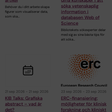
artikel
dina kunskaper i att
söka vetenskaplig
Behöver du i ditt arbete skapa
information i
figurer som visualiserar data,
som ska…
databasen Web of
Science
Bibliotekets sökexperter delar
med sig av sina bästa tips för
att söka…
21 sep 2026
-
21 sep 2026
23 sep 2026
-
23 sep 2026
KIB Talks: Grafiska
ERC-finansiering:
abstract – vad är
möjligheter för klinisk
det?
forskning och kliniskt