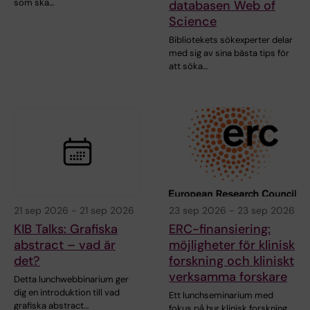
som ska…
databasen Web of
Science
Bibliotekets sökexperter delar
med sig av sina bästa tips för
att söka…
21 sep 2026
-
21 sep 2026
23 sep 2026
-
23 sep 2026
KIB Talks: Grafiska
ERC-finansiering:
abstract – vad är
möjligheter för klinisk
det?
forskning och kliniskt
verksamma forskare
Detta lunchwebbinarium ger
dig en introduktion till vad
Ett lunchseminarium med
grafiska abstract…
fokus på hur klinisk forskning