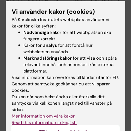
26 aug 2026
-
26 aug 2026
4 sep 2026
-
4 sep 2026
Temaseminarium
ISP-seminarium Saba
Vi använder kakor (cookies)
Kina
Rahimi
På Karolinska Institutets webbplats använder vi
KTH i samarbete med
Urinary biomarkers for early
kakor för olika syften:
Stockholm universitet och
detection and risk assessment
Nödvändiga
kakor för att webbplatsen ska
Karolinska institutet bjuder…
of chronic…
fungera korrekt.
Kakor för
analys
för att förstå hur
webbplatsen används.
Marknadsföringskakor
för att visa och spåra
relevant innehåll och annonser från externa
plattformar.
Viss information kan överföras till länder utanför EU.
Genom att samtycka godkänner du att vi sparar
cookies.
8 sep 2026
-
8 sep 2026
9 sep 2026
-
9 sep 2026
Du kan när som helst ändra eller återkalla ditt
KIB Talks: Sök
KIB Talks: iThenticate
samtycke via kakikonen längst ned till vänster på
smartare i Cinahl –
– en programvara för
sidan.
Förbättra dina
att upptäcka
Mer information om våra kakor
kunskaper i att söka
plagiering
Read this information in English
vetenskaplig
Vi visar hur iThenticate