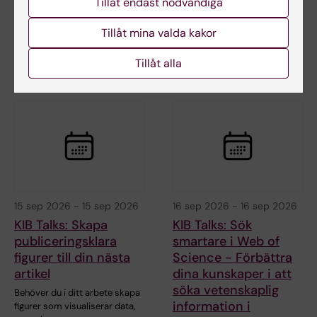
Tillåt endast nödvändiga
information
fungerar, hur du laddar upp ett
dokument samt ger…
Tillåt mina valda kakor
Bibliotekets sökexperter delar
med sig av sina bästa tips för
att söka…
Tillåt alla
15 sep 2026
-
15 sep 2026
16 sep 2026
-
16 sep 2026
KIB Talks: Skapa
KIB Talks: Sök
publiceringsklara
smartare i Web of
figurer till din nästa
Science - Förbättra
artikel
dina kunskaper i att
söka vetenskaplig
Behöver du i ditt arbete skapa
information i
figurer som visualiserar data,