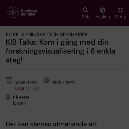
Skip
to
main
Sök
English
Meny
content
FÖRELÄSNINGAR OCH SEMINARIER
KIB Talks: Kom i gång med din
forskningsvisualisering i 8 enkla
steg!
2026-11-16
12:15 - 12:45
Lägg till i iCal
På nätet
[Zoom]
Det kan kännas utmanande att