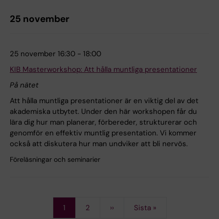
25 november
25 november 16:30 - 18:00
KIB Masterworkshop: Att hålla muntliga presentationer
På nätet
Att hålla muntliga presentationer är en viktig del av det
akademiska utbytet. Under den här workshopen får du
lära dig hur man planerar, förbereder, strukturerar och
genomför en effektiv muntlig presentation. Vi kommer
också att diskutera hur man undviker att bli nervös.
Föreläsningar och seminarier
Current
1
Page
2
Next
››
Last
Sista »
Pagination
page
page
page