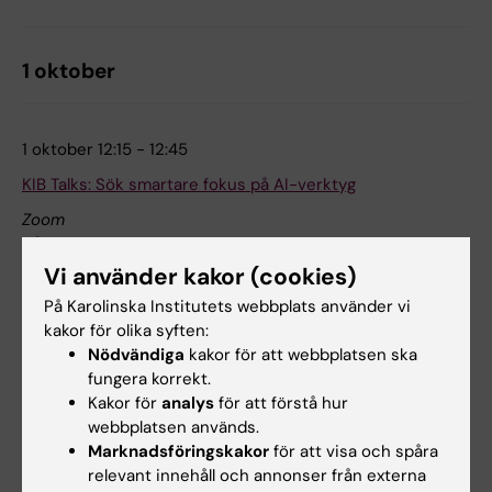
1 oktober
1 oktober 12:15 - 12:45
KIB Talks: Sök smartare fokus på AI-verktyg
Zoom
På nätet
Vi använder kakor (cookies)
Artificiell intelligens förändrar hur vi hittar, analyserar och
sammanfattar vetenskaplig litteratur. Under denna
På Karolinska Institutets webbplats använder vi
session kommer vi att demonstrera de senaste AI-
kakor för olika syften:
baserade verktygen för vetenskaplig
Nödvändiga
kakor för att webbplatsen ska
informationssökning. Det kommer också att finnas tid till
fungera korrekt.
frågor. KIB Talks ges på engelska men vi…
Kakor för
analys
för att förstå hur
webbplatsen används.
Föreläsningar och seminarier
Marknadsföringskakor
för att visa och spåra
relevant innehåll och annonser från externa