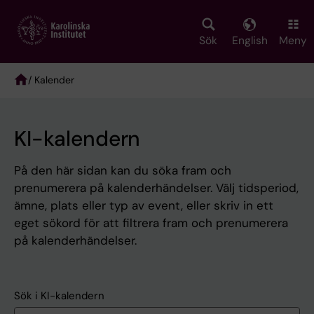
Skip
to
main
Sök
English
Meny
content
/ Kalender
Breadcrumb
KI-kalendern
På den här sidan kan du söka fram och
prenumerera på kalenderhändelser. Välj tidsperiod,
ämne, plats eller typ av event, eller skriv in ett
eget sökord för att filtrera fram och prenumerera
på kalenderhändelser.
Sök i KI-kalendern