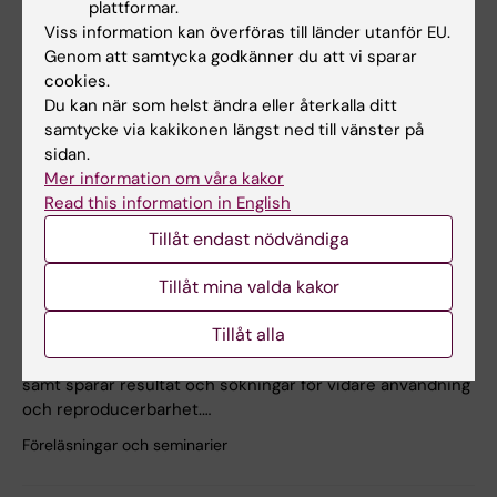
plattformar.
14 oktober
Viss information kan överföras till länder utanför EU.
Genom att samtycka godkänner du att vi sparar
cookies.
Du kan när som helst ändra eller återkalla ditt
14 oktober 12:00 - 12:45
samtycke via kakikonen längst ned till vänster på
KIB Talks: Sök smartare i Web of Science - Förbättra dina
sidan.
kunskaper i att söka vetenskaplig information i databasen
Mer information om våra kakor
Web of Science
Read this information in English
Zoom
Tillåt endast nödvändiga
På nätet
Tillåt mina valda kakor
Bibliotekets sökexperter delar med sig av sina bästa tips
för att söka vetenskaplig information. Vi guidar i
Tillåt alla
databasens specifika sökteknik, fallgropar och bästa
vägval, hur du förbättrar respektive begränsar en sökning
samt sparar resultat och sökningar för vidare användning
och reproducerbarhet.…
Föreläsningar och seminarier