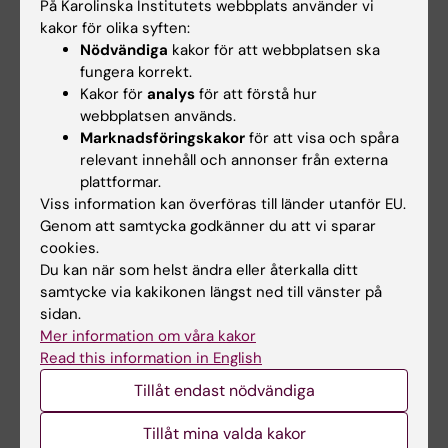
På Karolinska Institutets webbplats använder vi
kakor för olika syften:
Nödvändiga
kakor för att webbplatsen ska
fungera korrekt.
Kakor för
analys
för att förstå hur
webbplatsen används.
Marknadsföringskakor
för att visa och spåra
relevant innehåll och annonser från externa
plattformar.
8 sep 2026
Viss information kan överföras till länder utanför EU.
-
8 sep 2026
9 sep 2026
-
9 sep 2026
Genom att samtycka godkänner du att vi sparar
KIB Talks: Sök
KIB Talks: iThenticate
cookies.
smartare i Cinahl –
– en programvara för
Du kan när som helst ändra eller återkalla ditt
Förbättra dina
att upptäcka
samtycke via kakikonen längst ned till vänster på
kunskaper i att söka
plagiering
sidan.
vetenskaplig
Vi visar hur iThenticate
Mer information om våra kakor
information
fungerar, hur du laddar upp ett
Read this information in English
dokument samt ger…
Bibliotekets sökexperter delar
Tillåt endast nödvändiga
med sig av sina bästa tips för
att söka…
Tillåt mina valda kakor