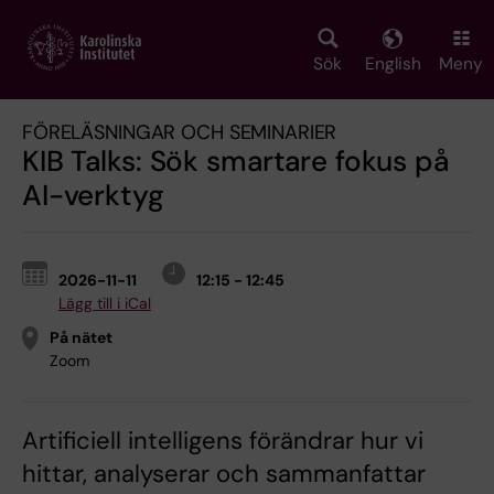
Skip
to
main
Sök
English
Meny
content
FÖRELÄSNINGAR OCH SEMINARIER
KIB Talks: Sök smartare fokus på
AI-verktyg
2026-11-11
12:15 - 12:45
Lägg till i iCal
På nätet
Zoom
Artificiell intelligens förändrar hur vi
hittar, analyserar och sammanfattar