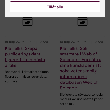
Tillåt alla
15 sep 2026
-
15 sep 2026
16 sep 2026
-
16 sep 2026
KIB Talks: Skapa
KIB Talks: Sök
publiceringsklara
smartare i Web of
figurer till din nästa
Science - Förbättra
artikel
dina kunskaper i att
söka vetenskaplig
Behöver du i ditt arbete skapa
information i
figurer som visualiserar data,
som ska…
databasen Web of
Science
Bibliotekets sökexperter delar
med sig av sina bästa tips för
att söka…