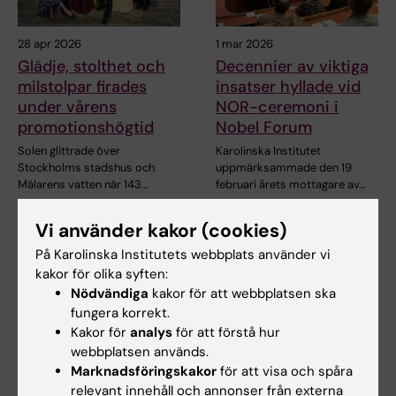
28 apr 2026
1 mar 2026
Glädje, stolthet och
Decennier av viktiga
milstolpar firades
insatser hyllade vid
under vårens
NOR-ceremoni i
promotionshögtid
Nobel Forum
Solen glittrade över
Karolinska Institutet
Stockholms stadshus och
uppmärksammade den 19
Mälarens vatten när 143…
februari årets mottagare av…
Vi använder kakor (cookies)
På Karolinska Institutets webbplats använder vi
kakor för olika syften:
Nödvändiga
kakor för att webbplatsen ska
fungera korrekt.
Kakor för
analys
för att förstå hur
webbplatsen används.
22 jan 2026
18 nov 2025
Marknadsföringskakor
för att visa och spåra
KI utser två nya
Vänskap och lika
relevant innehåll och annonser från externa