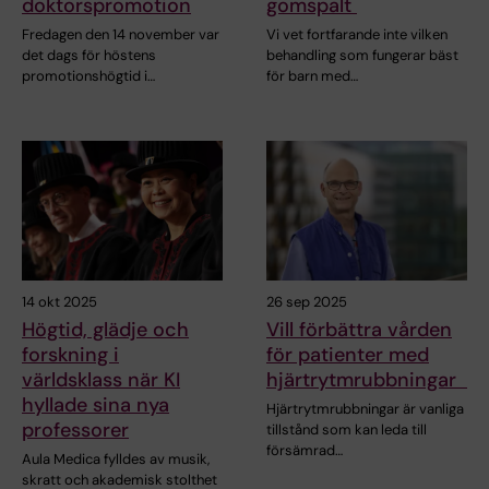
doktorspromotion
gomspalt
Fredagen den 14 november var
Vi vet fortfarande inte vilken
det dags för höstens
behandling som fungerar bäst
promotionshögtid i…
för barn med…
14 okt 2025
26 sep 2025
Högtid, glädje och
Vill förbättra vården
forskning i
för patienter med
världsklass när KI
hjärtrytmrubbningar
hyllade sina nya
Hjärtrytmrubbningar är vanliga
professorer
tillstånd som kan leda till
försämrad…
Aula Medica fylldes av musik,
skratt och akademisk stolthet