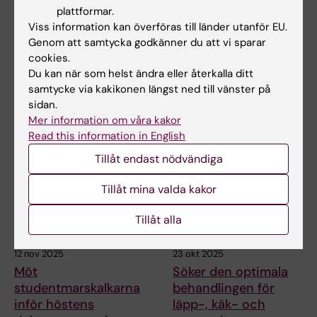
hedersdoktorer som
villkor hedersgäster
plattformar.
Viss information kan överföras till länder utanför EU.
förändrat synen på
på höstens
Genom att samtycka godkänner du att vi sparar
munhälsa och
promotionshögtid
cookies.
bröstcancer
Den 14 november firade KI en
Du kan när som helst ändra eller återkalla ditt
av årets höjdpunkter med
Karolinska Institutet har utsett
samtycke via kakikonen längst ned till vänster på
promotionshögtid för…
de världsledande forskarna
sidan.
Timo Sorsa och…
Mer information om våra kakor
Read this information in English
Tillåt endast nödvändiga
Tillåt mina valda kakor
Tillåt alla
12 nov 2025
23 okt 2025
Möt
Söker den optimala
studentmarskalkarna
behandlingen för
inför höstens
läpp-, käk- och