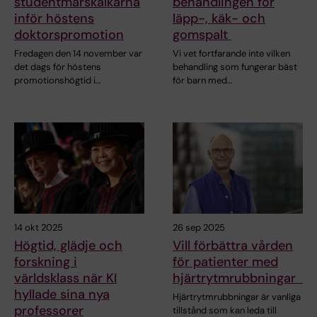
studentmarskalkarna
behandlingen för
inför höstens
läpp-, käk- och
doktorspromotion
gomspalt
Fredagen den 14 november var
Vi vet fortfarande inte vilken
det dags för höstens
behandling som fungerar bäst
promotionshögtid i…
för barn med…
14 okt 2025
26 sep 2025
Högtid, glädje och
Vill förbättra vården
forskning i
för patienter med
världsklass när KI
hjärtrytmrubbningar
hyllade sina nya
Hjärtrytmrubbningar är vanliga
professorer
tillstånd som kan leda till