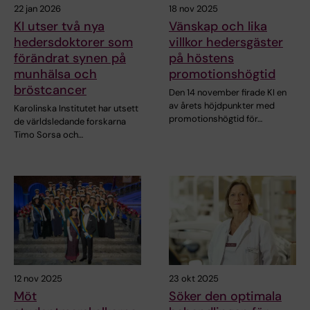
22 jan 2026
18 nov 2025
KI utser två nya
Vänskap och lika
hedersdoktorer som
villkor hedersgäster
förändrat synen på
på höstens
munhälsa och
promotionshögtid
bröstcancer
Den 14 november firade KI en
av årets höjdpunkter med
Karolinska Institutet har utsett
promotionshögtid för…
de världsledande forskarna
Timo Sorsa och…
12 nov 2025
23 okt 2025
Möt
Söker den optimala