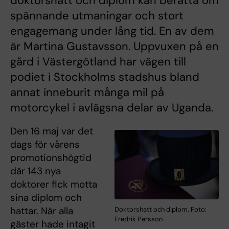
doktorshatt och diplom kan berätta om
spännande utmaningar och stort
engagemang under lång tid. En av dem
är Martina Gustavsson. Uppvuxen på en
gård i Västergötland har vägen till
podiet i Stockholms stadshus bland
annat inneburit många mil på
motorcykel i avlägsna delar av Uganda.
Den 16 maj var det
dags för vårens
promotionshögtid
där 143 nya
doktorer fick motta
sina diplom och
hattar. När alla
Doktorshatt och diplom. Foto:
Fredrik Persson
gäster hade intagit