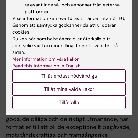
doktorerna att
relevant innehåll och annonser från externa
tänka som elefanter
plattformar.
– inte bara för
Viss information kan överföras till länder utanför EU.
deras goda minne,
Genom att samtycka godkänner du att vi sparar
cookies.
utan för deras
Du kan när som helst ändra eller återkalla ditt
sociala beteende
samtycke via kakikonen längst ned till vänster på
med fokus på
sidan.
sammanhållning
Mer information om våra kakor
och långa
Read this information in English
relationer.
Tillåt endast nödvändiga
Tänk som en elefant uppmanade
– Jag föreslår i all
Tillåt mina valda kakor
Robert Harris de nya doktorerna.
ödmjukhet att ni
Foto: Fredrik Persson
inte glömmer
Tillåt alla
någonting, och att alla dessa erfarenheter, de
goda, de dåliga och de riktigt utmanande, har
format er till att bli de exceptionellt begåvade,
motståndskraftiga och framgångsrika