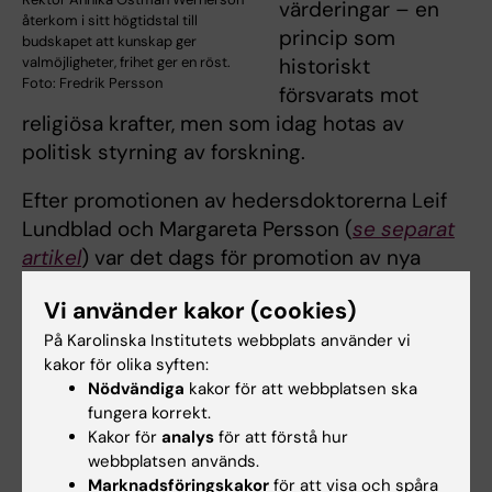
värderingar – en
återkom i sitt högtidstal till
princip som
budskapet att kunskap ger
valmöjligheter, frihet ger en röst.
historiskt
Foto: Fredrik Persson
försvarats mot
religiösa krafter, men som idag hotas av
politisk styrning av forskning.
Efter promotionen av hedersdoktorerna Leif
Lundblad och Margareta Persson (
se separat
artikel
) var det dags för promotion av nya
doktorer.
Vi använder kakor (cookies)
Det gick ett skratt i publiken när Robert Harris,
På Karolinska Institutets webbplats använder vi
promotor och vicerektor för forskarutbildning,
kakor för olika syften:
något oväntat framförde sitt högtidstal
Nödvändiga
kakor för att webbplatsen ska
fungera korrekt.
utklädd till en elefant.
Kakor för
analys
för att förstå hur
webbplatsen används.
Han uppmanade
Marknadsföringskakor
för att visa och spåra