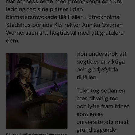
När processionen med promovendi och KI:s
ledning tog sina platser i den
blomstersmyckade Blå Hallen i Stockholms
Stadshus började KI:s rektor Annika Östman
Wernersson sitt högtidstal med att gratulera
dem.
Hon underströk att
högtider är viktiga
och glädjefyllda
tillfällen.
Talet tog sedan en
mer allvarlig ton
och lyfte fram frihet
som en av
universitetets mest
grundläggande
Rektor Annika Östman Wernerson