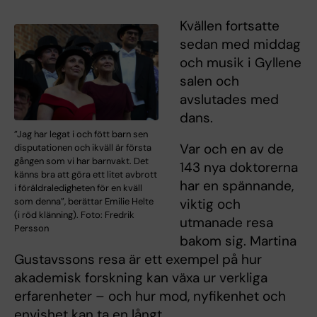
Kvällen fortsatte
sedan med middag
och musik i Gyllene
salen och
avslutades med
dans.
”Jag har legat i och fött barn sen
Var och en av de
disputationen och ikväll är första
gången som vi har barnvakt. Det
143 nya doktorerna
känns bra att göra ett litet avbrott
har en spännande,
i föräldraledigheten för en kväll
som denna”, berättar Emilie Helte
viktig och
(i röd klänning). Foto: Fredrik
utmanade resa
Persson
bakom sig. Martina
Gustavssons resa är ett exempel på hur
akademisk forskning kan växa ur verkliga
erfarenheter – och hur mod, nyfikenhet och
envishet kan ta en långt.