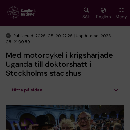
Skip
to
main
Sök
English
Meny
content
Publicerad: 2025-05-20 22:25 | Uppdaterad: 2025-
05-21 09:59
Med motorcykel i krigshärjade
Uganda till doktorshatt i
Stockholms stadshus
Hitta på sidan