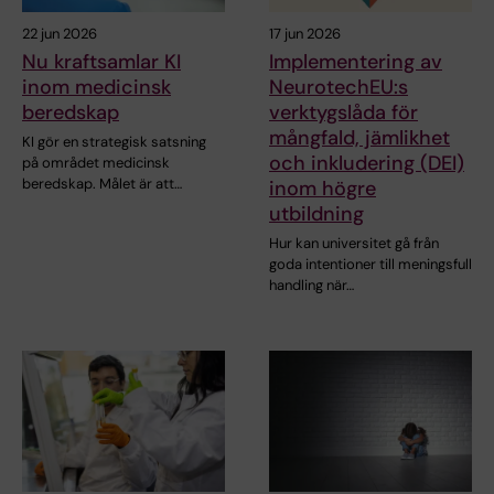
22 jun 2026
17 jun 2026
Nu kraftsamlar KI
Implementering av
inom medicinsk
NeurotechEU:s
beredskap
verktygslåda för
mångfald, jämlikhet
KI gör en strategisk satsning
och inkludering (DEI)
på området medicinsk
beredskap. Målet är att…
inom högre
utbildning
Hur kan universitet gå från
goda intentioner till meningsfull
handling när…