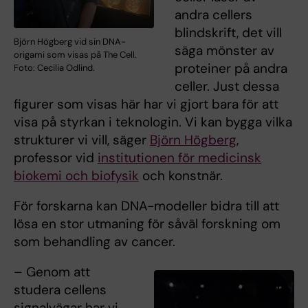
andra cellers
blindskrift, det vill
Björn Högberg vid sin DNA-
säga mönster av
origami som visas på The Cell.
proteiner på andra
Foto: Cecilia Odlind.
celler. Just dessa
figurer som visas här har vi gjort bara för att
visa på styrkan i teknologin. Vi kan bygga vilka
strukturer vi vill, säger
Björn Högberg
,
professor vid
institutionen för medicinsk
biokemi och biofysik
och konstnär.
För forskarna kan DNA-modeller bidra till att
lösa en stor utmaning för såväl forskning om
som behandling av cancer.
– Genom att
studera cellens
signalvägar har vi