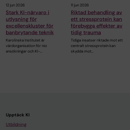
12 jun 2026
11 jun 2026
Stark KI-närvaro i
Riktad behandling av
utlysning för
ett stressprotein kan
excellenskluster för
förebygga effekter av
banbrytande teknik
tidig trauma
Karolinska Institutet är
Tidiga insatser riktade mot ett
värdorganisation för nio
centralt stressprotein kan
ansökningar och KI-…
skydda mot…
Upptäck KI
Utbildning