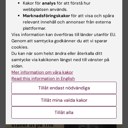
Cell.
Kakor för
analys
för att förstå hur
webbplatsen används.
The Cell ligger i det nybyggda kvarteret
Marknadsföringskakor
för att visa och spåra
Forskaren i centrala Hagastaden i Stockholm,
relevant innehåll och annonser från externa
plattformar.
en ny stadsdel som samlar världsledande
Viss information kan överföras till länder utanför EU.
forskning inom life science.
Genom att samtycka godkänner du att vi sparar
cookies.
Här förfogar The Cell över en publik yta om ca
Du kan när som helst ändra eller återkalla ditt
750 kvm uppdelad på två plan, där
samtycke via kakikonen längst ned till vänster på
huvuddelen av utställningsytan finns i
sidan.
Forskarens gatuplan, medan övervåningen har
Mer information om våra kakor
Read this information in English
plats för pedagogiska workshops för
skolklasser.
Tillåt endast nödvändiga
Tillåt mina valda kakor
Tillåt alla
Helen Pynor
ställer ut på The