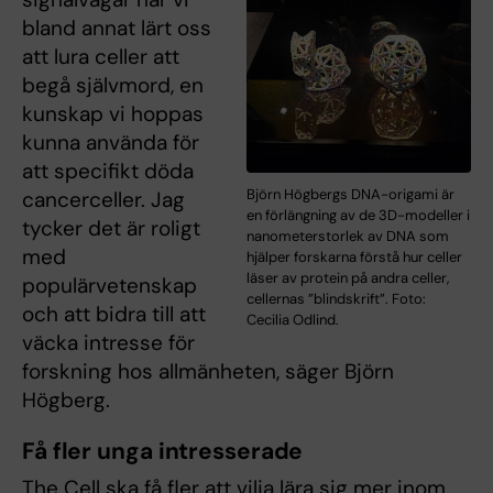
bland annat lärt oss
att lura celler att
begå självmord, en
kunskap vi hoppas
kunna använda för
att specifikt döda
Björn Högbergs DNA-origami är
cancerceller. Jag
en förlängning av de 3D-modeller i
tycker det är roligt
nanometerstorlek av DNA som
med
hjälper forskarna förstå hur celler
läser av protein på andra celler,
populärvetenskap
cellernas ”blindskrift”. Foto:
och att bidra till att
Cecilia Odlind.
väcka intresse för
forskning hos allmänheten, säger Björn
Högberg.
Få fler unga intresserade
The Cell ska få fler att vilja lära sig mer inom