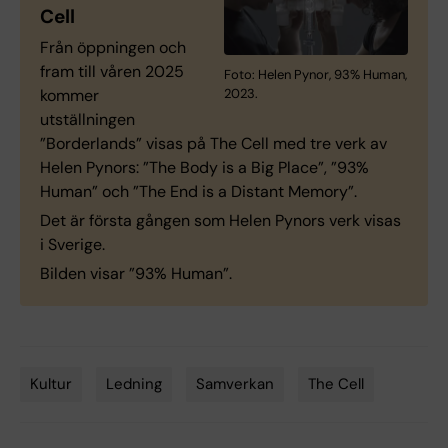
Cell
Från öppningen och
fram till våren 2025
Foto: Helen Pynor, 93% Human,
kommer
2023.
utställningen
”Borderlands” visas på The Cell med tre verk av
Helen Pynors: ”The Body is a Big Place”, ”93%
Human” och ”The End is a Distant Memory”.
Det är första gången som Helen Pynors verk visas
i Sverige.
Bilden visar ”93% Human”.
Kultur
Ledning
Samverkan
The Cell
Tags