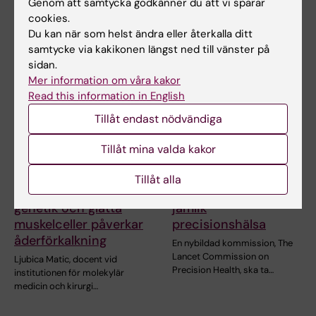
Genom att samtycka godkänner du att vi sparar
forskning? En…
forskning? En…
cookies.
Du kan när som helst ändra eller återkalla ditt
samtycke via kakikonen längst ned till vänster på
sidan.
Mer information om våra kakor
Read this information in English
Tillåt endast nödvändiga
Tillåt mina valda kakor
9 jun 2026
26 maj 2026
Stort anslag till
Global kommission
Tillåt alla
forskning om hur
ska bana väg för
genetik och glatta
jämlik
muskelceller påverkar
precisionshälsa
åderförkalkning
En nybildad kommission, The
Lancet Commission on
Ljubica Matic, docent vid
Precision Health, ska ta…
institutionen för molekylär
medicin och kirurgi…