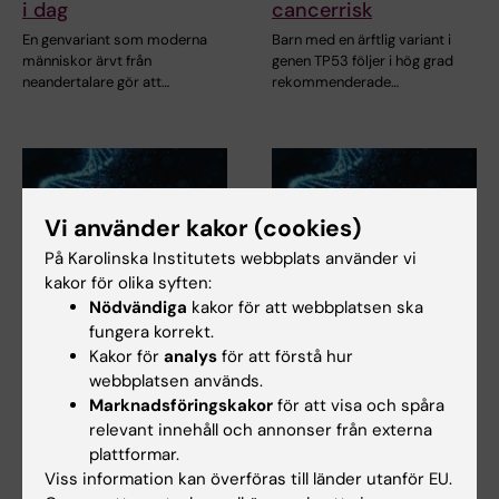
i dag
cancerrisk
En genvariant som moderna
Barn med en ärftlig variant i
människor ärvt från
genen TP53 följer i hög grad
neandertalare gör att…
rekommenderade…
Vi använder kakor (cookies)
På Karolinska Institutets webbplats använder vi
kakor för olika syften:
Nödvändiga
kakor för att webbplatsen ska
26 jun 2026
26 jun 2026
fungera korrekt.
Autistiska personer
Autistiska personer
Kakor för
analys
för att förstå hur
är inte rädda för
är inte rädda för
webbplatsen används.
genetisk forskning –
genetisk forskning –
Marknadsföringskakor
för att visa och spåra
men för hur den kan
men för hur den kan
relevant innehåll och annonser från externa
användas
användas
plattformar.
Hur ser autistiska personer
Hur ser autistiska personer
Viss information kan överföras till länder utanför EU.
och deras anhöriga på genetisk
och deras anhöriga på genetisk