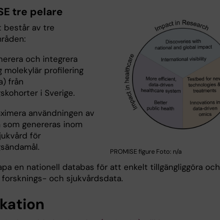
E tre pelare
et består av tre
råden:
nerera och integrera
g molekylär profilering
) från
skohorter i Sverige.
aximera användningen av
 som genereras inom
jukvård för
gsändamål.
PROMISE figure Foto: n/a
apa en nationell databas för att enkelt tillgängliggöra och
a forsknings- och sjukvårdsdata.
ikation