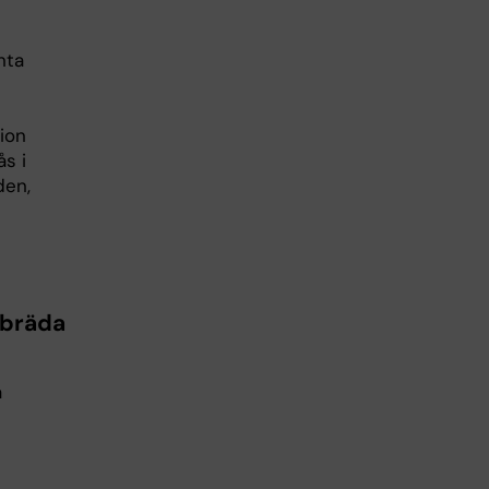
nta
ion
s i
den,
h
gbräda
a