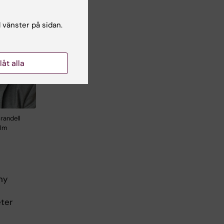
l vänster på sidan.
llåt alla
randell
olm
ny
ter