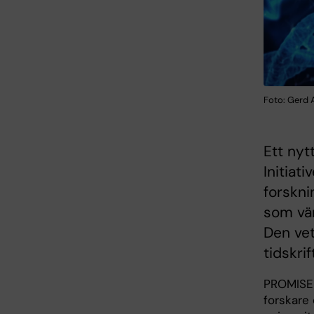
Foto: Gerd 
Ett nyt
Initia
forskni
som vä
Den vet
tidskri
PROMISE 
forskare 