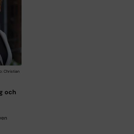
o: Christian
ng och
ven