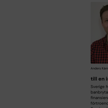
Anders Kämp
till en
Sverige h
banbryta
finansie
förtroend