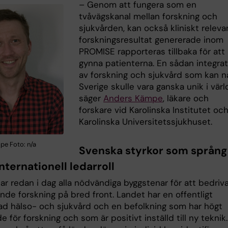
– Genom att fungera som en
tvåvägskanal mellan forskning och
sjukvården, kan också kliniskt releva
forskningsresultat genererade inom
PROMISE rapporteras tillbaka för att
gynna patienterna. En sådan integrat
av forskning och sjukvård som kan nå
Sverige skulle vara ganska unik i värl
säger
Anders Kämpe
, läkare och
forskare vid Karolinska Institutet oc
Karolinska Universitetssjukhuset.
e Foto: n/a
Svenska styrkor som språn
 internationell ledarroll
ar redan i dag alla nödvändiga byggstenar för att bedriv
nde forskning på bred front. Landet har en offentligt
rad hälso- och sjukvård och en befolkning som har högt
e för forskning och som är positivt inställd till ny teknik.