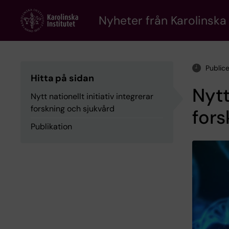
Skip
to
Nyheter från Karolinska 
main
content
Public
Hitta på sidan
Nytt
Nytt nationellt initiativ integrerar
forskning och sjukvård
fors
Publikation