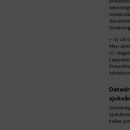
universit
teknolog
molekylä
decennie
forsknin
– Vi vill
Men dett
vi i dags
Lappalai
förestån
Infrastru
Datadr
sjukvå
Storskali
sjukdoma
kallas pr