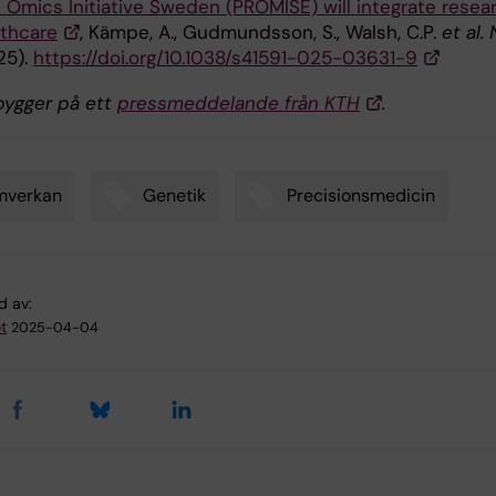
n Omics Initiative Sweden (PROMISE) will integrate resea
lthcare
, Kämpe, A., Gudmundsson, S., Walsh, C.P.
et al.
25).
https://doi.org/10.1038/s41591-025-03631-9
 bygger på ett
pressmeddelande från KTH
.
mverkan
Genetik
Precisionsmedicin
d av:
t
2025-04-04