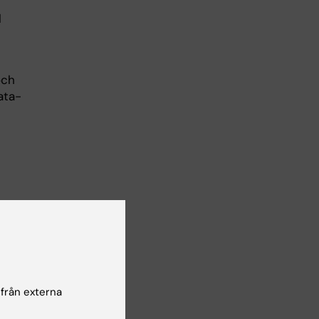
l
och
ata-
ill
nde
 från externa