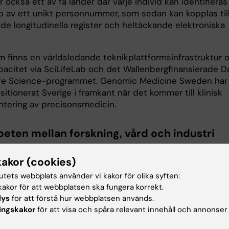
r också ett av få länder där varje individ kan identifieras
p av ett unikt personnummer, som sedan kan kopplas til
de longitudinella register och heltäckande elektroniska
.
 finns en världsledande teknikplattformsinfrastruktur 
pacitet via SciLifeLab och det Wallenbergfinansierade D
ife Science-programmet. Genomic Medicine Sweden har
itionerat Sverige i framkant när det kommer till klinisk
tering av precisonsmedicin.
eten mellan forskning, vård och industri
 potential är långt ifrån fullt utnyttjad. PROMISE syftar t
kakor (cookies)
ytta av dessa befintliga resurser för att bygga större och
gående datamängder som krävs för internationellt leda
tutets webbplats använder vi kakor för olika syften:
g och hälso- och sjukvård.
akor för att webbplatsen ska fungera korrekt.
lys
för att förstå hur webbplatsen används.
rande steg är att Sverige bygger en
ingskakor
för att visa och spåra relevant innehåll och annonser
ulationsbaserad forskningskohort