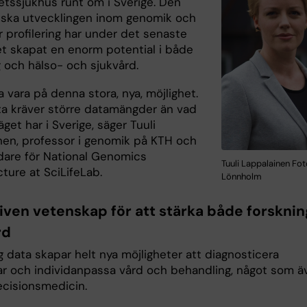
etssjukhus runt om i Sverige. Den
iska utvecklingen inom genomik och
r profilering har under det senaste
t skapat en enorm potential i både
g och hälso- och sjukvård.
 ta vara på denna stora, nya, möjlighet.
a kräver större datamängder än vad
läget har i Sverige, säger Tuuli
nen, professor i genomik på KTH och
dare för National Genomics
Tuuli Lappalainen Fot
cture at SciLifeLab.
Lönnholm
iven vetenskap för att stärka både forskni
rd
g data skapar helt nya möjligheter att diagnosticera
r och individanpassa vård och behandling, något som ä
ecisionsmedicin.