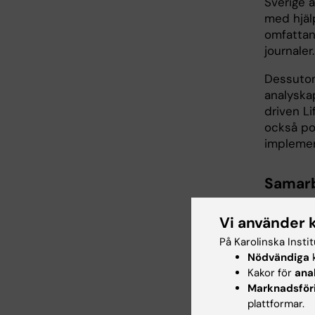
Sverige ä
med hjäl
omfattan
journaler
Dessutom
analyska
driven L
också pos
implemen
Samarb
Men denna
Vi använder 
att dra n
mer djup
På Karolinska Insti
forsknin
Nödvändiga
k
Kakor för
ana
Ett avgö
Marknadsför
stor pop
plattformar.