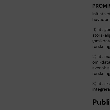
PROMIS
Initiativ
huvudom
1) att ge
storskali
(omikdata
forskning
2) att m
omikdata
svensk s
forsknin
3) att sk
integrer
Publ