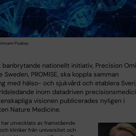
Altmann Pixabay
t banbrytande nationellt initiativ, Precision Om
tive Sweden, PROMISE, ska koppla samman
ng med hälso- och sjukvård och etablera Sver
rldsledande inom datadriven precisionsmedici
enskapliga visionen publicerades nyligen i
ften Nature Medicine.
har utvecklats av framstående
och kliniker från universitet och