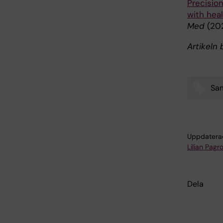
Precisio
with hea
Med
(20
Artikeln
Sa
Tags
Uppdatera
Lilian Pagro
Dela