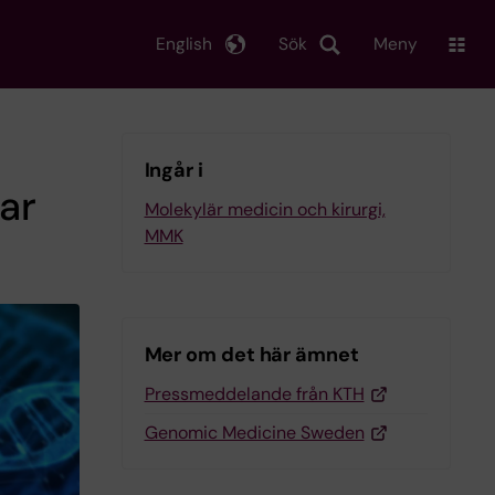
English
Sök
Meny
Ingår i
rar
Molekylär medicin och kirurgi,
MMK
Mer om det här ämnet
Pressmeddelande från KTH
Genomic Medicine Sweden