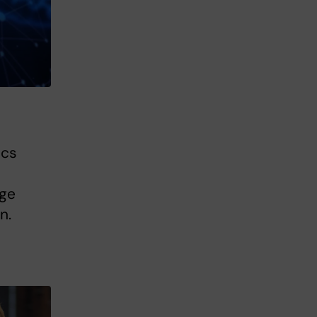
ics
ige
n.