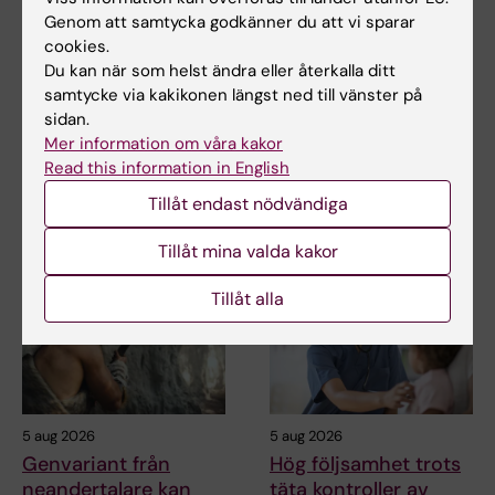
Genom att samtycka godkänner du att vi sparar
Mer om det här ämnet
cookies.
Du kan när som helst ändra eller återkalla ditt
Medicinvetarna #55: Hur funkar gensaxen?
samtycke via kakikonen längst ned till vänster på
KI-forskare kommenterar 2020 års Nobelpris i kemi:
sidan.
“Jättekul, äntligen!“
Mer information om våra kakor
Read this information in English
Tillåt endast nödvändiga
Relaterade artiklar
Tillåt mina valda kakor
Tillåt alla
5 aug 2026
5 aug 2026
Genvariant från
Hög följsamhet trots
neandertalare kan
täta kontroller av