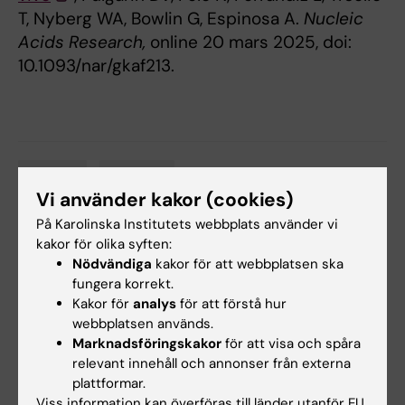
T, Nyberg WA, Bowlin G, Espinosa A.
Nucleic
Acids Research,
online 20 mars 2025, doi:
10.1093/nar/gkaf213.
Genetik
Genomik
Tags
Vi använder kakor (cookies)
På Karolinska Institutets webbplats använder vi
kakor för olika syften:
Uppdaterad av:
Nödvändiga
kakor för att webbplatsen ska
Ann Sofie Sten
2025-03-31
fungera korrekt.
Kakor för
analys
för att förstå hur
webbplatsen används.
Dela
Marknadsföringskakor
för att visa och spåra
relevant innehåll och annonser från externa
plattformar.
Viss information kan överföras till länder utanför EU.