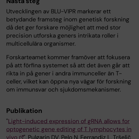
Nästa steg
Utvecklingen av BLU-VIPR markerar ett
betydande framsteg inom genetisk forskning
då det ger forskare möjlighet att med stor
precision utforska geners intrikata roller i
multicellulära organismer.
Forskarteamet kommer framöver att fokusera
på att förfina systemet så att det även går att
rikta in på gener i andra immunceller än T-
celler, vilket kan öppna nya vägar för forskning
om immunsvar och sjukdomsmekanismer.
Publikation
"
Light-induced expression of gRNA allows for
optogenetic gene editing of T lymphocytes in
vivo
", Pulgarin DV, Pelo N, Ferrandiz L, Tršelič