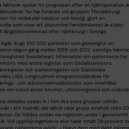
a faktorer spelar för prognosen efter en hjärtoperation ä
lstuderat. Nu har forskare vid gruppen Thoraxkirurgi,
onen för molekylär medicin och kirurgi, gjort en
tudie som visar att disponibel familjeinkomst är starkt
ll långtidsöverlevnad efter hjärtkirurgi i Sverige.
n ingår drygt 100 000 patienter som genomgick en
ration någon gång mellan 1999 och 2012, samtliga hämta
tetsregistret Swedeheart. Information om patienterna har
mkörts med andra register, som Socialstyrelsens
ksregister och patientregister och Statistiska
råns LISA, Longitudinell integrationsdatabas för
äkrings- och arbetsmarknadsstudier, som innehåller
ion om bland annat inkomst, utbildningsnivå och civilstå
na delades sedan in i fem lika stora grupper utifrån
vån i sitt hushåll, där alltså varje grupp innehöll cirka 20
enter. De följdes sedan via registren under i genomsnitt
 år. Vid uppföljningstidens slut hade totalt 29 procent d
rerade patienterna avlidit – bland dem med lägst inkom