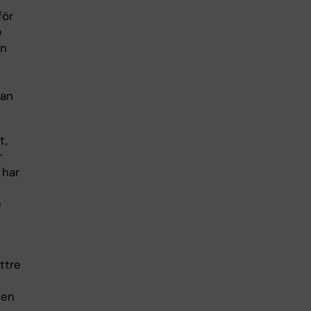
för
e
an
kan
t,
r
 har
e
ttre
nen