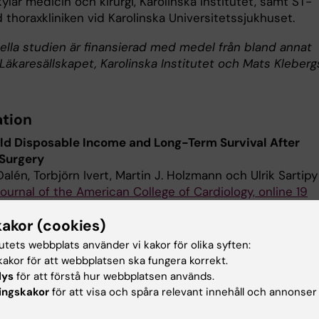
ylär medicin och kirurgi, Karolinska Institutet, samt ST-
d thoraxkliniken vid Karolinska Universitetssjukhuset.
ella studien är finansierad med medel från bland annat
Läkaresällskapet, Karolinska Institutet och Mats Kleberg
ation
d Disposable Income and Long-Term Survival After
Surgery
lén, Torbjörn Ivert, Martin J. Holzmann och Ulrik Sartipy
urnal of the American College of Cardiology, online 19
 2015
kakor (cookies)
tutets webbplats använder vi kakor för olika syften:
, adjungerad
akor för att webbplatsen ska fungera korrekt.
lys
för att förstå hur webbplatsen används.
ingskakor
för att visa och spåra relevant innehåll och annonser
artipy