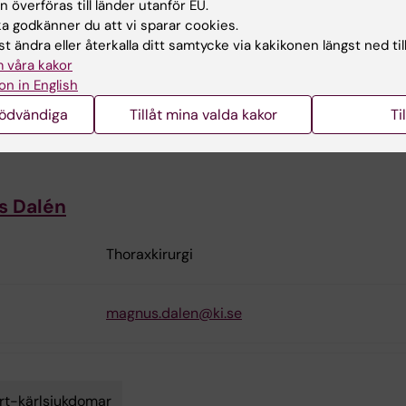
 överföras till länder utanför EU.
Thoraxkirurgi
 godkänner du att vi sparar cookies.
t ändra eller återkalla ditt samtycke via kakikonen längst ned til
 våra kakor
Ulrik.Sartipy@ki.se
on in English
nödvändiga
Tillåt mina valda kakor
Ti
s Dalén
Thoraxkirurgi
magnus.dalen@ki.se
rt-kärlsjukdomar