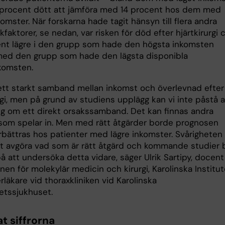
procent dött att jämföra med 14 procent hos dem med
omster. När forskarna hade tagit hänsyn till flera andra
kfaktorer, se nedan, var risken för död efter hjärtkirurgi 
nt lägre i den grupp som hade den högsta inkomsten
med den grupp som hade den lägsta disponibla
nkomsten.
 ett starkt samband mellan inkomst och överlevnad efter
rgi, men på grund av studiens upplägg kan vi inte påstå a
sig om ett direkt orsakssamband. Det kan finnas andra
 som spelar in. Men med rätt åtgärder borde prognosen
rbättras hos patienter med lägre inkomster. Svårigheten
 att avgöra vad som är rätt åtgärd och kommande studier 
på att undersöka detta vidare, säger Ulrik Sartipy, docent
onen för molekylär medicin och kirurgi, Karolinska Institut
läkare vid thoraxkliniken vid Karolinska
tetssjukhuset.
t siffrorna