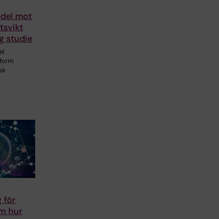
edel mot
tsvikt
ig studie
el
tform
isk
 för
om hur