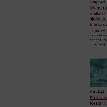
6 aug 2026
Ny metod
mellan f
sjuka im
blodpro
Forskare vi
Karolinska I
och SciLifeL
utvecklat en
9 jun 2026
Stort ans
forskni