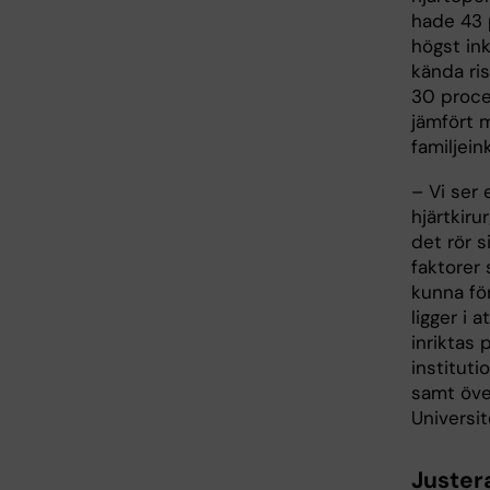
hade 43 
högst ink
kända ris
30 proce
jämfört 
familjei
– Vi ser
hjärtkiru
det rör 
faktorer
kunna fö
ligger i
inriktas 
instituti
samt över
Universi
Justera