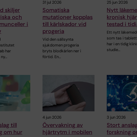
31 jul 2026
25 jun 2026
 skiljer
Somatiska
Nytt läkem
riska och
mutationer kopplas
kronisk hjär
munceller i
till kärlskador vid
testad i tid
v
progeria
Ett nytt läkemed
som tas i tablet
d
Vid den sällsynta
har i en tidig klin
nstitutet
sjukdomen progeria
studie…
ab har
bryts blodkärlen ner i
 ny…
förtid. En…
4 jun 2026
3 jun 2026
lag till
Övervakning av
Stort anslag
ng om hur
hjärtrytm i mobilen
forskning 