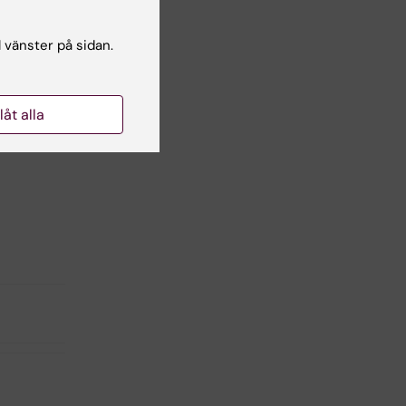
l vänster på sidan.
llåt alla