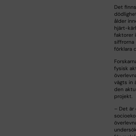
Det finns
dödlighet
ålder inn
hjärt-kär
faktorer
siffrorna
förklara
Forskarna
fysisk ak
överlevna
vägts in 
den aktue
projekt.
– Det är 
socioeko
överlevn
undersök