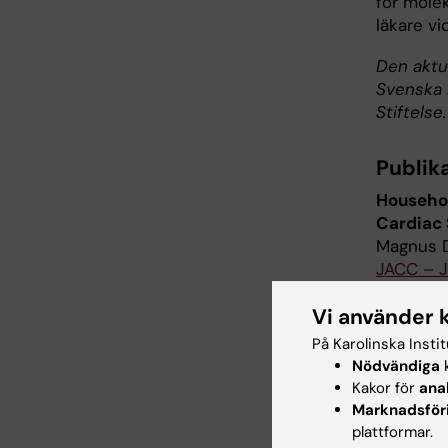
för molek
läkare vi
Den aktu
Svenska 
Stiftelse.
Publik
Househol
Cardiac 
Magnus Da
JACC – Jo
October
Vi använder 
På Karolinska Insti
Professor
Nödvändiga
k
Kakor för
ana
Marknadsför
Ulrik S
plattformar.