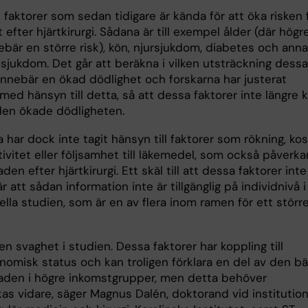
 faktorer som sedan tidigare är kända för att öka risken 
 efter hjärtkirurgi. Sådana är till exempel ålder (där högr
ebär en större risk), kön, njursjukdom, diabetes och ann
lsjukdom. Det går att beräkna i vilken utsträckning dessa
 innebär en ökad dödlighet och forskarna har justerat
 med hänsyn till detta, så att dessa faktorer inte längre 
 den ökade dödligheten.
 har dock inte tagit hänsyn till faktorer som rökning, kos
tivitet eller följsamhet till läkemedel, som också påverka
den efter hjärtkirurgi. Ett skäl till att dessa faktorer inte
är att sådan information inte är tillgänglig på individnivå i
lla studien, som är en av flera inom ramen för ett störr
en svaghet i studien. Dessa faktorer har koppling till
nomisk status och kan troligen förklara en del av den bä
aden i högre inkomstgrupper, men detta behöver
as vidare, säger Magnus Dalén, doktorand vid institutio