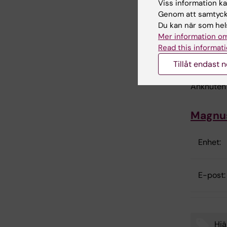
Viss information kan
Enhet:
Genom att samtycka
Du kan när som hels
Mer information om
E-post:
Read this informati
Tillåt endast 
Anknuten
Magnu
Enhet:
E-post:
Hjä