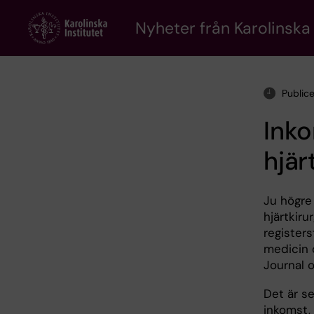
Skip
to
Nyheter från Karolinska 
main
content
Public
Inko
hjär
Ju högre
hjärtkiru
registers
medicin o
Journal 
Det är s
inkomst, 