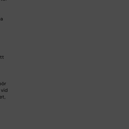
ca
tt
bör
 vid
et,