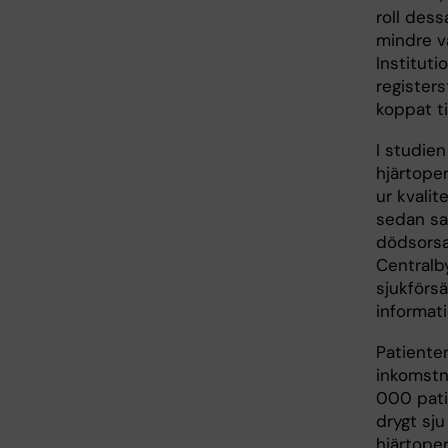
roll dess
mindre vä
Instituti
registers
koppat ti
I studie
hjärtope
ur kvali
sedan sa
dödsorsa
Centralby
sjukförs
informat
Patienter
inkomstni
000 pati
drygt sju
hjärtope