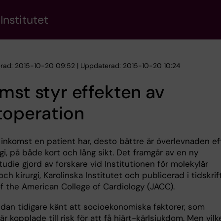
Institutet
erad: 2015-10-20 09:52 | Uppdaterad: 2015-10-20 10:24
mst styr effekten av
toperation
 inkomst en patient har, desto bättre är överlevnaden ef
rgi, på både kort och lång sikt. Det framgår av en ny
tudie gjord av forskare vid Institutionen för molekylär
ch kirurgi, Karolinska Institutet och publicerad i tidskri
of the American College of Cardiology (JACC).
edan tidigare känt att socioekonomiska faktorer, som
är kopplade till risk för att få hjärt-kärlsjukdom. Men vilk