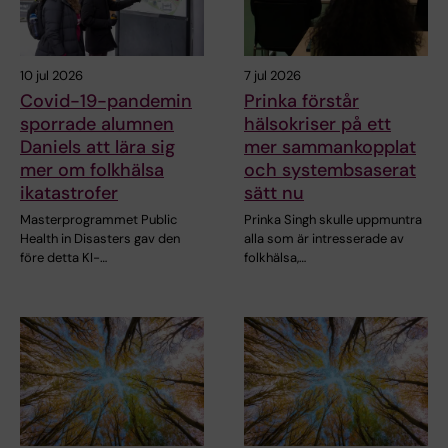
10 jul 2026
7 jul 2026
Covid-19-pandemin
Prinka förstår
sporrade alumnen
hälsokriser på ett
Daniels att lära sig
mer sammankopplat
mer om folkhälsa
och systembsaserat
ikatastrofer
sätt nu
Masterprogrammet Public
Prinka Singh skulle uppmuntra
Health in Disasters gav den
alla som är intresserade av
före detta KI-…
folkhälsa,…