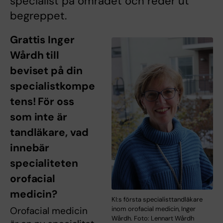
specialist på området och reder ut
begreppet.
Grattis Inger
Wårdh till
beviset på din
specialistkompe
tens! För oss
som inte är
tandläkare, vad
innebär
specialiteten
orofacial
medicin?
KI:s första specialisttandläkare
Orofacial medicin
inom orofacial medicin, Inger
Wårdh. Foto: Lennart Wårdh