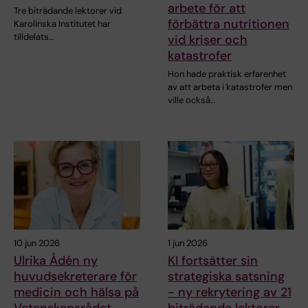
arbete för att
Tre biträdande lektorer vid
förbättra nutritionen
Karolinska Institutet har
tilldelats…
vid kriser och
katastrofer
Hon hade praktisk erfarenhet
av att arbeta i katastrofer men
ville också…
10 jun 2026
1 jun 2026
Ulrika Ådén ny
KI fortsätter sin
huvudsekreterare för
strategiska satsning
medicin och hälsa på
- ny rekrytering av 21
Vetenskapsrådet
biträdande lektorer