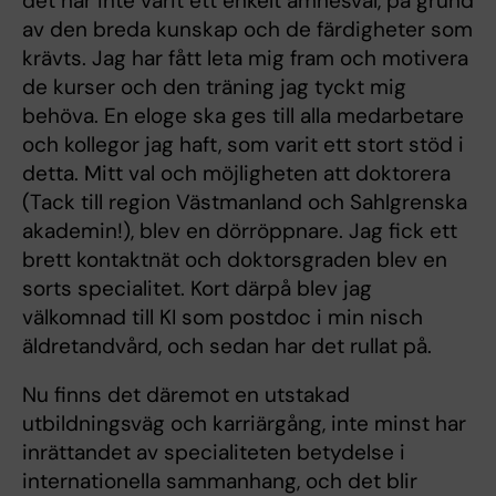
det har inte varit ett enkelt ämnesval, på grund
av den breda kunskap och de färdigheter som
krävts. Jag har fått leta mig fram och motivera
de kurser och den träning jag tyckt mig
behöva. En eloge ska ges till alla medarbetare
och kollegor jag haft, som varit ett stort stöd i
detta. Mitt val och möjligheten att doktorera
(Tack till region Västmanland och Sahlgrenska
akademin!), blev en dörröppnare. Jag fick ett
brett kontaktnät och doktorsgraden blev en
sorts specialitet. Kort därpå blev jag
välkomnad till KI som postdoc i min nisch
äldretandvård, och sedan har det rullat på.
Nu finns det däremot en utstakad
utbildningsväg och karriärgång, inte minst har
inrättandet av specialiteten betydelse i
internationella sammanhang, och det blir