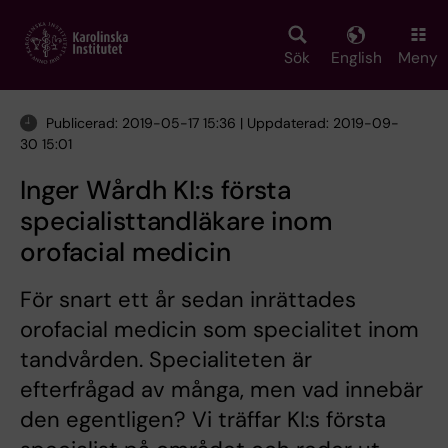
Skip
to
main
Sök
English
Meny
content
Publicerad: 2019-05-17 15:36 | Uppdaterad: 2019-09-
30 15:01
Inger Wårdh KI:s första
specialisttandläkare inom
orofacial medicin
För snart ett år sedan inrättades
orofacial medicin som specialitet inom
tandvården. Specialiteten är
efterfrågad av många, men vad innebär
den egentligen? Vi träffar KI:s första