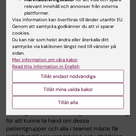
relevant innehåll och annonser från externa
att förändringen har för
plattformar.
utbildningarna?
Viss information kan överföras till länder utanför EU.
Genom att samtycka godkänner du att vi sparar
Tandläkarprogrammen har nu ett arbete att
cookies.
göra med att ta in den nya specialiteten i
Du kan när som helst ändra eller återkalla ditt
utbildningsplanerna och skapa ST-platser. Det
samtycke via kakikonen längst ned till vänster på
kräver utrymme och resurser, inte minst
sidan.
lärarkompetens, men ger också många
Mer information om våra kakor
Read this information in English
möjligheter till utveckling.
Tillåt endast nödvändiga
Jag önskar också att jag snart får se
efterutbildningar inom området både för
Tillåt mina valda kakor
tandhygienister och tandsköterskor. Detta är
Tillåt alla
en vision som jag vet att jag delar med fler. Ett
bra fungerande team är en grundförutsättning
för att kunna ta hand om dessa
patientgrupper och alla i teamet måste får