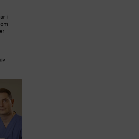
ar i
enom
er
 av