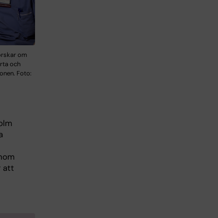
forskar om
rta och
ionen. Foto:
holm
a
Inom
 att