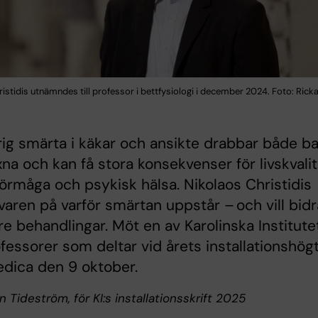
istidis utnämndes till professor i bettfysiologi i december 2024. Foto: Rick
ig smärta i käkar och ansikte drabbar både b
na och kan få stora konsekvenser för livskvalit
örmåga och psykisk hälsa. Nikolaos Christidis
varen på varför smärtan uppstår – och vill bidr
ttre behandlingar. Möt en av Karolinska Institute
fessorer som deltar vid årets installationshögt
dica den 9 oktober.
in Tideström, för KI:s installationsskrift 2025