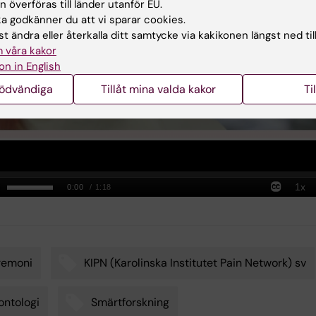
 överföras till länder utanför EU.
 godkänner du att vi sparar cookies.
t ändra eller återkalla ditt samtycke via kakikonen längst ned til
 våra kakor
on in English
nödvändiga
Tillåt mina valda kakor
Ti
remoni
KIPN (Karolinska Institutet Pain Network) sv
ntologi
Smärtforskning