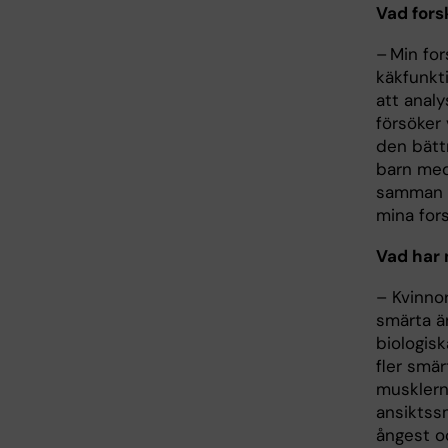
Vad fors
– Min for
käkfunkt
att anal
försöker 
den bätt
barn med
samman m
mina for
Vad har n
– Kvinnor
smärta än
biologisk
fler smä
musklern
ansiktssm
ångest oc