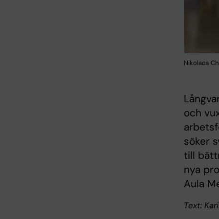
Nikolaos Chr
Långvar
och vux
arbetsf
söker s
till bä
nya pro
Aula Me
Text: Kar