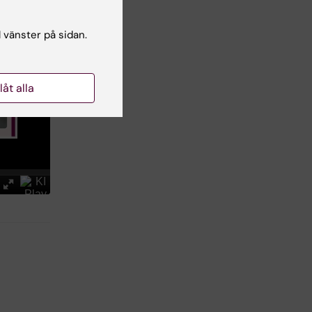
l vänster på sidan.
llåt alla