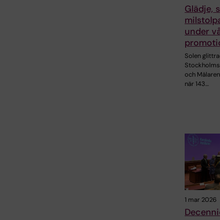
Glädje, 
milstolp
under v
promoti
Solen glittr
Stockholms
och Mälaren
när 143…
1 mar 2026
Decenni