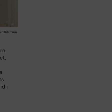
ard Kilström
arn
et,
a
ts
id i