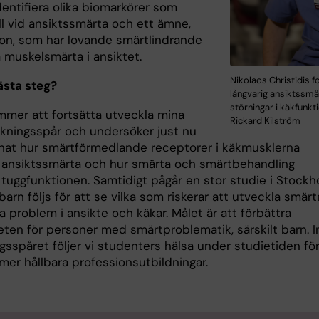
dentifiera olika biomarkörer som
ll vid ansiktssmärta och ett ämne,
ron, som har lovande smärtlindrande
å muskelsmärta i ansiktet.
Nikolaos Christidis 
ästa steg?
långvarig ansiktssmä
störningar i käkfunkt
mmer att fortsätta utveckla mina
Rickard Kilström
rskningsspår och undersöker just nu
nat hur smärtförmedlande receptorer i käkmusklerna
 ansiktssmärta och hur smärta och smärtbehandling
 tuggfunktionen. Samtidigt pågår en stor studie i Stock
arn följs för att se vilka som riskerar att utveckla smärt
 problem i ansikte och käkar. Målet är att förbättra
teten för personer med smärtproblematik, särskilt barn. 
gsspåret följer vi studenters hälsa under studietiden för
l mer hållbara professionsutbildningar.