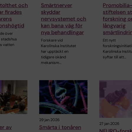
stolthet och
Smärtnerver
Promobilia
ar firades
skyddar
stiftelsen s
årens
nervsystemet och
forskning 
onshögtid
kan bana väg för
långvarig
nya behandlingar
smärtlindri
ade över
 stadshus
Forskare vid
Ett nytt
s vatten
Karolinska Institutet
forskningsinitiati
har upptäckt en
Karolinska Instit
tidigare okänd
syftar till att…
mekanism…
29 jan 2026
27 jan 2026
er av
Smärta i tonåren
NEURO-forsk