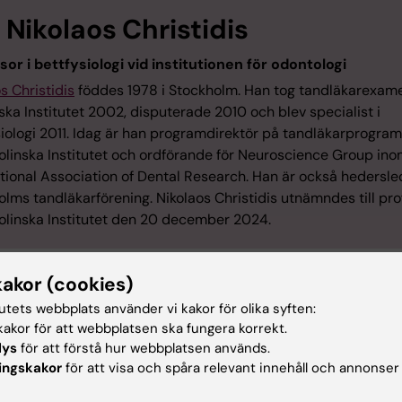
Nikolaos Christidis
sor i bettfysiologi vid institutionen för odontologi
s Christidis
föddes 1978 i Stockholm. Han tog tandläkarexam
ska Institutet 2002, disputerade 2010 och blev specialist i
siologi 2011. Idag är han programdirektör på tandläkarprogra
rolinska Institutet och ordförande för Neuroscience Group in
ational Association of Dental Research. Han är också hedersle
lms tandläkarförening. Nikolaos Christidis utnämndes till pro
rolinska Institutet den 20 december 2024.
kakor (cookies)
 film
tutets webbplats använder vi kakor för olika syften:
akor för att webbplatsen ska fungera korrekt.
lys
för att förstå hur webbplatsen används.
ingskakor
för att visa och spåra relevant innehåll och annonser