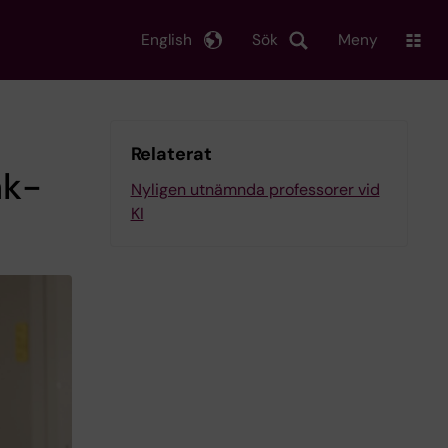
English
Sök
Meny
Relaterat
äk-
Nyligen utnämnda professorer vid
KI