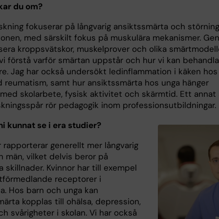
kar du om?
skning fokuserar på långvarig ansiktssmärta och störning
ionen, med särskilt fokus på muskulära mekanismer. G
ysera kroppsvätskor, muskelprover och olika smärtmodell
vi förstå varför smärtan uppstår och hur vi kan behandla
re. Jag har också undersökt ledinflammation i käken hos
 reumatism, samt hur ansiktssmärta hos unga hänger
ed skolarbete, fysisk aktivitet och skärmtid. Ett annat
skningsspår rör pedagogik inom professionsutbildningar.
i kunnat se i era studier?
 rapporterar generellt mer långvarig
 män, vilket delvis beror på
a skillnader. Kvinnor har till exempel
rtförmedlande receptorer i
a. Hos barn och unga kan
ärta kopplas till ohälsa, depression,
h svårigheter i skolan. Vi har också