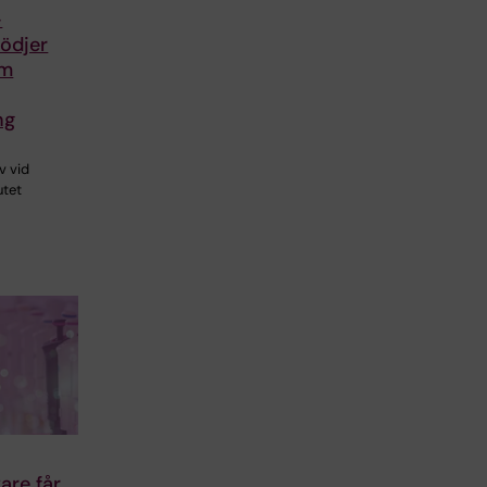
-
tödjer
om
ng
v vid
utet
are får