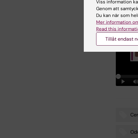
Viss information kan
Genom att samtycka
Du kan när som hels
Mer information om
Read this informati
Tillåt endast 
Ce
Tags
Odo