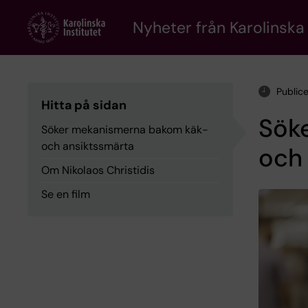
Skip
to
Nyheter från Karolinska 
main
content
Public
Hitta på sidan
Sök
Söker mekanismerna bakom käk-
och ansiktssmärta
och
Om Nikolaos Christidis
Se en film