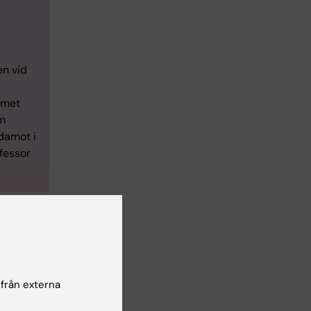
en vid
mmet
om
damot i
fessor
 från externa