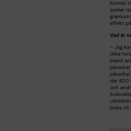
kunnat i
spelar ro
graniset
effekt p
Vad är n
– Jag ko
olika fo
bland an
påverkar
påverkar
där 800 b
och andra
livskvali
utbildnin
bidra til