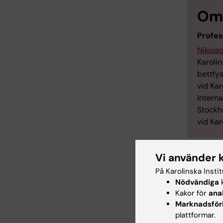
Om 
Profes
Nikolao
Karolin
bettfy
vid Ka
Intern
Stockho
vid Ka
Vi använder 
Se en
På Karolinska Insti
Nödvändiga
k
Kakor för
ana
Marknadsför
plattformar.