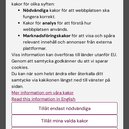
Publikation
kakor för olika syften:
Nödvändiga
kakor för att webbplatsen ska
HPA axis dysregulation in men with
fungera korrekt.
hypersexual disorder.
Kakor för
analys
för att förstå hur
Chatzittofis A, Arver S, Öberg K, Hallberg J,
webbplatsen används.
Nordström P, Jokinen J
Marknadsföringskakor
för att visa och spåra
relevant innehåll och annonser från externa
Psychoneuroendocrinology 2016
plattformar.
Jan;63():247-53
Viss information kan överföras till länder utanför EU.
Genom att samtycka godkänner du att vi sparar
cookies.
Du kan när som helst ändra eller återkalla ditt
samtycke via kakikonen längst ned till vänster på
Beroendeforskning
Psykiatri
Psykisk ohälsa
sidan.
Tags
Mer information om våra kakor
Read this information in English
Uppdaterad av:
Tillåt endast nödvändiga
Katarina Sternudd
2023-08-23
Tillåt mina valda kakor