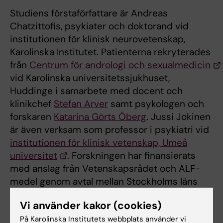
Studiens förstaförfattare är Andreas
Chatzittofis, psykiater och doktorand vid
institutionen för klinisk neurovetenskap,
Karolinska Institutet. Patienterna rekryterades
från
Centrum för andrologi och sexualmedicin
vid Karolinska universitetssjukhuset,
Huddinge i samarbete med docent och
klinikchef
Stefan Arver
samt psykologen och
forskaren
Katarina Görts Öberg
. Jussi Jokinen
är även verksam som professor i psykiatri vid
institutionen för klinisk vetenskap, Umeå
universitet
. Forskningen har finansierats
med anslag från Vetenskapsrådet och ALF-
medel genom avtal mellan Stockholms läns
landsting och Karolinska Institutet.
Vi använder kakor (cookies)
På Karolinska Institutets webbplats använder vi