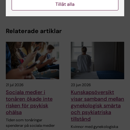
Tillåt alla
Dela
Relaterade artiklar
21 jul 2026
23 jun 2026
Sociala medier i
Kunskapsöversikt
tonåren ökade inte
visar samband mellan
risken för psykisk
gynekologisk smärta
ohälsa
och psykiatriska
tillstånd
Tiden som tonåringar
spenderar på sociala medier
Kvinnor med gynekologiska