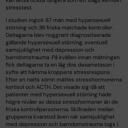
kan alltså också fungera som ett slags kemiskt
stresstest.
I studien ingick 67 män med hypersexuell
störning och 39 friska matchade kontroller.
Deltagarna blev noggrant diagnostiserade
gällande hypersexuell störning, eventuell
samsjuklighet med depression och
barndomstrauma. På kvällen innan mätningen
fick deltagarna ta en låg dos dexametason i
syfte att hämma kroppens stressrespons.
Efter en natts sömn mättes stresshormonerna
kortisol och ACTH. Det visade sig då att
patienter med hypersexuell störning hade
högre nivåer av dessa stresshormoner än de
friska kontrollpersonerna. Skillnaden mellan
grupperna kvarstod även när samsjuklighet
med depression och barndomstrauma togs i