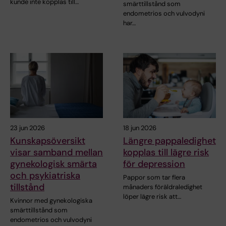
kunde inte kopplas till…
smärttillstånd som
endometrios och vulvodyni
har…
23 jun 2026
18 jun 2026
Kunskapsöversikt
Längre pappaledighet
visar samband mellan
kopplas till lägre risk
gynekologisk smärta
för depression
och psykiatriska
Pappor som tar flera
tillstånd
månaders föräldraledighet
löper lägre risk att…
Kvinnor med gynekologiska
smärttillstånd som
endometrios och vulvodyni