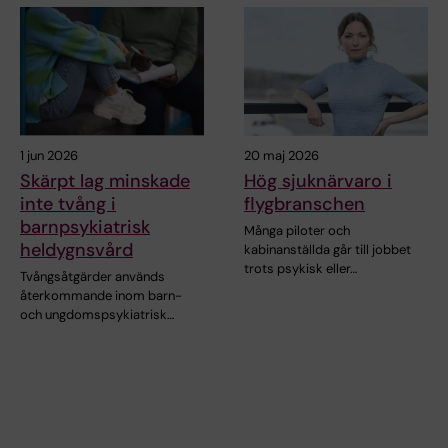
1 jun 2026
20 maj 2026
Skärpt lag minskade
Hög sjuknärvaro i
inte tvång i
flygbranschen
barnpsykiatrisk
Många piloter och
heldygnsvård
kabinanställda går till jobbet
trots psykisk eller…
Tvångsåtgärder används
återkommande inom barn-
och ungdomspsykiatrisk…