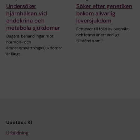
Undersöker
Söker efter genetiken
hjärnhälsan vid
bakom allvarlig
endokrina och
leversjukdom
metabola sjukdomar
Fettlever till följd av övervikt
och fetma är ett vanligt
Dagens behandlingar mot
tillstånd som i…
hormon- och
ämnesomsättningssjukdomar
är långt…
Upptäck KI
Utbildning