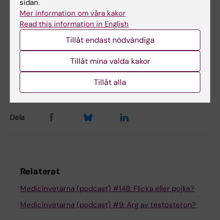
sidan.
Mer information om våra kakor
Read this information in English
Endokrinologi
Genusmedicin
Hormoner
Tags
Tillåt endast nödvändiga
Tillåt mina valda kakor
Uppdaterad av:
Anne Hammarskjöld
Tillåt alla
2024-11-28
Dela
Relaterat
Medicinvetarna (podcast) #148: Flicka eller pojke?
Medicinvetarna (podcast) #9: Arg av testosteron?