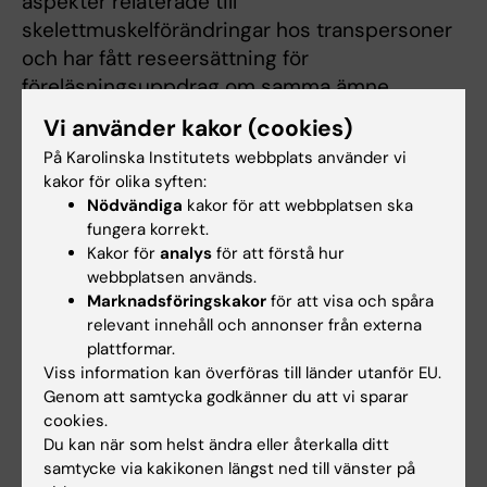
aspekter relaterade till
skelettmuskelförändringar hos transpersoner
och har fått reseersättning för
föreläsningsuppdrag om samma ämne.
Vi använder kakor (cookies)
Publikation
På Karolinska Institutets webbplats använder vi
kakor för olika syften:
“Longitudinal changes in regional fat and
Nödvändiga
kakor för att webbplatsen ska
muscle composition and cardiometabolic
fungera korrekt.
biomarkers over 5 years of hormone therapy
Kakor för
analys
för att förstå hur
webbplatsen används.
in transgender individuals”
, Tommy R
Marknadsföringskakor
för att visa och spåra
Lundberg, Andrea Tryfonos, Lisa MJ Eriksson,
relevant innehåll och annonser från externa
Helene Rundqvist, Eric Rullman, Mats
plattformar.
Holmberg, Salwan Maqdasy, Jennifer Linge,
Viss information kan överföras till länder utanför EU.
Olof Dahlqvist Leinhard, Stefan Arver, Daniel P
Genom att samtycka godkänner du att vi sparar
cookies.
Andersson, Anna Wiik, Thomas Gustafsson,
Du kan när som helst ändra eller återkalla ditt
Journal of Internal Medicine,
online 28
samtycke via kakikonen längst ned till vänster på
november 2024, doi: 10.1111/joim.20039.