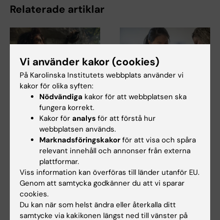
Relaterade artiklar
Vi använder kakor (cookies)
På Karolinska Institutets webbplats använder vi
kakor för olika syften:
Nödvändiga
kakor för att webbplatsen ska
5 aug 2026
5 aug 2026
fungera korrekt.
Genvariant från
Hög följsamhet trots
Kakor för
analys
för att förstå hur
neandertalare kan
täta kontroller av
webbplatsen används.
öka muskelmassan än
barn med ärftlig
Marknadsföringskakor
för att visa och spåra
i dag
cancerrisk
relevant innehåll och annonser från externa
En genvariant som moderna
Barn med en ärftlig variant i
plattformar.
människor ärvt från
genen TP53 följer i hög grad
Viss information kan överföras till länder utanför EU.
neandertalare gör att…
rekommenderade…
Genom att samtycka godkänner du att vi sparar
cookies.
Du kan när som helst ändra eller återkalla ditt
samtycke via kakikonen längst ned till vänster på