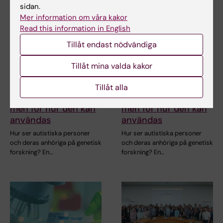
sidan.
Mer information om våra kakor
Read this information in English
Tillåt endast nödvändiga
26 jun 2026
26 jun 2026
Tillåt mina valda kakor
Autistiska personer
Autistiska personer
är inte rädda för
är inte rädda för
Tillåt alla
genetisk forskning –
genetisk forskning –
men för hur den kan
men för hur den kan
användas
användas
Hur ser autistiska personer
Hur ser autistiska personer
och deras anhöriga på genetisk
och deras anhöriga på genetisk
forskning? En…
forskning? En…