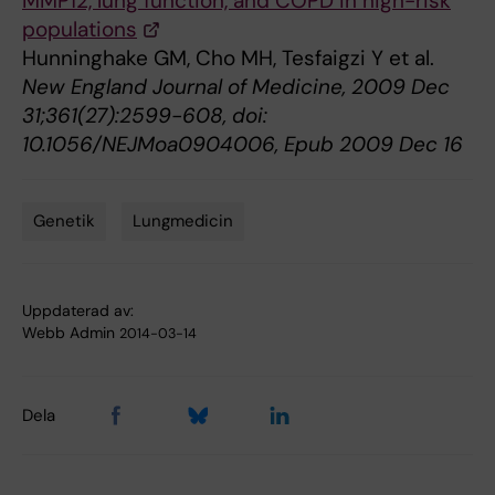
MMP12, lung function, and COPD in high-risk
populations
Hunninghake GM, Cho MH, Tesfaigzi Y et al.
New England Journal of Medicine, 2009 Dec
31;361(27):2599-608, doi:
10.1056/NEJMoa0904006, Epub 2009 Dec 16
Genetik
Lungmedicin
Tags
Uppdaterad av:
Webb Admin
2014-03-14
Dela