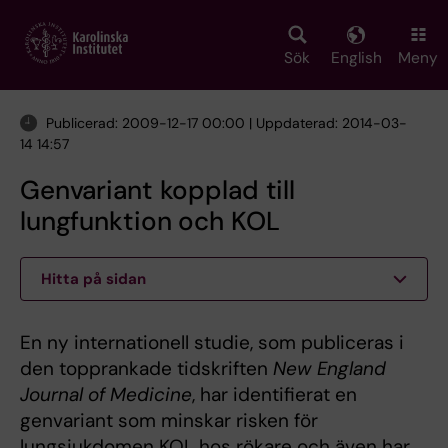
Skip
to
main
Sök
English
Meny
content
Publicerad: 2009-12-17 00:00 | Uppdaterad: 2014-03-
14 14:57
Genvariant kopplad till
lungfunktion och KOL
Hitta på sidan
En ny internationell studie, som publiceras i
den topprankade tidskriften
New England
Journal of Medicine
, har identifierat en
genvariant som minskar risken för
lungsjukdomen KOL hos rökare och även har