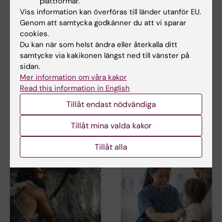
plattformar.
Genetik
Neuropsykiatri
Viss information kan överföras till länder utanför EU.
Tags
Genom att samtycka godkänner du att vi sparar
cookies.
Du kan när som helst ändra eller återkalla ditt
Uppdaterad av:
samtycke via kakikonen längst ned till vänster på
Webb Admin
2014-05-09
sidan.
Mer information om våra kakor
Read this information in English
Dela
Tillåt endast nödvändiga
Tillåt mina valda kakor
Relaterade artiklar
Tillåt alla