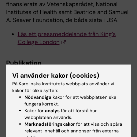
finansierats av Vetenskapsrådet, National
Institutes of Health samt Beatrice and Samuel
A. Seaver Foundation, de båda sista i USA.
Läs ett pressmeddelande från King’s
College London
Publikation
The Familial Risk of Autism
Vi använder kakor (cookies)
Sven Sandin, Paul Lichtenstein, Ralf Kuja-
På Karolinska Institutets webbplats använder vi
Halkola, Henrik Larsson, Christina M. Hultman,
kakor för olika syften:
Abraham Reichenberg
Nödvändiga
kakor för att webbplatsen ska
fungera korrekt.
JAMA, online 3 May 2014,
Kakor för
analys
för att förstå hur
doi:10.1001/jama.2014.4144, 2014;311(17):1770-
webbplatsen används.
1777
Marknadsföringskakor
för att visa och spåra
relevant innehåll och annonser från externa