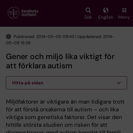
Skip
to
main
Sök
English
Meny
content
Publicerad: 2014-05-05 09:43 | Uppdaterad: 2014-
05-09 15:39
Gener och miljö lika viktigt för
att förklara autism
Hitta på sidan
Miljöfaktorer är viktigare än man tidigare trott
för att förstå orsakerna till autism – och lika
viktiga som genetiska faktorer. Det visar den
hittills största studien om risken för att
diagnostiseras med autism kopplat till familj