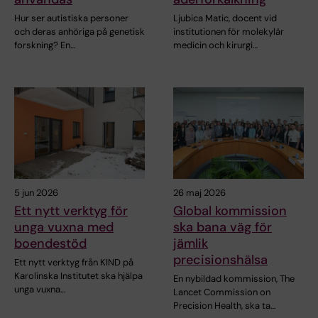
Hur ser autistiska personer
Ljubica Matic, docent vid
och deras anhöriga på genetisk
institutionen för molekylär
forskning? En…
medicin och kirurgi…
5 jun 2026
26 maj 2026
Ett nytt verktyg för
Global kommission
unga vuxna med
ska bana väg för
boendestöd
jämlik
precisionshälsa
Ett nytt verktyg från KIND på
Karolinska Institutet ska hjälpa
En nybildad kommission, The
unga vuxna…
Lancet Commission on
Precision Health, ska ta…