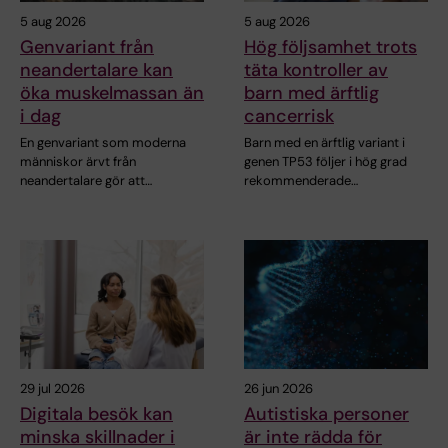
5 aug 2026
5 aug 2026
Genvariant från
Hög följsamhet trots
neandertalare kan
täta kontroller av
öka muskelmassan än
barn med ärftlig
i dag
cancerrisk
En genvariant som moderna
Barn med en ärftlig variant i
människor ärvt från
genen TP53 följer i hög grad
neandertalare gör att…
rekommenderade…
29 jul 2026
26 jun 2026
Digitala besök kan
Autistiska personer
minska skillnader i
är inte rädda för