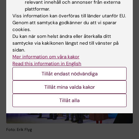
relevant innehåll och annonser från externa
– Hon var min bästa vän, själsfrände och
plattformar.
livspartner samt mor till mina två barn, och jag
Viss information kan överföras till länder utanför EU.
vill dela detta erkännande med henne, säger
Genom att samtycka godkänner du att vi sparar
han.
cookies.
Du kan när som helst ändra eller återkalla ditt
samtycke via kakikonen längst ned till vänster på
sidan.
Mer information om våra kakor
Read this information in English
Tillåt endast nödvändiga
Tillåt mina valda kakor
Tillåt alla
Foto: Erik Flyg