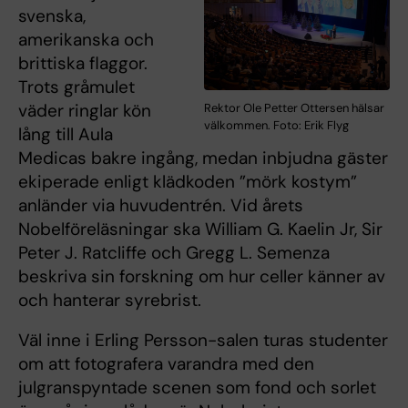
svenska,
amerikanska och
brittiska flaggor.
Trots gråmulet
väder ringlar kön
Rektor Ole Petter Ottersen hälsar
välkommen. Foto: Erik Flyg
lång till Aula
Medicas bakre ingång, medan inbjudna gäster
ekiperade enligt klädkoden ”mörk kostym”
anländer via huvudentrén. Vid årets
Nobelföreläsningar ska William G. Kaelin Jr, Sir
Peter J. Ratcliffe och Gregg L. Semenza
beskriva sin forskning om hur celler känner av
och hanterar syrebrist.
Väl inne i Erling Persson-salen turas studenter
om att fotografera varandra med den
julgranspyntade scenen som fond och sorlet