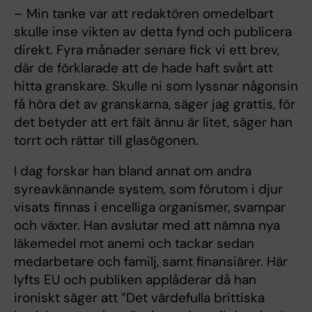
– Min tanke var att redaktören omedelbart
skulle inse vikten av detta fynd och publicera
direkt. Fyra månader senare fick vi ett brev,
där de förklarade att de hade haft svårt att
hitta granskare. Skulle ni som lyssnar någonsin
få höra det av granskarna, säger jag grattis, för
det betyder att ert fält ännu är litet, säger han
torrt och rättar till glasögonen.
I dag forskar han bland annat om andra
syreavkännande system, som förutom i djur
visats finnas i encelliga organismer, svampar
och växter. Han avslutar med att nämna nya
läkemedel mot anemi och tackar sedan
medarbetare och familj, samt finansiärer. Här
lyfts EU och publiken applåderar då han
ironiskt säger att ”Det värdefulla brittiska