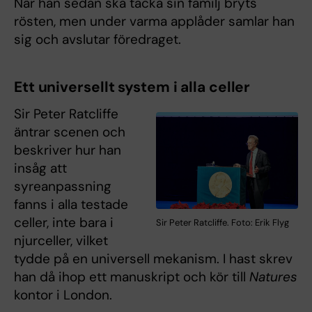
När han sedan ska tacka sin familj bryts
rösten, men under varma applåder samlar han
sig och avslutar föredraget.
Ett universellt system i alla celler
Sir Peter Ratcliffe
äntrar scenen och
beskriver hur han
insåg att
syreanpassning
fanns i alla testade
celler, inte bara i
Sir Peter Ratcliffe. Foto: Erik Flyg
njurceller, vilket
tydde på en universell mekanism. I hast skrev
han då ihop ett manuskript och kör till
Natures
kontor i London.