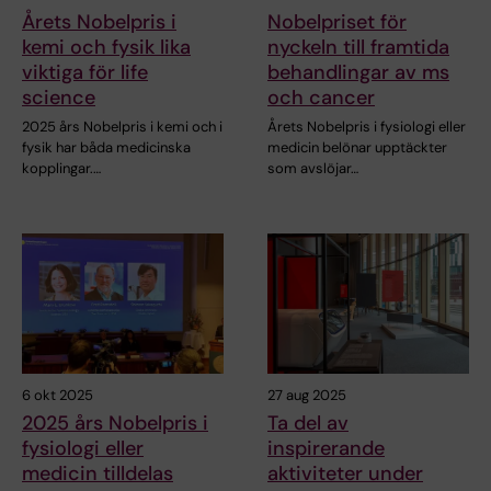
Årets Nobelpris i
Nobelpriset för
kemi och fysik lika
nyckeln till framtida
viktiga för life
behandlingar av ms
science
och cancer
2025 års Nobelpris i kemi och i
Årets Nobelpris i fysiologi eller
fysik har båda medicinska
medicin belönar upptäckter
kopplingar.…
som avslöjar…
6 okt 2025
27 aug 2025
2025 års Nobelpris i
Ta del av
fysiologi eller
inspirerande
medicin tilldelas
aktiviteter under