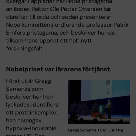
övergår i applåder när Nobelpristagarna
anländer. Rektor Ole Petter Ottersen tar
därefter till orda och sedan presenterar
Nobelkommitténs ordförande professor Patrik
Ernfors pristagarna, och beskriver hur de
tillsammans öppnat ett helt nytt
forskningsfält.
Nobelpriset var lärarens förtjänst
Först ut är Gregg
Semenza som
beskriver hur han
lyckades identifiera
ett proteinkomplex
han namngav
hypoxia-inducable
Gregg Semenza. Foto: Erik Flyg