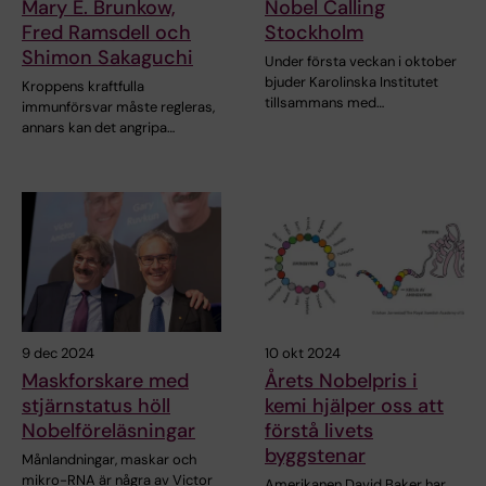
Mary E. Brunkow,
Nobel Calling
Fred Ramsdell och
Stockholm
Shimon Sakaguchi
Under första veckan i oktober
bjuder Karolinska Institutet
Kroppens kraftfulla
tillsammans med…
immunförsvar måste regleras,
annars kan det angripa…
9 dec 2024
10 okt 2024
Maskforskare med
Årets Nobelpris i
stjärnstatus höll
kemi hjälper oss att
Nobelföreläsningar
förstå livets
byggstenar
Månlandningar, maskar och
mikro-RNA är några av Victor
Amerikanen David Baker har