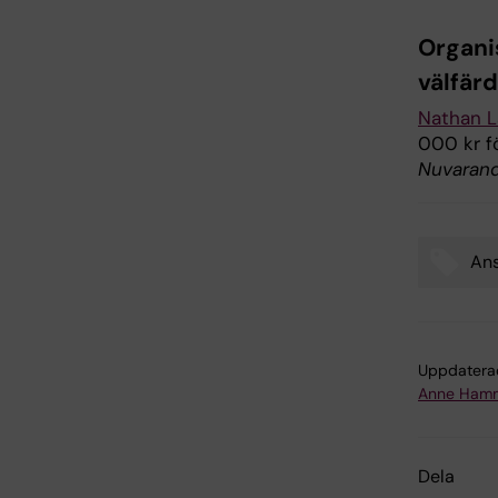
Organi
välfärd
Nathan 
000 kr f
Nuvarand
Ans
Tags
Uppdatera
Anne Hamm
Dela