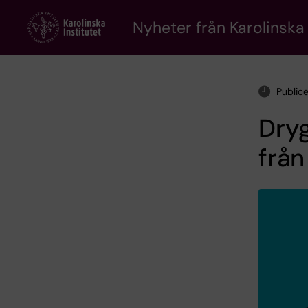
Skip
to
Nyheter från Karolinska 
main
content
Public
Dryg
från