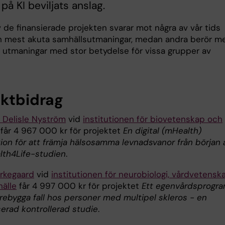
 på KI beviljats anslag.
 de finansierade projekten svarar mot några av vår tids
h mest akuta samhällsutmaningar, medan andra berör m
a utmaningar med stor betydelse för vissa grupper av
ektbidrag
e Delisle Nyström
vid
institutionen för biovetenskap och
får 4 967 000 kr för projektet
En digital (mHealth)
tion för att främja hälsosamma levnadsvanor från början 
alth4Life-studien
.
erkegaard
vid
institutionen för neurobiologi, vårdvetensk
älle
får 4 997 000 kr för projektet
Ett egenvårdsprogr
örebygga fall hos personer med multipel skleros - en
erad kontrollerad studie
.