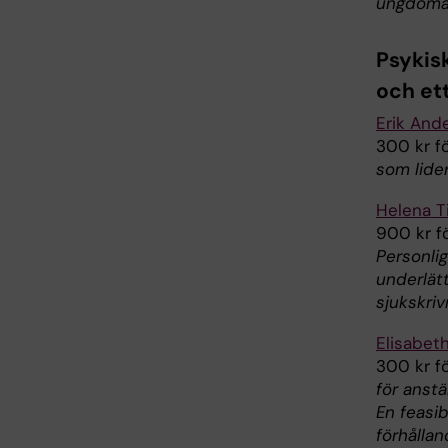
ungdomar
Psykis
och ett
Erik And
300 kr f
som lide
Helena T
900 kr f
Personli
underlät
sjukskriv
Elisabet
300 kr f
för anstä
En feasib
förhålla