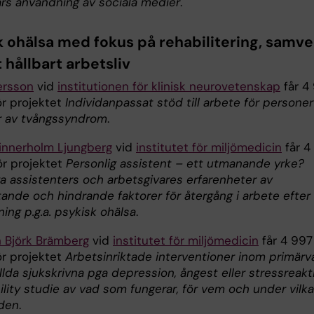
s användning av sociala medier
.
k ohälsa med fokus på rehabilitering, samv
 hållbart arbetsliv
ersson
vid
institutionen för klinisk neurovetenskap
får 4
ör projektet
Individanpassat stöd till arbete för personer
r av tvångssyndrom
.
innerholm Ljungberg
vid
institutet för miljömedicin
får 4
ör projektet
Personlig assistent – ett utmanande yrke?
ga assistenters och arbetsgivares erfarenheter av
tande och hindrande faktorer för återgång i arbete efter
ning p.g.a. psykisk ohälsa
.
h Björk Brämberg
vid
institutet för miljömedicin
får 4 997
ör projektet
Arbetsinriktade interventioner inom primärv
llda sjukskrivna pga depression, ångest eller stressreakt
ility studie av vad som fungerar, för vem och under vilka
nden
.