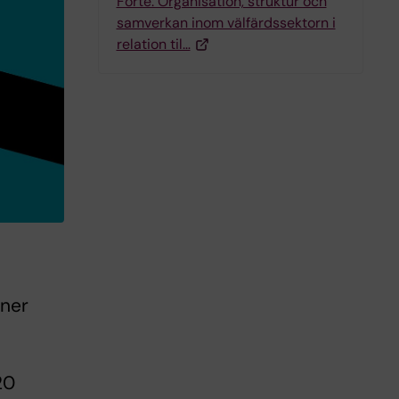
Forte: Organisation, struktur och
samverkan inom välfärdssektorn i
relation til…
oner
20