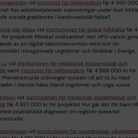
mmarström
vid
institutet för miljömedicin
får 4 990 000
ektet
Kan arbetsrelaterade exponeringar under livet förkl
de sociala gradienten i kardiovaskulär hälsa?
.
Herzig van Wees
vid
institutionen för global folkhälsa
får 4
för projektet
Minskat tveksamhet mot HPV-vaccin ge
nde av en digital hälsointervention med och för
nomiskt missgynnade ungdomar och föräldrar i Sverige
.
 Lu
vid
institutionen för medicinsk epidemiologi och
tik
samt
institutet för miljömedicin
får 4 989 000 kr för
t
Premenstruella störningar: nyckeln till att ta itu med
lnader i mental hälsa bland ungdomar och unga vuxna
.
tersson
vid
institutionen för medicinsk epidemiologi och
tik
får 4 927 000 kr för projektet
Hur går det för barn till
r med psykiatriska diagnoser: en register-baserad
onsstudie
.
Josephsson
vid
institutionen för neurobiologi, vårdvete