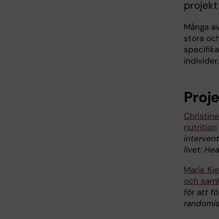
projekt
Många av
stora oc
specifik
individer.
Proj
Christin
nutrition
interven
livet: He
Marie Ki
och samh
för att f
randomis