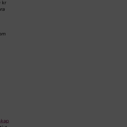
 kr
ara
nom
nskap