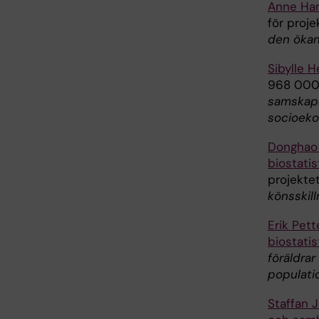
Anne Ha
för proj
den ökan
Sibylle 
968 000 
samskapa
socioeko
Donghao
biostatis
projekte
könsskil
Erik Pet
biostatis
föräldra
populati
Staffan 