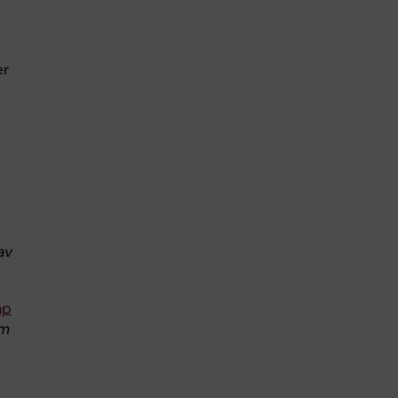
er
av
ap
am