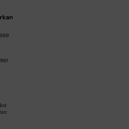
erkan
 999
 961
ård
ion: