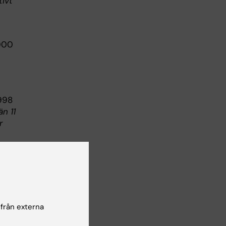
tivt
 000
998
n 11
r
 från externa
iala