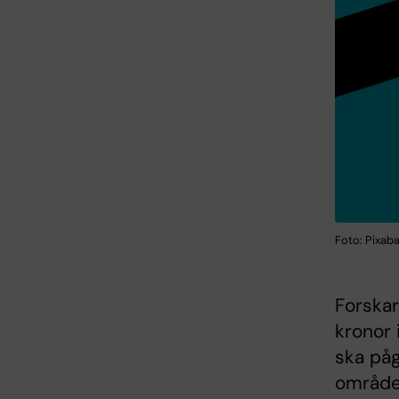
Foto: Pixab
Forskar
kronor 
ska påg
områden